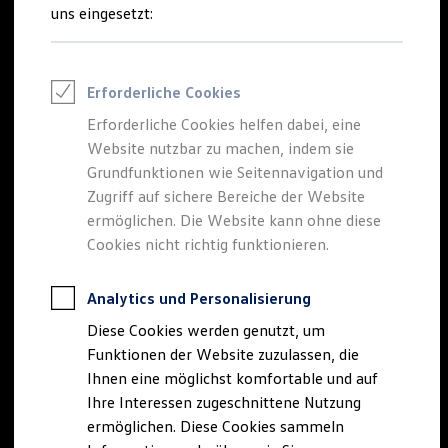
Talentpool für Fach- und Führungsexpertinnen
uns eingesetzt:
Arbeiten bei VW
Was uns ausmacht
Benefits & Work-Life-Balance
Weiterbildung & Karriereplanung
Erforderliche Cookies
Wir bei Volkswagen
Onboarding und Einarbeitung
Erforderliche Cookies helfen dabei, eine
Unternehmensbereiche
Website nutzbar zu machen, indem sie
Standorte
Verhaltensgrundsätze
Grundfunktionen wie Seitennavigation und
Karriere Magazin
Zugriff auf sichere Bereiche der Website
Talentpool
ermöglichen. Die Website kann ohne diese
Deine Bewerbung
Onlinebewerbung: So geht's
Cookies nicht richtig funktionieren.
Onlinetest
Interview & Assessment Center
Bewerbungstipps
Analytics und Personalisierung
Status deiner Bewerbung
Diese Cookies werden genutzt, um
Eine Absage - was nun?
Anreise zu Interview oder AC
Funktionen der Website zuzulassen, die
Kontakt und Hilfe
Ihnen eine möglichst komfortable und auf
Barrierefrei bewerben
Ihre Interessen zugeschnittene Nutzung
Triff unsere Recruiter
Events
ermöglichen. Diese Cookies sammeln