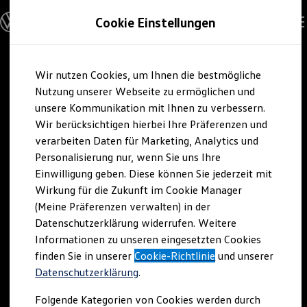
Offene Stellen entdecken
Cookie Einstellungen
Karriere
Einstiegsmöglichkeiten
Schüler
Ausbildung
Zum
Zum
Duales Studium
Wir nutzen Cookies, um Ihnen die bestmögliche
Hauptinhalt
Footer
Schülerpraktikum
springen
springen
Nutzung unserer Webseite zu ermöglichen und
Schüler Ferienjobs
Einstiegsqualifizierung
unsere Kommunikation mit Ihnen zu verbessern.
Studenten
Wir berücksichtigen hierbei Ihre Präferenzen und
Praktikum
verarbeiten Daten für Marketing, Analytics und
Abschlussarbeit
Master-Stipendium
Personalisierung nur, wenn Sie uns Ihre
Auslandspraktikum
Einwilligung geben. Diese können Sie jederzeit mit
Jobs in Semesterferien
Wirkung für die Zukunft im Cookie Manager
Werkstudentin / Werkstudent
Absolventen
(Meine Präferenzen verwalten) in der
StartUp Direct
Datenschutzerklärung widerrufen. Weitere
Doktorandenprogramm
Informationen zu unseren eingesetzten Cookies
Volontariat
Berufserfahrene
finden Sie in unserer
Cookie-Richtlinie
und unserer
Direkteinstieg
Datenschutzerklärung
.
Jobs in der Volkswagen Group
Karriere im Autohaus
Folgende Kategorien von Cookies werden durch
Jobs in Produktion und Logistik