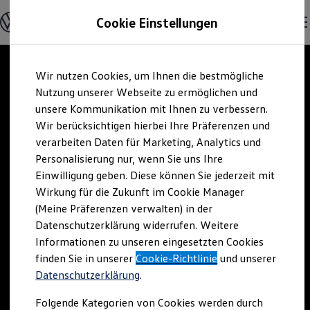
Offene Stellen entdecken
Cookie Einstellungen
Karriere
Einstiegsmöglichkeiten
Schüler
Ausbildung
Zum
Zum
Duales Studium
Wir nutzen Cookies, um Ihnen die bestmögliche
Hauptinhalt
Footer
Schülerpraktikum
springen
springen
Nutzung unserer Webseite zu ermöglichen und
Schüler Ferienjobs
Einstiegsqualifizierung
unsere Kommunikation mit Ihnen zu verbessern.
Studenten
Wir berücksichtigen hierbei Ihre Präferenzen und
Praktikum
verarbeiten Daten für Marketing, Analytics und
Abschlussarbeit
Master-Stipendium
Personalisierung nur, wenn Sie uns Ihre
Auslandspraktikum
Einwilligung geben. Diese können Sie jederzeit mit
Jobs in Semesterferien
Wirkung für die Zukunft im Cookie Manager
Werkstudentin / Werkstudent
Absolventen
(Meine Präferenzen verwalten) in der
StartUp Direct
Datenschutzerklärung widerrufen. Weitere
Doktorandenprogramm
Informationen zu unseren eingesetzten Cookies
Volontariat
Berufserfahrene
finden Sie in unserer
Cookie-Richtlinie
und unserer
Direkteinstieg
Datenschutzerklärung
.
Jobs in der Volkswagen Group
Karriere im Autohaus
Folgende Kategorien von Cookies werden durch
Jobs in Produktion und Logistik