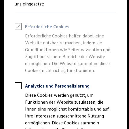
Talentpool für Fach- und Führungsexpertinnen
uns eingesetzt:
Arbeiten bei VW
Was uns ausmacht
Benefits & Work-Life-Balance
Weiterbildung & Karriereplanung
Erforderliche Cookies
Wir bei Volkswagen
Onboarding und Einarbeitung
Erforderliche Cookies helfen dabei, eine
Unternehmensbereiche
Website nutzbar zu machen, indem sie
Standorte
Verhaltensgrundsätze
Grundfunktionen wie Seitennavigation und
Karriere Magazin
Zugriff auf sichere Bereiche der Website
Talentpool
ermöglichen. Die Website kann ohne diese
Deine Bewerbung
Onlinebewerbung: So geht's
Cookies nicht richtig funktionieren.
Onlinetest
Interview & Assessment Center
Bewerbungstipps
Analytics und Personalisierung
Status deiner Bewerbung
Diese Cookies werden genutzt, um
Eine Absage - was nun?
Anreise zu Interview oder AC
Funktionen der Website zuzulassen, die
Kontakt und Hilfe
Ihnen eine möglichst komfortable und auf
Barrierefrei bewerben
Ihre Interessen zugeschnittene Nutzung
Triff unsere Recruiter
Events
ermöglichen. Diese Cookies sammeln