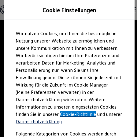
Offene Stellen entdecken
Cookie Einstellungen
Karriere
Einstiegsmöglichkeiten
Schüler
Ausbildung
Zum
Zum
Duales Studium
Wir nutzen Cookies, um Ihnen die bestmögliche
Hauptinhalt
Footer
Schülerpraktikum
springen
springen
Nutzung unserer Webseite zu ermöglichen und
Schüler Ferienjobs
Einstiegsqualifizierung
unsere Kommunikation mit Ihnen zu verbessern.
Studenten
Wir berücksichtigen hierbei Ihre Präferenzen und
Praktikum
verarbeiten Daten für Marketing, Analytics und
Abschlussarbeit
Master-Stipendium
Personalisierung nur, wenn Sie uns Ihre
Auslandspraktikum
Einwilligung geben. Diese können Sie jederzeit mit
Jobs in Semesterferien
Wirkung für die Zukunft im Cookie Manager
Werkstudentin / Werkstudent
Absolventen
(Meine Präferenzen verwalten) in der
StartUp Direct
Datenschutzerklärung widerrufen. Weitere
Doktorandenprogramm
Informationen zu unseren eingesetzten Cookies
Volontariat
Berufserfahrene
finden Sie in unserer
Cookie-Richtlinie
und unserer
Direkteinstieg
Datenschutzerklärung
.
Jobs in der Volkswagen Group
Karriere im Autohaus
Folgende Kategorien von Cookies werden durch
Jobs in Produktion und Logistik