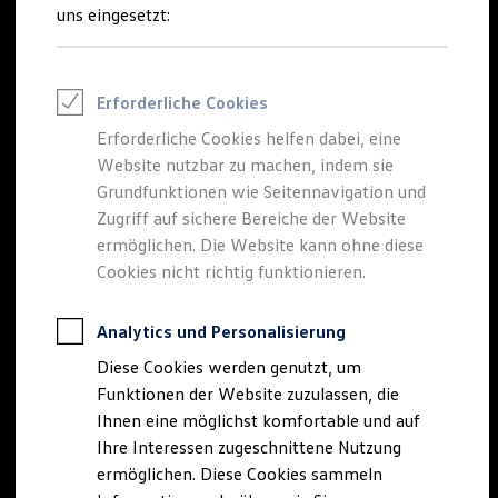
Talentpool für Fach- und Führungsexpertinnen
uns eingesetzt:
Arbeiten bei VW
Was uns ausmacht
Benefits & Work-Life-Balance
Weiterbildung & Karriereplanung
Erforderliche Cookies
Wir bei Volkswagen
Onboarding und Einarbeitung
Erforderliche Cookies helfen dabei, eine
Unternehmensbereiche
Website nutzbar zu machen, indem sie
Standorte
Verhaltensgrundsätze
Grundfunktionen wie Seitennavigation und
Karriere Magazin
Zugriff auf sichere Bereiche der Website
Talentpool
ermöglichen. Die Website kann ohne diese
Deine Bewerbung
Onlinebewerbung: So geht's
Cookies nicht richtig funktionieren.
Onlinetest
Interview & Assessment Center
Bewerbungstipps
Analytics und Personalisierung
Status deiner Bewerbung
Diese Cookies werden genutzt, um
Eine Absage - was nun?
Anreise zu Interview oder AC
Funktionen der Website zuzulassen, die
Kontakt und Hilfe
Ihnen eine möglichst komfortable und auf
Barrierefrei bewerben
Ihre Interessen zugeschnittene Nutzung
Triff unsere Recruiter
Events
ermöglichen. Diese Cookies sammeln