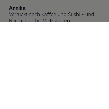
Annika
Verrückt nach Kaffee und Sushi - und
Recruiterin bei
Volkswagen
Mehr über Annika & vernetzen