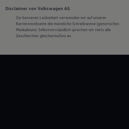
Disclaimer von Volkswagen AG
Zur besseren Lesbarkeit verwenden wir auf unserer
Karrierewebseite die männliche Schreibweise (generisches
Maskulinum). Selbstverständlich sprechen wir stets alle
Geschlechter gleichermaßen an.