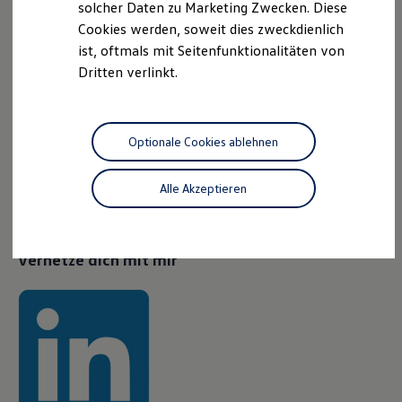
Mein Bewerbungstipp für dich
solcher Daten zu Marketing Zwecken. Diese
Cookies werden, soweit dies zweckdienlich
Hab keine Angst, wenn du nicht alle Anforderungen in der
ist, oftmals mit Seitenfunktionalitäten von
Stellenausschreibung erfüllst. Uns geht es neben den
Dritten verlinkt.
formellen Qualifikationen auch sehr um die Persönlichkeit,
den Teamfit und die individuelle Motivation. Sei daher
einfach authentisch und zeige uns dein ehrliches Interesse
Optionale Cookies ablehnen
am Unternehmen und an der Stelle, für die du dich bewirbst,
indem du uns zum Beispiel hilfst zu verstehen, weshalb du
Alle Akzeptieren
dich für die Themen begeisterst.
Vernetze dich mit mir