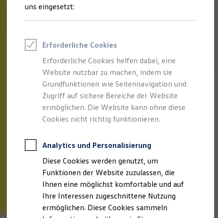
Talentpool für Fach- und Führungsexpertinnen
uns eingesetzt:
Arbeiten bei VW
Was uns ausmacht
Benefits & Work-Life-Balance
Weiterbildung & Karriereplanung
Erforderliche Cookies
Wir bei Volkswagen
Onboarding und Einarbeitung
Erforderliche Cookies helfen dabei, eine
Unternehmensbereiche
Website nutzbar zu machen, indem sie
Standorte
Verhaltensgrundsätze
Grundfunktionen wie Seitennavigation und
Karriere Magazin
Zugriff auf sichere Bereiche der Website
Talentpool
ermöglichen. Die Website kann ohne diese
Deine Bewerbung
Onlinebewerbung: So geht's
Cookies nicht richtig funktionieren.
Onlinetest
Interview & Assessment Center
Bewerbungstipps
Analytics und Personalisierung
Status deiner Bewerbung
Diese Cookies werden genutzt, um
Eine Absage - was nun?
Anreise zu Interview oder AC
Funktionen der Website zuzulassen, die
Kontakt und Hilfe
Ihnen eine möglichst komfortable und auf
Barrierefrei bewerben
Ihre Interessen zugeschnittene Nutzung
Triff unsere Recruiter
Events
ermöglichen. Diese Cookies sammeln