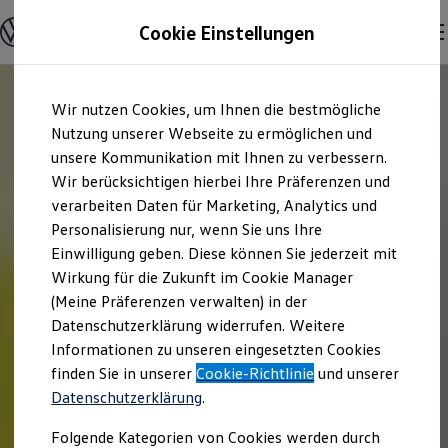
Offene Stellen entdecken
Cookie Einstellungen
Karriere
Einstiegsmöglichkeiten
Schüler
Ausbildung
Zum
Zum
Duales Studium
Wir nutzen Cookies, um Ihnen die bestmögliche
Hauptinhalt
Footer
Schülerpraktikum
springen
springen
Nutzung unserer Webseite zu ermöglichen und
Schüler Ferienjobs
Einstiegsqualifizierung
unsere Kommunikation mit Ihnen zu verbessern.
Studenten
Wir berücksichtigen hierbei Ihre Präferenzen und
Praktikum
verarbeiten Daten für Marketing, Analytics und
Abschlussarbeit
Master-Stipendium
Personalisierung nur, wenn Sie uns Ihre
Auslandspraktikum
Einwilligung geben. Diese können Sie jederzeit mit
Jobs in Semesterferien
Wirkung für die Zukunft im Cookie Manager
Werkstudentin / Werkstudent
Absolventen
(Meine Präferenzen verwalten) in der
StartUp Direct
Datenschutzerklärung widerrufen. Weitere
Doktorandenprogramm
Informationen zu unseren eingesetzten Cookies
Volontariat
Berufserfahrene
finden Sie in unserer
Cookie-Richtlinie
und unserer
Direkteinstieg
Datenschutzerklärung
.
Jobs in der Volkswagen Group
Karriere im Autohaus
Folgende Kategorien von Cookies werden durch
Jobs in Produktion und Logistik