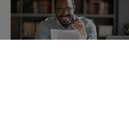
Abschlussarbeit
Ein gelungenes Finish
bei
Volkswagen
Beende dein Studium mit einer gelungenen und
praxisbezogenen Abschlussarbeit bei uns. Egal ob
Bachelor-/oder Masterarbeit: Du arbeitest an
spannenden Themen, wirst fachlich intensiv betreut
und erhältst eine Vergütung sowie bezahlten Urlaub.
Mehr zur Abschluss erfahren