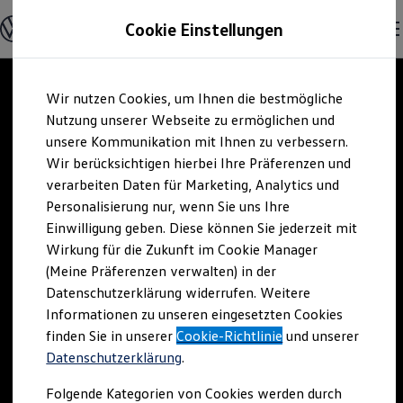
Offene Stellen entdecken
Cookie Einstellungen
Karriere
Einstiegsmöglichkeiten
Schüler
Ausbildung
Zum
Zum
Duales Studium
Wir nutzen Cookies, um Ihnen die bestmögliche
Hauptinhalt
Footer
Schülerpraktikum
springen
springen
Nutzung unserer Webseite zu ermöglichen und
Schüler Ferienjobs
Einstiegsqualifizierung
unsere Kommunikation mit Ihnen zu verbessern.
Studenten
Wir berücksichtigen hierbei Ihre Präferenzen und
Praktikum
verarbeiten Daten für Marketing, Analytics und
Abschlussarbeit
Master-Stipendium
Personalisierung nur, wenn Sie uns Ihre
Auslandspraktikum
Einwilligung geben. Diese können Sie jederzeit mit
Jobs in Semesterferien
Wirkung für die Zukunft im Cookie Manager
Werkstudentin / Werkstudent
Absolventen
(Meine Präferenzen verwalten) in der
StartUp Direct
Datenschutzerklärung widerrufen. Weitere
Doktorandenprogramm
Informationen zu unseren eingesetzten Cookies
Volontariat
Berufserfahrene
finden Sie in unserer
Cookie-Richtlinie
und unserer
Direkteinstieg
Datenschutzerklärung
.
Jobs in der Volkswagen Group
Karriere im Autohaus
Folgende Kategorien von Cookies werden durch
Jobs in Produktion und Logistik