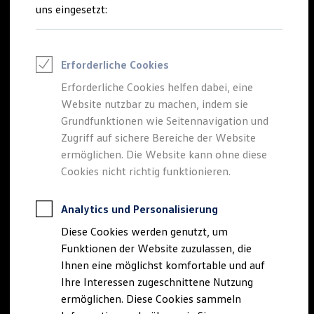
Talentpool für Fach- und Führungsexpertinnen
uns eingesetzt:
Arbeiten bei VW
Was uns ausmacht
Benefits & Work-Life-Balance
Weiterbildung & Karriereplanung
Erforderliche Cookies
Wir bei Volkswagen
Onboarding und Einarbeitung
Erforderliche Cookies helfen dabei, eine
Unternehmensbereiche
Website nutzbar zu machen, indem sie
Standorte
Verhaltensgrundsätze
Grundfunktionen wie Seitennavigation und
Karriere Magazin
Zugriff auf sichere Bereiche der Website
Talentpool
ermöglichen. Die Website kann ohne diese
Deine Bewerbung
Onlinebewerbung: So geht's
Cookies nicht richtig funktionieren.
Onlinetest
Interview & Assessment Center
Bewerbungstipps
Analytics und Personalisierung
Status deiner Bewerbung
Diese Cookies werden genutzt, um
Eine Absage - was nun?
Anreise zu Interview oder AC
Funktionen der Website zuzulassen, die
Kontakt und Hilfe
Ihnen eine möglichst komfortable und auf
Barrierefrei bewerben
Ihre Interessen zugeschnittene Nutzung
Triff unsere Recruiter
Events
ermöglichen. Diese Cookies sammeln