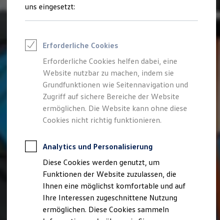
Talentpool für Fach- und Führungsexpertinnen
uns eingesetzt:
Arbeiten bei VW
Was uns ausmacht
Benefits & Work-Life-Balance
Weiterbildung & Karriereplanung
Erforderliche Cookies
Wir bei Volkswagen
Onboarding und Einarbeitung
Erforderliche Cookies helfen dabei, eine
Unternehmensbereiche
Website nutzbar zu machen, indem sie
Standorte
Verhaltensgrundsätze
Grundfunktionen wie Seitennavigation und
Karriere Magazin
Zugriff auf sichere Bereiche der Website
Talentpool
ermöglichen. Die Website kann ohne diese
Deine Bewerbung
Onlinebewerbung: So geht's
Cookies nicht richtig funktionieren.
Onlinetest
Interview & Assessment Center
Bewerbungstipps
Analytics und Personalisierung
Status deiner Bewerbung
Diese Cookies werden genutzt, um
Eine Absage - was nun?
Anreise zu Interview oder AC
Funktionen der Website zuzulassen, die
Kontakt und Hilfe
Ihnen eine möglichst komfortable und auf
Barrierefrei bewerben
Ihre Interessen zugeschnittene Nutzung
Triff unsere Recruiter
Events
ermöglichen. Diese Cookies sammeln