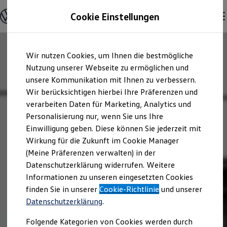
Offene Stellen entdecken
Cookie Einstellungen
Karriere
Einstiegsmöglichkeiten
Schüler
Ausbildung
Zum
Zum
Duales Studium
Wir nutzen Cookies, um Ihnen die bestmögliche
Hauptinhalt
Footer
Schülerpraktikum
springen
springen
Nutzung unserer Webseite zu ermöglichen und
Schüler Ferienjobs
Einstiegsqualifizierung
unsere Kommunikation mit Ihnen zu verbessern.
Studenten
Wir berücksichtigen hierbei Ihre Präferenzen und
Praktikum
verarbeiten Daten für Marketing, Analytics und
Abschlussarbeit
Master-Stipendium
Personalisierung nur, wenn Sie uns Ihre
Auslandspraktikum
Einwilligung geben. Diese können Sie jederzeit mit
Jobs in Semesterferien
Wirkung für die Zukunft im Cookie Manager
Werkstudentin / Werkstudent
Absolventen
(Meine Präferenzen verwalten) in der
StartUp Direct
Datenschutzerklärung widerrufen. Weitere
Doktorandenprogramm
Informationen zu unseren eingesetzten Cookies
Volontariat
Berufserfahrene
finden Sie in unserer
Cookie-Richtlinie
und unserer
Direkteinstieg
Datenschutzerklärung
.
Jobs in der Volkswagen Group
Karriere im Autohaus
Folgende Kategorien von Cookies werden durch
Jobs in Produktion und Logistik