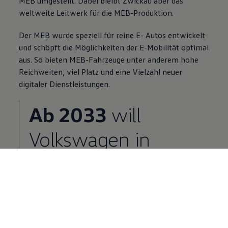
MEB umgestellt. Dabei bleibt Zwickau aber das
weltweite Leitwerk für die MEB-Produktion.
Der MEB wurde speziell für reine E- Autos entwickelt
und schöpft die Möglichkeiten der E-Mobilität optimal
aus. So bieten MEB-Fahrzeuge unter anderem hohe
Reichweiten, viel Platz und eine Vielzahl neuer
digitaler Dienstleistungen.
Ab 2033
will
Volkswagen
in
Europa nur noch E-
Autos produzieren