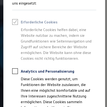
Talentpool für Fach- und Führungsexpertinnen
uns eingesetzt:
Arbeiten bei VW
Was uns ausmacht
Benefits & Work-Life-Balance
Weiterbildung & Karriereplanung
Erforderliche Cookies
Wir bei Volkswagen
Onboarding und Einarbeitung
Erforderliche Cookies helfen dabei, eine
Unternehmensbereiche
Website nutzbar zu machen, indem sie
Standorte
Verhaltensgrundsätze
Grundfunktionen wie Seitennavigation und
Karriere Magazin
Zugriff auf sichere Bereiche der Website
Talentpool
ermöglichen. Die Website kann ohne diese
Deine Bewerbung
Onlinebewerbung: So geht's
Cookies nicht richtig funktionieren.
Onlinetest
Interview & Assessment Center
Bewerbungstipps
Analytics und Personalisierung
Status deiner Bewerbung
Diese Cookies werden genutzt, um
Eine Absage - was nun?
Anreise zu Interview oder AC
Funktionen der Website zuzulassen, die
Kontakt und Hilfe
Ihnen eine möglichst komfortable und auf
Barrierefrei bewerben
Ihre Interessen zugeschnittene Nutzung
Triff unsere Recruiter
Events
ermöglichen. Diese Cookies sammeln