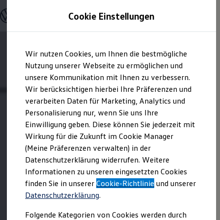
Offene Stellen entdecken
Cookie Einstellungen
Karriere
Wofür
interessierst du dich?
Einstiegsmöglichkeiten
Schüler
Wir wollen dir deine Bewerbung so angenehm und
Ausbildung
Zum
Zum
Duales Studium
transparent wie möglich machen. Hier findest du
Wir nutzen Cookies, um Ihnen die bestmögliche
Hauptinhalt
Footer
Schülerpraktikum
zahlreiche Informationen zur Onlinebewerbung und
springen
springen
Nutzung unserer Webseite zu ermöglichen und
Schüler Ferienjobs
zum darauf folgenden Bewerbungsprozess.
Einstiegsqualifizierung
unsere Kommunikation mit Ihnen zu verbessern.
Studenten
Wir berücksichtigen hierbei Ihre Präferenzen und
Praktikum
verarbeiten Daten für Marketing, Analytics und
Abschlussarbeit
Master-Stipendium
Personalisierung nur, wenn Sie uns Ihre
Auslandspraktikum
Einwilligung geben. Diese können Sie jederzeit mit
Jobs in Semesterferien
Wirkung für die Zukunft im Cookie Manager
Werkstudentin / Werkstudent
Absolventen
(Meine Präferenzen verwalten) in der
StartUp Direct
Datenschutzerklärung widerrufen. Weitere
Doktorandenprogramm
Informationen zu unseren eingesetzten Cookies
Volontariat
Berufserfahrene
finden Sie in unserer
Cookie-Richtlinie
und unserer
Direkteinstieg
Datenschutzerklärung
.
Jobs in der Volkswagen Group
Karriere im Autohaus
Folgende Kategorien von Cookies werden durch
Jobs in Produktion und Logistik