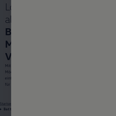
Lösung für
alle:
Arbeiten im
Bereich Batterie & E-
Mobilität bei
Volkswagen
Mit all unseren Ideen, Visionen und technischen
Möglichkeiten arbeiten wir an Autos, die das Leben
einfacher und besser machen. Individuell, intelligent und
für alle erreichbar.
Startseite
Arbeiten bei VW
Unternehmensbereiche
Batterie & E-Mobilität