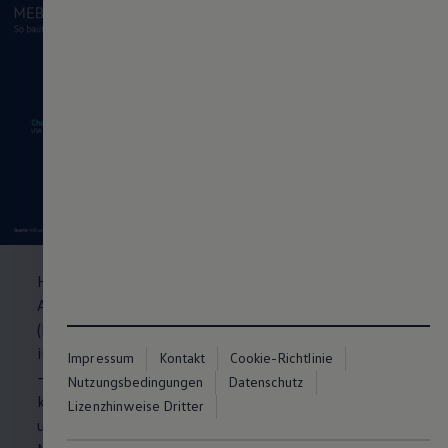
Herzstück der neuen E-Offensive, die in Zwickau ihren
Anfang nahm, ist der Modulare E-Antriebs-Baukasten
(MEB). In den nächsten zehn Jahren will
Volkswagen
insgesamt 22 Millionen E-Autos bauen und verkaufen
Impressum
Kontakt
Cookie-Richtlinie
– der Großteil davon auf MEB-Basis. Die Plattform
Nutzungsbedingungen
Datenschutz
kann zudem auch von Dritten genutzt werden. Nach
Lizenzhinweise Dritter
und nach werden nach Zwickau weitere Werke auf