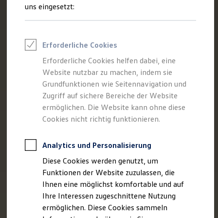
Talentpool für Fach- und Führungsexpertinnen
uns eingesetzt:
Arbeiten bei VW
Was uns ausmacht
Benefits & Work-Life-Balance
Weiterbildung & Karriereplanung
Erforderliche Cookies
Wir bei Volkswagen
Onboarding und Einarbeitung
Erforderliche Cookies helfen dabei, eine
Unternehmensbereiche
Website nutzbar zu machen, indem sie
Standorte
Verhaltensgrundsätze
Grundfunktionen wie Seitennavigation und
Karriere Magazin
Zugriff auf sichere Bereiche der Website
Talentpool
ermöglichen. Die Website kann ohne diese
Deine Bewerbung
Onlinebewerbung: So geht's
Cookies nicht richtig funktionieren.
Onlinetest
Interview & Assessment Center
Bewerbungstipps
Analytics und Personalisierung
Status deiner Bewerbung
Diese Cookies werden genutzt, um
Eine Absage - was nun?
Anreise zu Interview oder AC
Funktionen der Website zuzulassen, die
Kontakt und Hilfe
Ihnen eine möglichst komfortable und auf
Barrierefrei bewerben
Ihre Interessen zugeschnittene Nutzung
Triff unsere Recruiter
Events
ermöglichen. Diese Cookies sammeln