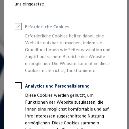
Talentpool für Fach- und Führungsexpertinnen
uns eingesetzt:
Arbeiten bei VW
Was uns ausmacht
Benefits & Work-Life-Balance
Weiterbildung & Karriereplanung
Erforderliche Cookies
Wir bei Volkswagen
Onboarding und Einarbeitung
Erforderliche Cookies helfen dabei, eine
Unternehmensbereiche
Website nutzbar zu machen, indem sie
Standorte
Verhaltensgrundsätze
Grundfunktionen wie Seitennavigation und
Karriere Magazin
Zugriff auf sichere Bereiche der Website
Talentpool
ermöglichen. Die Website kann ohne diese
Deine Bewerbung
Onlinebewerbung: So geht's
Cookies nicht richtig funktionieren.
Onlinetest
Interview & Assessment Center
Bewerbungstipps
Analytics und Personalisierung
Status deiner Bewerbung
Diese Cookies werden genutzt, um
Eine Absage - was nun?
Anreise zu Interview oder AC
Funktionen der Website zuzulassen, die
Kontakt und Hilfe
Ihnen eine möglichst komfortable und auf
Barrierefrei bewerben
Ihre Interessen zugeschnittene Nutzung
Triff unsere Recruiter
Events
ermöglichen. Diese Cookies sammeln