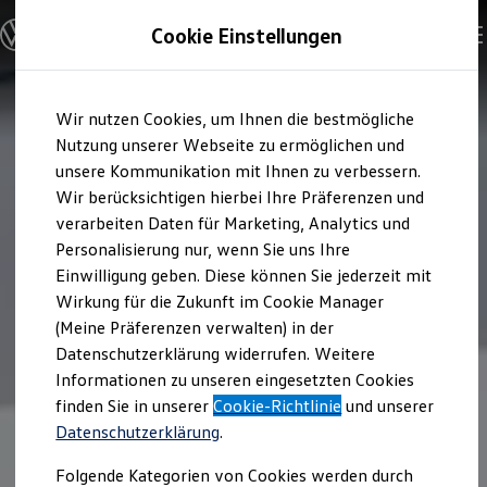
Offene Stellen entdecken
Cookie Einstellungen
Karriere
Einstiegsmöglichkeiten
Schüler
Ausbildung
Zum
Zum
Duales Studium
Wir nutzen Cookies, um Ihnen die bestmögliche
Hauptinhalt
Footer
Schülerpraktikum
springen
springen
Nutzung unserer Webseite zu ermöglichen und
Schüler Ferienjobs
Einstiegsqualifizierung
unsere Kommunikation mit Ihnen zu verbessern.
Studenten
Wir berücksichtigen hierbei Ihre Präferenzen und
Praktikum
verarbeiten Daten für Marketing, Analytics und
Abschlussarbeit
Master-Stipendium
Personalisierung nur, wenn Sie uns Ihre
Auslandspraktikum
Einwilligung geben. Diese können Sie jederzeit mit
Jobs in Semesterferien
Wirkung für die Zukunft im Cookie Manager
Werkstudentin / Werkstudent
Absolventen
(Meine Präferenzen verwalten) in der
StartUp Direct
Datenschutzerklärung widerrufen. Weitere
Doktorandenprogramm
Informationen zu unseren eingesetzten Cookies
Volontariat
Berufserfahrene
finden Sie in unserer
Cookie-Richtlinie
und unserer
Direkteinstieg
Datenschutzerklärung
.
Jobs in der Volkswagen Group
Karriere im Autohaus
Folgende Kategorien von Cookies werden durch
Jobs in Produktion und Logistik