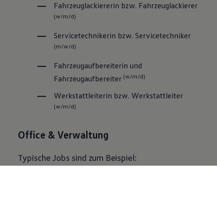
Fahrzeuglackiererin bzw.
Fahrzeug­lackierer
(w/m/d)
Servicetechnikerin bzw. Servicetechniker
(m/w/d)
Fahrzeugaufbereiterin und
(w/m/d)
Fahrzeugaufbereiter
Werkstattleiterin bzw. Werkstattleiter
(w/m/d)
Office & Verwaltung
Typische Jobs sind zum Beispiel:
(w/m/d)
Kaufmännische Angestellte
Finanzbuchhalterinnen bzw.
(w/m/d)
Finanzbuchhalter