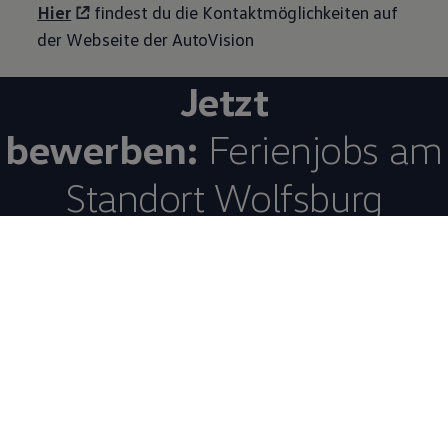
Hier
findest du die Kontaktmöglichkeiten auf
der Webseite der AutoVision
Jetzt
bewerben:
Ferienjobs am
Standort Wolfsburg
Erfahre mehr über den Ferienjob im Bereich der Produktion bei
Volkswagen
in Wolfsburg - ausgeschrieben durch die AutoVision
– Der Personaldienstleister GmbH & Co. OHG.
Jetzt bewerben