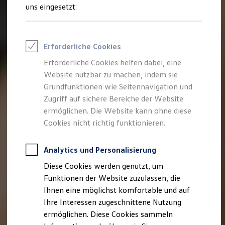
Talentpool für Fach- und Führungsexpertinnen
uns eingesetzt:
Arbeiten bei VW
Was uns ausmacht
Benefits & Work-Life-Balance
Weiterbildung & Karriereplanung
Erforderliche Cookies
Wir bei Volkswagen
Onboarding und Einarbeitung
Erforderliche Cookies helfen dabei, eine
Unternehmensbereiche
Website nutzbar zu machen, indem sie
Standorte
Verhaltensgrundsätze
Grundfunktionen wie Seitennavigation und
Karriere Magazin
Zugriff auf sichere Bereiche der Website
Talentpool
ermöglichen. Die Website kann ohne diese
Deine Bewerbung
Onlinebewerbung: So geht's
Cookies nicht richtig funktionieren.
Onlinetest
Interview & Assessment Center
Bewerbungstipps
Analytics und Personalisierung
Status deiner Bewerbung
Diese Cookies werden genutzt, um
Eine Absage - was nun?
Anreise zu Interview oder AC
Funktionen der Website zuzulassen, die
Kontakt und Hilfe
Ihnen eine möglichst komfortable und auf
Barrierefrei bewerben
Ihre Interessen zugeschnittene Nutzung
Triff unsere Recruiter
Events
ermöglichen. Diese Cookies sammeln