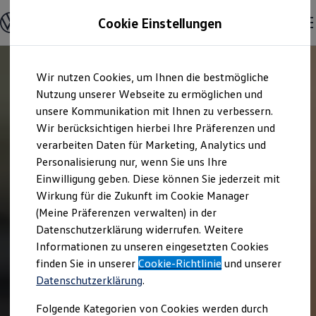
Offene Stellen entdecken
Cookie Einstellungen
Karriere
Einstiegsmöglichkeiten
Schüler
Ausbildung
Zum
Zum
Duales Studium
Wir nutzen Cookies, um Ihnen die bestmögliche
Hauptinhalt
Footer
Schülerpraktikum
springen
springen
Nutzung unserer Webseite zu ermöglichen und
Schüler Ferienjobs
Einstiegsqualifizierung
unsere Kommunikation mit Ihnen zu verbessern.
Studenten
Wir berücksichtigen hierbei Ihre Präferenzen und
Praktikum
verarbeiten Daten für Marketing, Analytics und
Abschlussarbeit
Master-Stipendium
Personalisierung nur, wenn Sie uns Ihre
Auslandspraktikum
Einwilligung geben. Diese können Sie jederzeit mit
Jobs in Semesterferien
Wirkung für die Zukunft im Cookie Manager
Werkstudentin / Werkstudent
Absolventen
(Meine Präferenzen verwalten) in der
StartUp Direct
Datenschutzerklärung widerrufen. Weitere
Doktorandenprogramm
Informationen zu unseren eingesetzten Cookies
Volontariat
Berufserfahrene
finden Sie in unserer
Cookie-Richtlinie
und unserer
Direkteinstieg
Datenschutzerklärung
.
Jobs in der Volkswagen Group
Karriere im Autohaus
Folgende Kategorien von Cookies werden durch
Jobs in Produktion und Logistik