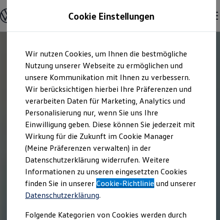
Offene Stellen entdecken
Cookie Einstellungen
Karriere
Einstiegsmöglichkeiten
Schüler
Ausbildung
Zum
Zum
Duales Studium
Wir nutzen Cookies, um Ihnen die bestmögliche
Hauptinhalt
Footer
Schülerpraktikum
springen
springen
Nutzung unserer Webseite zu ermöglichen und
Schüler Ferienjobs
Einstiegsqualifizierung
unsere Kommunikation mit Ihnen zu verbessern.
Studenten
Wir berücksichtigen hierbei Ihre Präferenzen und
Praktikum
verarbeiten Daten für Marketing, Analytics und
Abschlussarbeit
Master-Stipendium
Personalisierung nur, wenn Sie uns Ihre
Auslandspraktikum
Einwilligung geben. Diese können Sie jederzeit mit
Jobs in Semesterferien
Wirkung für die Zukunft im Cookie Manager
Werkstudentin / Werkstudent
Absolventen
(Meine Präferenzen verwalten) in der
StartUp Direct
Datenschutzerklärung widerrufen. Weitere
Doktorandenprogramm
Informationen zu unseren eingesetzten Cookies
Volontariat
Berufserfahrene
finden Sie in unserer
Cookie-Richtlinie
und unserer
Direkteinstieg
Datenschutzerklärung
.
Jobs in der Volkswagen Group
Karriere im Autohaus
Folgende Kategorien von Cookies werden durch
Jobs in Produktion und Logistik