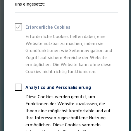
Talentpool für Fach- und Führungsexpertinnen
uns eingesetzt:
Arbeiten bei VW
Was uns ausmacht
Benefits & Work-Life-Balance
Weiterbildung & Karriereplanung
Erforderliche Cookies
Wir bei Volkswagen
Onboarding und Einarbeitung
Erforderliche Cookies helfen dabei, eine
Unternehmensbereiche
Website nutzbar zu machen, indem sie
Standorte
Verhaltensgrundsätze
Grundfunktionen wie Seitennavigation und
Karriere Magazin
Zugriff auf sichere Bereiche der Website
Talentpool
ermöglichen. Die Website kann ohne diese
Deine Bewerbung
Onlinebewerbung: So geht's
Cookies nicht richtig funktionieren.
Onlinetest
Interview & Assessment Center
Bewerbungstipps
Analytics und Personalisierung
Status deiner Bewerbung
Diese Cookies werden genutzt, um
Eine Absage - was nun?
Anreise zu Interview oder AC
Funktionen der Website zuzulassen, die
Kontakt und Hilfe
Ihnen eine möglichst komfortable und auf
Barrierefrei bewerben
Ihre Interessen zugeschnittene Nutzung
Triff unsere Recruiter
Events
ermöglichen. Diese Cookies sammeln