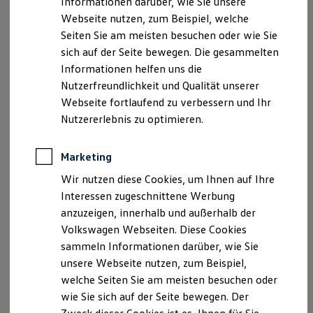
Informationen darüber, wie Sie unsere
Berlin bis nach Kalifornien. Inzwischen kann ich auf über 10
Webseite nutzen, zum Beispiel, welche
Jahre Berufserfahrung im Personalmanagement und
Seiten Sie am meisten besuchen oder wie Sie
Recruiting zurückblicken. Ich bin am liebsten am Meer, auf
sich auf der Seite bewegen. Die gesammelten
meinem Longboard und bei meiner Familie, lerne und
Informationen helfen uns die
arbeite gern im Zug und toure im Bulli durch die Lande.
Nutzerfreundlichkeit und Qualität unserer
Webseite fortlaufend zu verbessern und Ihr
Deshalb bin ich bei
Volkswagen
Nutzererlebnis zu optimieren.
Als das
Volkswagen
Recruiting-Team zusätzliche Expertise
für den Tech-Bereich gesucht hat, um sich für die
Marketing
Transformation der Zukunft aufzustellen, war das genau die
Wir nutzen diese Cookies, um Ihnen auf Ihre
neue Herausforderung, auf die ich gewartet hatte. Sie bot
Interessen zugeschnittene Werbung
(und bietet) mir die spannende Möglichkeit, zusammen mit
anzuzeigen, innerhalb und außerhalb der
meinen Kolleginnen und Kollegen die bestehenden
Volkswagen Webseiten. Diese Cookies
Recruitingprozesse zu optimieren und meine bisherigen
sammeln Informationen darüber, wie Sie
Erfahrungen effektiv mit einzubringen.
unsere Webseite nutzen, zum Beispiel,
welche Seiten Sie am meisten besuchen oder
Daran erinnere ich mich, als ich mal Bewerber war
wie Sie sich auf der Seite bewegen. Der