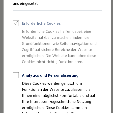
Talentpool für Fach- und Führungsexpertinnen
uns eingesetzt:
Arbeiten bei VW
Was uns ausmacht
Benefits & Work-Life-Balance
Weiterbildung & Karriereplanung
Erforderliche Cookies
Wir bei Volkswagen
Onboarding und Einarbeitung
Erforderliche Cookies helfen dabei, eine
Unternehmensbereiche
Website nutzbar zu machen, indem sie
Standorte
Verhaltensgrundsätze
Grundfunktionen wie Seitennavigation und
Karriere Magazin
Zugriff auf sichere Bereiche der Website
Talentpool
ermöglichen. Die Website kann ohne diese
Deine Bewerbung
Onlinebewerbung: So geht's
Cookies nicht richtig funktionieren.
Onlinetest
Interview & Assessment Center
Bewerbungstipps
Analytics und Personalisierung
Hallo, ich bin...
Status deiner Bewerbung
Diese Cookies werden genutzt, um
Eine Absage - was nun?
Anreise zu Interview oder AC
Funktionen der Website zuzulassen, die
...Max und komme ursprünglich aus Kiel - wohne allerdings
Kontakt und Hilfe
Ihnen eine möglichst komfortable und auf
in Hamburg und arbeite in Wolfsburg. Ein waschechter
Barrierefrei bewerben
Ihre Interessen zugeschnittene Nutzung
Triff unsere Recruiter
norddeutscher Jung also. Mein Studium im Bereich
Events
ermöglichen. Diese Cookies sammeln
Personalmanagement führte mich vom Rheinland über