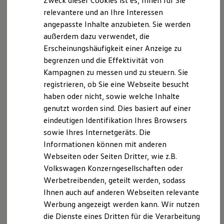
Zweck dieser Cookies ist es, Ihnen für Sie
Meine ehemalige Vorgesetzte kam zu unserem ersten
relevantere und an Ihre Interessen
Kennenlern-Interview leider zu spät. Das war natürlich kein
angepasste Inhalte anzubieten. Sie werden
idealer Start, zumal Pünktlichkeit für mich auch eine Form
außerdem dazu verwendet, die
des Respekts ist. Deshalb war es mir wichtig, dies während
Erscheinungshäufigkeit einer Anzeige zu
des anschließenden Rückrufs anzusprechen. Überrascht von
begrenzen und die Effektivität von
meiner Offenheit erklärte sie mir den Grund für ihre
Kampagnen zu messen und zu steuern. Sie
Verspätung und nahm sich dann viel Zeit, um auch meine
registrieren, ob Sie eine Webseite besucht
restlichen Fragen zu beantworten. Durch ihre freundliche
haben oder nicht, sowie welche Inhalte
und zugängliche Art konnte sie unseren holprigen Start in
genutzt worden sind. Dies basiert auf einer
ein positives Gespräch wenden und meine anfänglichen
eindeutigen Identifikation Ihres Browsers
Bedenken vollständig ausräumen. Sie zeigte echtes
sowie Ihres Internetgeräts. Die
Interesse an meinen Erfahrungen und Zielen und
Informationen können mit anderen
vermittelte mir das Gefühl, als Person und nicht nur als
Webseiten oder Seiten Dritter, wie z.B.
Bewerber wichtig zu sein. Diese Erfahrung hat mir
Volkswagen Konzerngesellschaften oder
schließlich nicht nur eine berufliche Perspektive eröffnet,
Werbetreibenden, geteilt werden, sodass
sondern mir auch vor Augen geführt, welche Bedeutung die
Ihnen auch auf anderen Webseiten relevante
zwischenmenschliche Komponente im Recruiting hat. Diese
Werbung angezeigt werden kann. Wir nutzen
Erkenntnis ist für mich ein wichtiger Motivator für die
die Dienste eines Dritten für die Verarbeitung
tägliche Kommunikation mit Bewerberinnen und