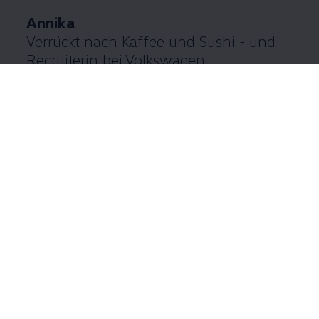
Annika
Verrückt nach Kaffee und Sushi - und
Recruiterin bei
Volkswagen
Mehr über Annika & vernetzen