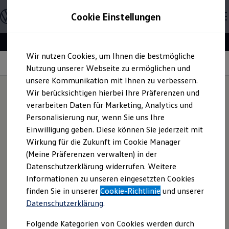
Offene Stellen entdecken
Cookie Einstellungen
Karriere
Einstiegsmöglichkeiten
Schüler
Ausbildung
Zum
Zum
Duales Studium
Wir nutzen Cookies, um Ihnen die bestmögliche
Hauptinhalt
Footer
Schülerpraktikum
springen
springen
Information
Nutzung unserer Webseite zu ermöglichen und
Schüler Ferienjobs
Einstiegsqualifizierung
unsere Kommunikation mit Ihnen zu verbessern.
Studenten
Wir berücksichtigen hierbei Ihre Präferenzen und
Praktikum
verarbeiten Daten für Marketing, Analytics und
Abschlussarbeit
Unser Recruiter
Max
Master-Stipendium
Personalisierung nur, wenn Sie uns Ihre
Auslandspraktikum
Einwilligung geben. Diese können Sie jederzeit mit
Jobs in Semesterferien
Wirkung für die Zukunft im Cookie Manager
Werkstudentin / Werkstudent
Absolventen
(Meine Präferenzen verwalten) in der
StartUp Direct
Datenschutzerklärung widerrufen. Weitere
Doktorandenprogramm
Informationen zu unseren eingesetzten Cookies
Volontariat
Berufserfahrene
finden Sie in unserer
Cookie-Richtlinie
und unserer
Direkteinstieg
Datenschutzerklärung
.
Jobs in der Volkswagen Group
Karriere im Autohaus
Folgende Kategorien von Cookies werden durch
Jobs in Produktion und Logistik