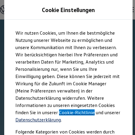
Offene Stellen entdecken
Cookie Einstellungen
Karriere
Einstiegsmöglichkeiten
Schüler
Ausbildung
Zum
Zum
Duales Studium
Wir nutzen Cookies, um Ihnen die bestmögliche
Hauptinhalt
Footer
Schülerpraktikum
springen
springen
Nutzung unserer Webseite zu ermöglichen und
Schüler Ferienjobs
Einstiegsqualifizierung
unsere Kommunikation mit Ihnen zu verbessern.
Studenten
Wir berücksichtigen hierbei Ihre Präferenzen und
Praktikum
verarbeiten Daten für Marketing, Analytics und
Abschlussarbeit
Master-Stipendium
Personalisierung nur, wenn Sie uns Ihre
Auslandspraktikum
Einwilligung geben. Diese können Sie jederzeit mit
Jobs in Semesterferien
Wirkung für die Zukunft im Cookie Manager
Werkstudentin / Werkstudent
Absolventen
(Meine Präferenzen verwalten) in der
StartUp Direct
Datenschutzerklärung widerrufen. Weitere
Doktorandenprogramm
Informationen zu unseren eingesetzten Cookies
Volontariat
Berufserfahrene
finden Sie in unserer
Cookie-Richtlinie
und unserer
Direkteinstieg
Datenschutzerklärung
.
Jobs in der Volkswagen Group
Karriere im Autohaus
Folgende Kategorien von Cookies werden durch
Jobs in Produktion und Logistik