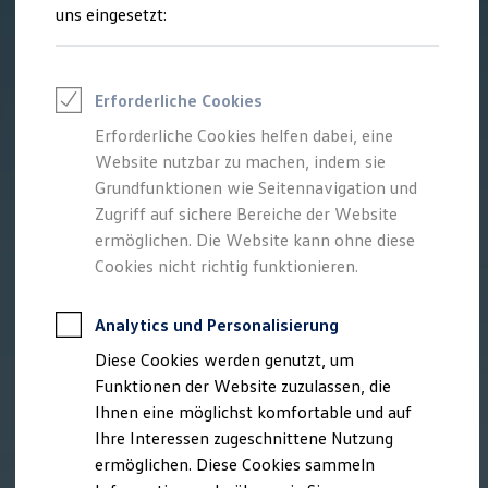
Talentpool für Fach- und Führungsexpertinnen
uns eingesetzt:
Arbeiten bei VW
Was uns ausmacht
Benefits & Work-Life-Balance
Weiterbildung & Karriereplanung
Erforderliche Cookies
Wir bei Volkswagen
Onboarding und Einarbeitung
Erforderliche Cookies helfen dabei, eine
Unternehmensbereiche
Website nutzbar zu machen, indem sie
Standorte
Verhaltensgrundsätze
Grundfunktionen wie Seitennavigation und
Karriere Magazin
Zugriff auf sichere Bereiche der Website
Talentpool
ermöglichen. Die Website kann ohne diese
Deine Bewerbung
Onlinebewerbung: So geht's
Cookies nicht richtig funktionieren.
Onlinetest
Interview & Assessment Center
Bewerbungstipps
Analytics und Personalisierung
Status deiner Bewerbung
Diese Cookies werden genutzt, um
Eine Absage - was nun?
Anreise zu Interview oder AC
Funktionen der Website zuzulassen, die
Kontakt und Hilfe
Ihnen eine möglichst komfortable und auf
Barrierefrei bewerben
Ihre Interessen zugeschnittene Nutzung
Triff unsere Recruiter
Events
ermöglichen. Diese Cookies sammeln