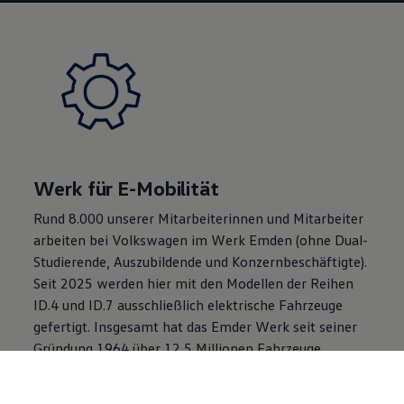
Werk für E-Mobilität
Rund 8.000 unserer Mitarbeiterinnen und Mitarbeiter
arbeiten bei
Volkswagen
im Werk Emden (ohne Dual-
Studierende, Auszubildende und Konzernbeschäftigte).
Seit 2025 werden hier mit den Modellen der Reihen
ID.4 und ID.7 ausschließlich elektrische Fahrzeuge
gefertigt. Insgesamt hat das Emder Werk seit seiner
Gründung 1964 über 12,5 Millionen Fahrzeuge
produziert, darunter den
Volkswagen
Passat.