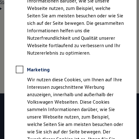
Informationen darüber, wie Sie unsere
Startseite
Einstiegsmöglichkeiten
Schüler
Ausbildung
Webseite nutzen, zum Beispiel, welche
Produktionstechnologe (w/m/d)
Seiten Sie am meisten besuchen oder wie Sie
sich auf der Seite bewegen. Die gesammelten
Informationen helfen uns die
Hinweis: Auf dieser Seite geht es im Detail um den
Nutzerfreundlichkeit und Qualität unserer
Ausbildungsberuf
Produktions­technologe
(w/m/d).
Webseite fortlaufend zu verbessern und Ihr
Wenn du mehr zur Ausbildung bei
Volkswagen
Nutzererlebnis zu optimieren.
erfahren möchtest, klicke bitte
hier
Marketing
Wir nutzen diese Cookies, um Ihnen auf Ihre
Interessen zugeschnittene Werbung
anzuzeigen, innerhalb und außerhalb der
Volkswagen Webseiten. Diese Cookies
sammeln Informationen darüber, wie Sie
unsere Webseite nutzen, zum Beispiel,
welche Seiten Sie am meisten besuchen oder
wie Sie sich auf der Seite bewegen. Der