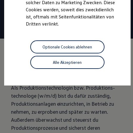
solcher Daten zu Marketing Zwecken. Diese
Dauer:
3 Jahre
Cookies werden, soweit dies zweckdienlich
Vergütung
ab 1.327 €
ist, oftmals mit Seitenfunktionalitäten von
30 Tage
Urlaub
Dritten verlinkt.
Tariflich geregelte
Übernahme
Optionale Cookies ablehnen
Die Ausbildung im
Alle Akzeptieren
Überblick
Als Produktionstechnologin bzw.
Produktions­
technologe
(w/m/d) bist du dafür zuständig,
Produktionsanlagen einzurichten, in Betrieb zu
nehmen, zu erproben und später zu warten.
Außerdem überwachst und steuerst du
Produktionsprozesse und sicherst deren