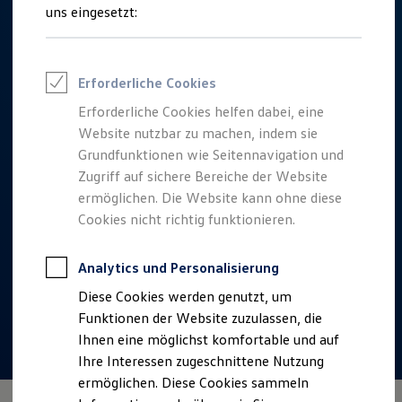
Talentpool für Fach- und Führungsexpertinnen
uns eingesetzt:
Arbeiten bei VW
Was uns ausmacht
Benefits & Work-Life-Balance
Weiterbildung & Karriereplanung
Erforderliche Cookies
Wir bei Volkswagen
Onboarding und Einarbeitung
Erforderliche Cookies helfen dabei, eine
Unternehmensbereiche
Website nutzbar zu machen, indem sie
Standorte
Verhaltensgrundsätze
Grundfunktionen wie Seitennavigation und
Karriere Magazin
Zugriff auf sichere Bereiche der Website
Talentpool
ermöglichen. Die Website kann ohne diese
Deine Bewerbung
Onlinebewerbung: So geht's
Cookies nicht richtig funktionieren.
Onlinetest
Interview & Assessment Center
Bewerbungstipps
Analytics und Personalisierung
Status deiner Bewerbung
Diese Cookies werden genutzt, um
Eine Absage - was nun?
Anreise zu Interview oder AC
Funktionen der Website zuzulassen, die
Kontakt und Hilfe
Ihnen eine möglichst komfortable und auf
Barrierefrei bewerben
Ihre Interessen zugeschnittene Nutzung
Triff unsere Recruiter
Events
ermöglichen. Diese Cookies sammeln