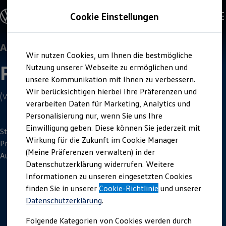
Offene Stellen entdecken
Cookie Einstellungen
Karriere
Einstiegsmöglichkeiten
Schüler
Ausbildung
Ausbildung
Zum
Zum
Duales Studium
Wir nutzen Cookies, um Ihnen die bestmögliche
Hauptinhalt
Footer
Schülerpraktikum
Produktions­technologe
springen
springen
Nutzung unserer Webseite zu ermöglichen und
Schüler Ferienjobs
Einstiegsqualifizierung
unsere Kommunikation mit Ihnen zu verbessern.
Studenten
Wir berücksichtigen hierbei Ihre Präferenzen und
(w/m/d)
Praktikum
verarbeiten Daten für Marketing, Analytics und
Abschlussarbeit
Master-Stipendium
Personalisierung nur, wenn Sie uns Ihre
Auslandspraktikum
Einwilligung geben. Diese können Sie jederzeit mit
Jobs in Semesterferien
Starte deine Ausbildung als Produktionstechnologin /
Wirkung für die Zukunft im Cookie Manager
Werkstudentin / Werkstudent
Produktionstechnologen (w/m/d). Sichere dir deinen
Absolventen
(Meine Präferenzen verwalten) in der
Ausbildungsplatz.
StartUp Direct
Datenschutzerklärung widerrufen. Weitere
Doktorandenprogramm
Informationen zu unseren eingesetzten Cookies
Volontariat
Berufserfahrene
finden Sie in unserer
Cookie-Richtlinie
und unserer
3
Minuten
Lesezeit
Direkteinstieg
Datenschutzerklärung
.
Jobs in der Volkswagen Group
Karriere im Autohaus
Folgende Kategorien von Cookies werden durch
Jobs in Produktion und Logistik