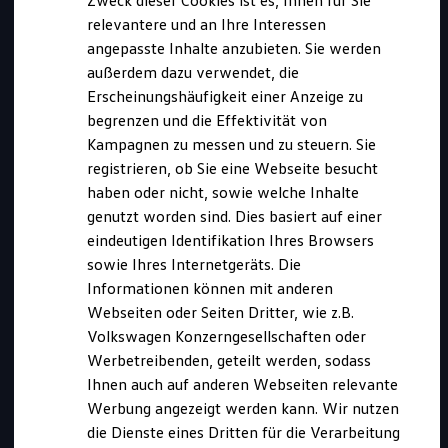
Zweck dieser Cookies ist es, Ihnen für Sie
relevantere und an Ihre Interessen
angepasste Inhalte anzubieten. Sie werden
außerdem dazu verwendet, die
Erscheinungshäufigkeit einer Anzeige zu
begrenzen und die Effektivität von
Kampagnen zu messen und zu steuern. Sie
registrieren, ob Sie eine Webseite besucht
haben oder nicht, sowie welche Inhalte
genutzt worden sind. Dies basiert auf einer
eindeutigen Identifikation Ihres Browsers
Kurz notiert
sowie Ihres Internetgeräts. Die
Informationen können mit anderen
Webseiten oder Seiten Dritter, wie z.B.
Diese Ausbildung bieten wir an in:
Volkswagen Konzerngesellschaften oder
Wird derzeit nicht angeboten
Werbetreibenden, geteilt werden, sodass
Bewerbungszeitraum:
Ihnen auch auf anderen Webseiten relevante
ggf. 01.07.2027 bis 30.04.2028
Werbung angezeigt werden kann. Wir nutzen
Beginn:
ggf. September 2028
die Dienste eines Dritten für die Verarbeitung