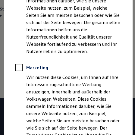
Informationen darüber, wie Sie unsere
Webseite nutzen, zum Beispiel, welche
Startseite
Einstiegsmöglichkeiten
Schüler
Ausbildung
Seiten Sie am meisten besuchen oder wie Sie
IT-Systemelektroniker/in (w/m/d)
sich auf der Seite bewegen. Die gesammelten
Informationen helfen uns die
Nutzerfreundlichkeit und Qualität unserer
Hinweis: Auf dieser Seite geht es im Detail um den
Webseite fortlaufend zu verbessern und Ihr
Ausbildungsberuf IT
-
System­elektroniker
/-in (w/m/d).
Nutzererlebnis zu optimieren.
Wenn du mehr zur Ausbildung bei
Volkswagen
erfahren möchtest, klicke bitte
hier
Marketing
Wir nutzen diese Cookies, um Ihnen auf Ihre
Interessen zugeschnittene Werbung
anzuzeigen, innerhalb und außerhalb der
Volkswagen Webseiten. Diese Cookies
sammeln Informationen darüber, wie Sie
unsere Webseite nutzen, zum Beispiel,
welche Seiten Sie am meisten besuchen oder
wie Sie sich auf der Seite bewegen. Der