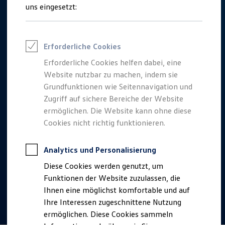
Talentpool für Fach- und Führungsexpertinnen
uns eingesetzt:
Arbeiten bei VW
Was uns ausmacht
Benefits & Work-Life-Balance
Weiterbildung & Karriereplanung
Erforderliche Cookies
Wir bei Volkswagen
Onboarding und Einarbeitung
Erforderliche Cookies helfen dabei, eine
Unternehmensbereiche
Website nutzbar zu machen, indem sie
Standorte
Verhaltensgrundsätze
Grundfunktionen wie Seitennavigation und
Karriere Magazin
Zugriff auf sichere Bereiche der Website
Talentpool
ermöglichen. Die Website kann ohne diese
Deine Bewerbung
Onlinebewerbung: So geht's
Cookies nicht richtig funktionieren.
Onlinetest
Interview & Assessment Center
Bewerbungstipps
Analytics und Personalisierung
Status deiner Bewerbung
Diese Cookies werden genutzt, um
Eine Absage - was nun?
Anreise zu Interview oder AC
Funktionen der Website zuzulassen, die
Kontakt und Hilfe
Ihnen eine möglichst komfortable und auf
Barrierefrei bewerben
Ihre Interessen zugeschnittene Nutzung
Triff unsere Recruiter
Events
ermöglichen. Diese Cookies sammeln