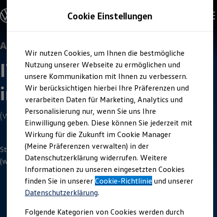
Offene Stellen entdecken
Cookie Einstellungen
Karriere
Einstiegsmöglichkeiten
Schüler
Ausbildung
Ausbildung
Zum
Zum
Duales Studium
Wir nutzen Cookies, um Ihnen die bestmögliche
Hauptinhalt
Footer
Schülerpraktikum
IT
-
System­elektroniker
/-
springen
springen
Nutzung unserer Webseite zu ermöglichen und
Schüler Ferienjobs
Einstiegsqualifizierung
unsere Kommunikation mit Ihnen zu verbessern.
Studenten
in
Wir berücksichtigen hierbei Ihre Präferenzen und
Praktikum
verarbeiten Daten für Marketing, Analytics und
Abschlussarbeit
Master-Stipendium
Personalisierung nur, wenn Sie uns Ihre
(w/m/d)
Auslandspraktikum
Einwilligung geben. Diese können Sie jederzeit mit
Jobs in Semesterferien
Wirkung für die Zukunft im Cookie Manager
Werkstudentin / Werkstudent
Absolventen
(Meine Präferenzen verwalten) in der
Starte deine Ausbildung 2027 als IT
-
System­elektroniker
/-in
StartUp Direct
Datenschutzerklärung widerrufen. Weitere
Doktorandenprogramm
(w/m/d) bei
Volkswagen
. Sichere dir deinen Ausbildungsplatz.
Informationen zu unseren eingesetzten Cookies
Volontariat
Berufserfahrene
finden Sie in unserer
Cookie-Richtlinie
und unserer
Direkteinstieg
Datenschutzerklärung
.
Jobs in der Volkswagen Group
3
Minuten
Lesezeit
Karriere im Autohaus
Folgende Kategorien von Cookies werden durch
Jobs in Produktion und Logistik