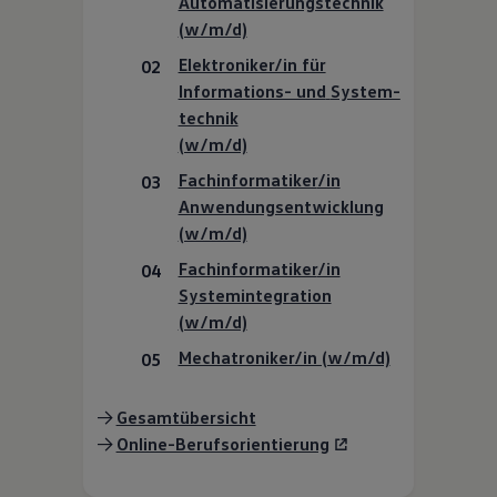
Automatisie­rungstechnik
(w/m/d)
Elektroniker/in für
Informations- und
System­
technik
(w/m/d)
Fachinformatiker
/in
Anwendungsentwicklung
(w/m/d)
Fachinformatiker
/in
System­integration
(w/m/d)
Mechatroniker/in (w/m/d)
->
Gesamtübersicht
->
Online-Berufsorientierung