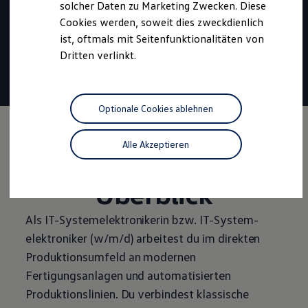
Beginn:
September 2027
solcher Daten zu Marketing Zwecken. Diese
Cookies werden, soweit dies zweckdienlich
Dauer:
3 Jahre
ist, oftmals mit Seitenfunktionalitäten von
Vergütung
ab 1.327 €
Dritten verlinkt.
30 Tage
Urlaub
Tariflich geregelte
Übernahme
Optionale Cookies ablehnen
Alle Akzeptieren
Die Ausbildung im
Überblick
Als
IT-Systemelektronikerin bzw. IT
-
System­
elektroniker
(w/m/d) arbeitest du im direkten
Produktionsumfeld an modernen
Fertigungsanlagen und automatisierten
Produktionslinien. Du verbindest klassische