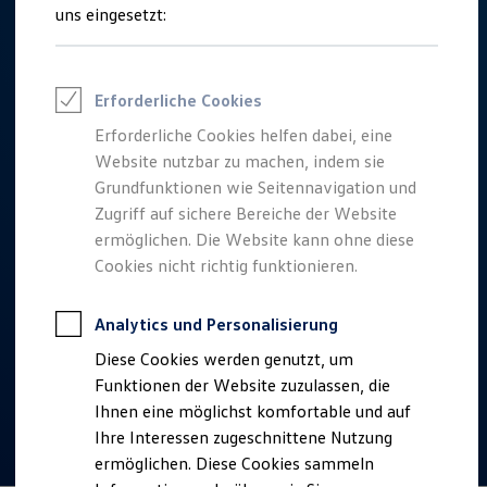
Talentpool für Fach- und Führungsexpertinnen
uns eingesetzt:
Arbeiten bei VW
Was uns ausmacht
Benefits & Work-Life-Balance
Weiterbildung & Karriereplanung
Erforderliche Cookies
Wir bei Volkswagen
Onboarding und Einarbeitung
Erforderliche Cookies helfen dabei, eine
Unternehmensbereiche
Website nutzbar zu machen, indem sie
Standorte
Verhaltensgrundsätze
Grundfunktionen wie Seitennavigation und
Karriere Magazin
Zugriff auf sichere Bereiche der Website
Talentpool
ermöglichen. Die Website kann ohne diese
Deine Bewerbung
Onlinebewerbung: So geht's
Cookies nicht richtig funktionieren.
Onlinetest
Interview & Assessment Center
Bewerbungstipps
Analytics und Personalisierung
Status deiner Bewerbung
Diese Cookies werden genutzt, um
Eine Absage - was nun?
Anreise zu Interview oder AC
Funktionen der Website zuzulassen, die
Kontakt und Hilfe
Ihnen eine möglichst komfortable und auf
Barrierefrei bewerben
Ihre Interessen zugeschnittene Nutzung
Triff unsere Recruiter
Events
ermöglichen. Diese Cookies sammeln