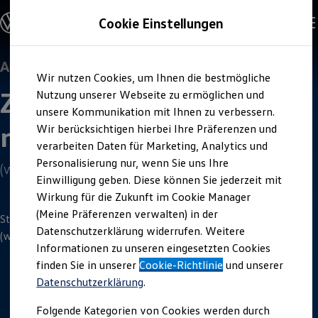
Offene Stellen entdecken
Cookie Einstellungen
Karriere
Einstiegsmöglichkeiten
Schüler
Ausbildung
Ausbildung
Zum
Zum
Duales Studium
Wir nutzen Cookies, um Ihnen die bestmögliche
Hauptinhalt
Footer
Schülerpraktikum
Zerspanungs­
springen
springen
Nutzung unserer Webseite zu ermöglichen und
Schüler Ferienjobs
Einstiegsqualifizierung
unsere Kommunikation mit Ihnen zu verbessern.
Studenten
mechaniker
/in
Wir berücksichtigen hierbei Ihre Präferenzen und
Praktikum
verarbeiten Daten für Marketing, Analytics und
Abschlussarbeit
Master-Stipendium
Personalisierung nur, wenn Sie uns Ihre
(w/m/d)
Auslandspraktikum
Einwilligung geben. Diese können Sie jederzeit mit
Jobs in Semesterferien
Wirkung für die Zukunft im Cookie Manager
Werkstudentin / Werkstudent
Absolventen
(Meine Präferenzen verwalten) in der
Starte 2027 deine Ausbildung als
Zerspanungs­mechaniker
/in
StartUp Direct
Datenschutzerklärung widerrufen. Weitere
Doktorandenprogramm
(w/m/d) bei
Volkswagen
. Sichere dir deinen Ausbildungsplatz.
Informationen zu unseren eingesetzten Cookies
Volontariat
Berufserfahrene
finden Sie in unserer
Cookie-Richtlinie
und unserer
Direkteinstieg
Datenschutzerklärung
.
Jobs in der Volkswagen Group
3
Minuten
Lesezeit
Karriere im Autohaus
Folgende Kategorien von Cookies werden durch
Jobs in Produktion und Logistik