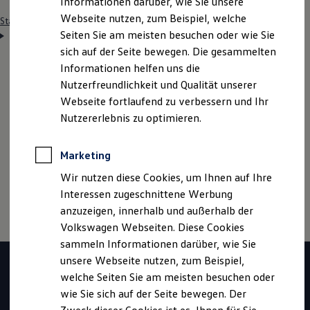
Informationen darüber, wie Sie unsere
Webseite nutzen, zum Beispiel, welche
Startseite
Einstiegsmöglichkeiten
Schüler
Ausbildung
Seiten Sie am meisten besuchen oder wie Sie
Zerspanungsmechaniker/in (w/m/d)
sich auf der Seite bewegen. Die gesammelten
Informationen helfen uns die
Nutzerfreundlichkeit und Qualität unserer
Hinweis: Auf dieser Seite geht es im Detail um den
Webseite fortlaufend zu verbessern und Ihr
Ausbildungsberuf
Zerspanungs­
Nutzererlebnis zu optimieren.
mechaniker
/in (w/m/d). Wenn du mehr zur
Ausbildung bei
Volkswagen
erfahren möchtest, klicke
Marketing
bitte
hier
Wir nutzen diese Cookies, um Ihnen auf Ihre
Interessen zugeschnittene Werbung
anzuzeigen, innerhalb und außerhalb der
Volkswagen Webseiten. Diese Cookies
sammeln Informationen darüber, wie Sie
unsere Webseite nutzen, zum Beispiel,
welche Seiten Sie am meisten besuchen oder
wie Sie sich auf der Seite bewegen. Der