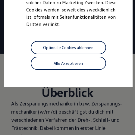
solcher Daten zu Marketing Zwecken. Diese
Beginn:
September 2027
Cookies werden, soweit dies zweckdienlich
ist, oftmals mit Seitenfunktionalitäten von
Dauer:
3,5 Jahre
Dritten verlinkt.
Vergütung
ab 1.327 €
30 Tage
Urlaub
Tariflich geregelte
Übernahme
Optionale Cookies ablehnen
Alle Akzeptieren
Die Ausbildung im
Überblick
Als Zerspanungsmechanikerin bzw.
Zerspanungs­
mechaniker
(w/m/d) beschäftigst du dich mit
verschiedenen Verfahren der Dreh-, Schleif- und
Frästechnik. Dabei kommen in erster Linie