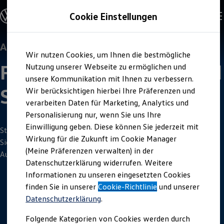
Offene Stellen entdecken
Cookie Einstellungen
Karriere
Einstiegsmöglichkeiten
Schüler
Ausbildung
Ausbildung
Zum
Zum
Duales Studium
Wir nutzen Cookies, um Ihnen die bestmögliche
Hauptinhalt
Footer
Schülerpraktikum
Fachkraft für Schutz und
springen
springen
Nutzung unserer Webseite zu ermöglichen und
Schüler Ferienjobs
Einstiegsqualifizierung
unsere Kommunikation mit Ihnen zu verbessern.
Studenten
Sicherheit
Wir berücksichtigen hierbei Ihre Präferenzen und
Praktikum
(w/m/d)
verarbeiten Daten für Marketing, Analytics und
Abschlussarbeit
Master-Stipendium
Personalisierung nur, wenn Sie uns Ihre
Auslandspraktikum
Einwilligung geben. Diese können Sie jederzeit mit
Jobs in Semesterferien
Starte deine Ausbildung 2027 zur Fachkraft für Schutz und
Wirkung für die Zukunft im Cookie Manager
Werkstudentin / Werkstudent
Sicherheit
(w/m/d) bei
Volkswagen
. Sichere dir deinen
Absolventen
(Meine Präferenzen verwalten) in der
Ausbildungsplatz.
StartUp Direct
Datenschutzerklärung widerrufen. Weitere
Doktorandenprogramm
Informationen zu unseren eingesetzten Cookies
Volontariat
Berufserfahrene
finden Sie in unserer
Cookie-Richtlinie
und unserer
4
Minuten
Lesezeit
Direkteinstieg
Datenschutzerklärung
.
Jobs in der Volkswagen Group
Karriere im Autohaus
Folgende Kategorien von Cookies werden durch
Jobs in Produktion und Logistik