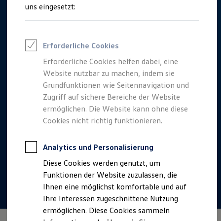
Talentpool für Fach- und Führungsexpertinnen
uns eingesetzt:
Arbeiten bei VW
Was uns ausmacht
Benefits & Work-Life-Balance
Weiterbildung & Karriereplanung
Erforderliche Cookies
Wir bei Volkswagen
Onboarding und Einarbeitung
Erforderliche Cookies helfen dabei, eine
Unternehmensbereiche
Website nutzbar zu machen, indem sie
Standorte
Verhaltensgrundsätze
Grundfunktionen wie Seitennavigation und
Karriere Magazin
Zugriff auf sichere Bereiche der Website
Talentpool
ermöglichen. Die Website kann ohne diese
Deine Bewerbung
Onlinebewerbung: So geht's
Cookies nicht richtig funktionieren.
Onlinetest
Interview & Assessment Center
Bewerbungstipps
Analytics und Personalisierung
Status deiner Bewerbung
Diese Cookies werden genutzt, um
Eine Absage - was nun?
Anreise zu Interview oder AC
Funktionen der Website zuzulassen, die
Kontakt und Hilfe
Ihnen eine möglichst komfortable und auf
Barrierefrei bewerben
Ihre Interessen zugeschnittene Nutzung
Triff unsere Recruiter
Events
ermöglichen. Diese Cookies sammeln