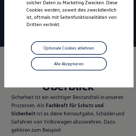
Beginn:
September 2027
solcher Daten zu Marketing Zwecken. Diese
Cookies werden, soweit dies zweckdienlich
Dauer:
3 Jahre
ist, oftmals mit Seitenfunktionalitäten von
Vergütung
ab 1.327 €
Dritten verlinkt.
30 Tage
Urlaub
Tariflich geregelte
Übernahme
Optionale Cookies ablehnen
Alle Akzeptieren
Die Ausbildung im
Überblick
Sicherheit
ist ein wichtiger Bestandteil in unseren
Prozessen. Als
Fachkraft für Schutz und
Sicherheit
ist es deine Kernaufgabe, Schäden und
Gefahren von
Volkswagen
abzuwehren. Dazu
gehören zum Beispiel: