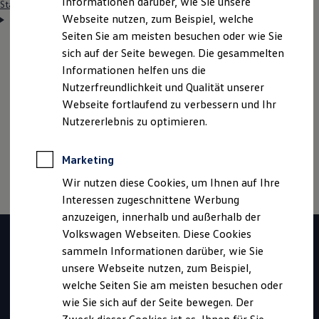
Informationen darüber, wie Sie unsere
Startseite
Einstiegsmöglichkeiten
Schüler
Ausbildung
Webseite nutzen, zum Beispiel, welche
Fachkraft für Schutz und Sicherheit (w/m/d)
Seiten Sie am meisten besuchen oder wie Sie
sich auf der Seite bewegen. Die gesammelten
Informationen helfen uns die
Hinweis: Auf dieser Seite geht es im Detail um den
Nutzerfreundlichkeit und Qualität unserer
Ausbildungsberuf Fachkraft für Schutz und
Webseite fortlaufend zu verbessern und Ihr
Sicherheit
(w/m/d). Wenn du mehr zur Ausbildung bei
Nutzererlebnis zu optimieren.
Volkswagen
erfahren möchtest, klicke bitte
hier
Marketing
Wir nutzen diese Cookies, um Ihnen auf Ihre
Interessen zugeschnittene Werbung
anzuzeigen, innerhalb und außerhalb der
Volkswagen Webseiten. Diese Cookies
sammeln Informationen darüber, wie Sie
unsere Webseite nutzen, zum Beispiel,
welche Seiten Sie am meisten besuchen oder
wie Sie sich auf der Seite bewegen. Der