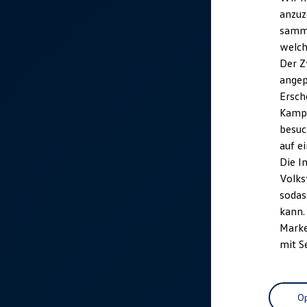
anzuz
samme
welch
Der Z
angep
Ersch
Kampa
besuc
auf e
Die I
Volks
sodas
kann.
Marke
mit S
Op