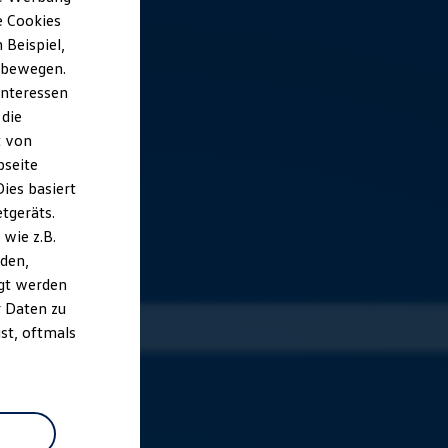
e Cookies
Beispiel,
e bewegen.
Interessen
 die
t von
bseite
ies basiert
etgeräts.
wie z.B.
den,
gt werden
r Daten zu
st, oftmals