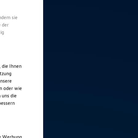
indem sie
 der
ig
 die Ihnen
utzung
unsere
n oder wie
 uns die
bessern
ne Werbung