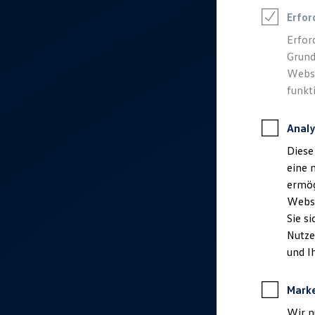
Talentpool für Fach- und Führungsexpertinnen
Erfor
Arbeiten bei VW
Was uns ausmacht
Erfor
Benefits & Work-Life-Balance
Grund
Weiterbildung & Karriereplanung
Wir bei Volkswagen
Websi
Onboarding und Einarbeitung
funkt
Unternehmensbereiche
Standorte
Verhaltensgrundsätze
Analy
Karriere Magazin
Talentpool
Diese
Deine Bewerbung
eine 
Onlinebewerbung: So geht's
Onlinetest
ermög
Interview & Assessment Center
Webse
Bewerbungstipps
Sie s
Status deiner Bewerbung
Eine Absage - was nun?
Nutze
Anreise zu Interview oder AC
und I
Kontakt und Hilfe
Barrierefrei bewerben
Triff unsere Recruiter
Mark
Events
Wir n