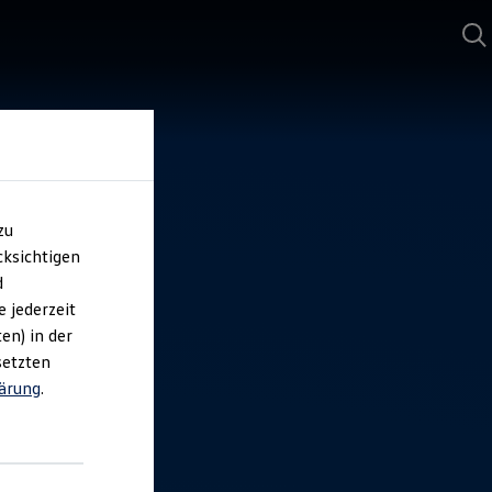
zu
ksichtigen
d
e jederzeit
en) in der
setzten
ärung
.