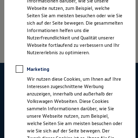
Informationen darüber, wie Sie unsere
Webseite nutzen, zum Beispiel, welche
Disclaimer von Volkswagen AG
Seiten Sie am meisten besuchen oder wie Sie
sich auf der Seite bewegen. Die gesammelten
Zur besseren Lesbarkeit verwenden wir auf unserer
Karrierewebseite die männliche Schreibweise (generisches
Informationen helfen uns die
Maskulinum). Selbstverständlich sprechen wir stets alle
Nutzerfreundlichkeit und Qualität unserer
Geschlechter gleichermaßen an.
Webseite fortlaufend zu verbessern und Ihr
Nutzererlebnis zu optimieren.
Marketing
Wir nutzen diese Cookies, um Ihnen auf Ihre
Interessen zugeschnittene Werbung
anzuzeigen, innerhalb und außerhalb der
Volkswagen Webseiten. Diese Cookies
sammeln Informationen darüber, wie Sie
unsere Webseite nutzen, zum Beispiel,
welche Seiten Sie am meisten besuchen oder
wie Sie sich auf der Seite bewegen. Der