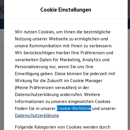
Offene Stellen entdecken
Cookie Einstellungen
Karriere
Einstiegsmöglichkeiten
Schüler
Ausbildung
Zum
Zum
Duales Studium
Wir nutzen Cookies, um Ihnen die bestmögliche
Hauptinhalt
Footer
Schülerpraktikum
Mobiles Arbeiten
springen
springen
Nutzung unserer Webseite zu ermöglichen und
Schüler Ferienjobs
Einstiegsqualifizierung
unsere Kommunikation mit Ihnen zu verbessern.
Studenten
Wir berücksichtigen hierbei Ihre Präferenzen und
Praktikum
verarbeiten Daten für Marketing, Analytics und
Abschlussarbeit
Willkommen im
Homeoffice
Master-Stipendium
Personalisierung nur, wenn Sie uns Ihre
Auslandspraktikum
Einwilligung geben. Diese können Sie jederzeit mit
Jobs in Semesterferien
Wir möchten dir die größtmögliche Vereinbarkeit von Beruf
Wirkung für die Zukunft im Cookie Manager
Werkstudentin / Werkstudent
und Privatleben ermöglichen. Daher kannst du in Absprache
Absolventen
(Meine Präferenzen verwalten) in der
StartUp Direct
mit deiner Führungskraft grundsätzlich auch tageweise
Datenschutzerklärung widerrufen. Weitere
Doktorandenprogramm
mobil, also remote arbeiten - etwa von zuhause. Dabei
Informationen zu unseren eingesetzten Cookies
Volontariat
kannst du, unter Beachtung gesetzlicher und tariflicher
Berufserfahrene
finden Sie in unserer
Cookie-Richtlinie
und unserer
Direkteinstieg
Bestimmungen, deine Arbeitszeit in einem Zeitrahmen von
Datenschutzerklärung
.
Jobs in der Volkswagen Group
06:00 bis 22:00 Uhr frei gestalten und verteilen.
Karriere im Autohaus
Grundvoraussetzung für mobiles Arbeiten ist natürlich, dass
Folgende Kategorien von Cookies werden durch
Jobs in Produktion und Logistik