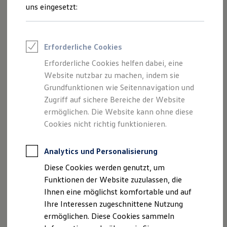
Talentpool für Fach- und Führungsexpertinnen
dies dein Aufgabengebiet zulässt.
uns eingesetzt:
Arbeiten bei VW
Was uns ausmacht
Dabei ist für uns ein ausgewogenes und zur Tätigkeit
Benefits & Work-Life-Balance
passendes Verhältnis von mobiler Arbeit und Arbeit am
Weiterbildung & Karriereplanung
Erforderliche Cookies
Wir bei Volkswagen
betrieblichen Arbeitsplatz wichtig, schon allein deshalb, um
Onboarding und Einarbeitung
Erforderliche Cookies helfen dabei, eine
die Kommunikation und die Identifikation im bzw. mit dem
Unternehmensbereiche
Website nutzbar zu machen, indem sie
Team zu fördern.
Standorte
Verhaltensgrundsätze
Grundfunktionen wie Seitennavigation und
Karriere Magazin
Zugriff auf sichere Bereiche der Website
Wie viele Tage kann ich mobil arbeiten?
Talentpool
ermöglichen. Die Website kann ohne diese
Deine Bewerbung
In welchem Umfang mobile Arbeit möglich ist, kannst du
Onlinebewerbung: So geht's
Cookies nicht richtig funktionieren.
Onlinetest
den jeweiligen Stellenausschreibungen entnehmen.
Interview & Assessment Center
Bewerbungstipps
Analytics und Personalisierung
Status deiner Bewerbung
Diese Cookies werden genutzt, um
Eine Absage - was nun?
Anreise zu Interview oder AC
Funktionen der Website zuzulassen, die
Impressum
Kontakt
Cookie-Richtlinie
Kontakt und Hilfe
Ihnen eine möglichst komfortable und auf
Barrierefrei bewerben
Nutzungsbedingungen
Datenschutz
Ihre Interessen zugeschnittene Nutzung
Triff unsere Recruiter
Lizenzhinweise Dritter
Events
ermöglichen. Diese Cookies sammeln