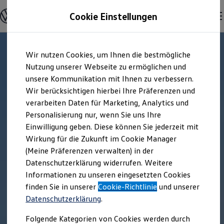
Offene Stellen entdecken
Cookie Einstellungen
Karriere
Einstiegsmöglichkeiten
Schüler
Ausbildung
Zum
Zum
Duales Studium
Wir nutzen Cookies, um Ihnen die bestmögliche
Hauptinhalt
Footer
Schülerpraktikum
springen
springen
Nutzung unserer Webseite zu ermöglichen und
Schüler Ferienjobs
Einstiegsqualifizierung
unsere Kommunikation mit Ihnen zu verbessern.
Studenten
Wir berücksichtigen hierbei Ihre Präferenzen und
Praktikum
verarbeiten Daten für Marketing, Analytics und
Abschlussarbeit
Master-Stipendium
Personalisierung nur, wenn Sie uns Ihre
Auslandspraktikum
Einwilligung geben. Diese können Sie jederzeit mit
Jobs in Semesterferien
Wirkung für die Zukunft im Cookie Manager
Werkstudentin / Werkstudent
Absolventen
(Meine Präferenzen verwalten) in der
StartUp Direct
Datenschutzerklärung widerrufen. Weitere
Doktorandenprogramm
Informationen zu unseren eingesetzten Cookies
Volontariat
Berufserfahrene
finden Sie in unserer
Cookie-Richtlinie
und unserer
Direkteinstieg
Datenschutzerklärung
.
Jobs in der Volkswagen Group
Karriere im Autohaus
Folgende Kategorien von Cookies werden durch
Jobs in Produktion und Logistik