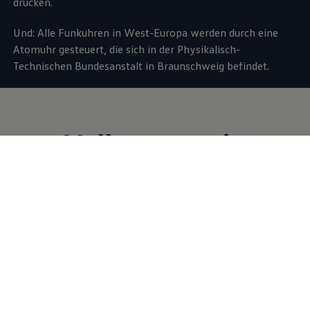
drucken.
Und: Alle Funkuhren in West-Europa werden durch eine
Atomuhr gesteuert, die sich in der Physikalisch-
Technischen Bundesanstalt in Braunschweig befindet.
Volkswagen
in
Braunschweig