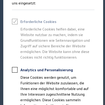
Talentpool für Fach- und Führungsexpertinnen
uns eingesetzt:
Arbeiten bei VW
Was uns ausmacht
Benefits & Work-Life-Balance
Weiterbildung & Karriereplanung
Erforderliche Cookies
Wir bei Volkswagen
Onboarding und Einarbeitung
Erforderliche Cookies helfen dabei, eine
Unternehmensbereiche
Website nutzbar zu machen, indem sie
Standorte
Verhaltensgrundsätze
Grundfunktionen wie Seitennavigation und
Karriere Magazin
Zugriff auf sichere Bereiche der Website
Talentpool
ermöglichen. Die Website kann ohne diese
Deine Bewerbung
Onlinebewerbung: So geht's
Cookies nicht richtig funktionieren.
Onlinetest
Interview & Assessment Center
Bewerbungstipps
Analytics und Personalisierung
Status deiner Bewerbung
Diese Cookies werden genutzt, um
Eine Absage - was nun?
Anreise zu Interview oder AC
Funktionen der Website zuzulassen, die
Kontakt und Hilfe
Ihnen eine möglichst komfortable und auf
Barrierefrei bewerben
Ihre Interessen zugeschnittene Nutzung
Triff unsere Recruiter
Events
ermöglichen. Diese Cookies sammeln