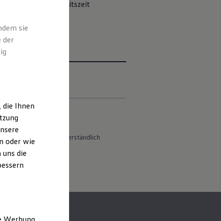
teilung deiner Arbeitszeit
indem sie
 der
ig
 die Ihnen
utzung
unsere
s Maskulinum). Selbstverständlich
n oder wie
 uns die
bessern
ne Werbung