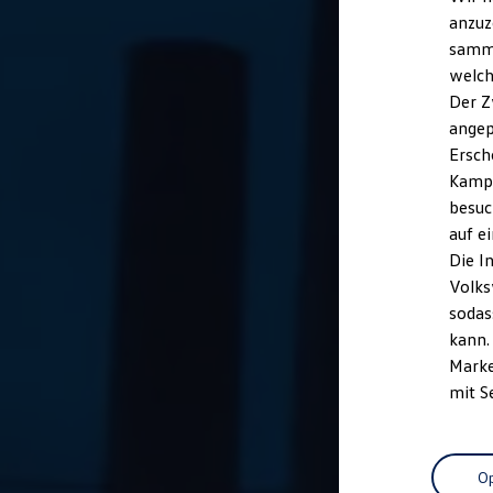
anzuz
samme
welch
Der Z
angep
Ersch
Kampa
besuc
auf e
Die I
Volks
sodas
kann.
Marke
mit S
Op