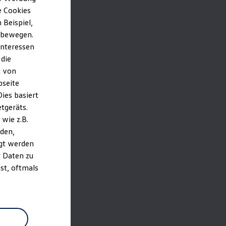
e Cookies
Beispiel,
e bewegen.
Interessen
 die
t von
bseite
ies basiert
etgeräts.
wie z.B.
den,
gt werden
r Daten zu
st, oftmals