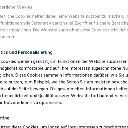
hmen deines Gleitzeitmodells eigenverantwortlich, wie du die Ver
derliche Cookies
derliche Cookies helfen dabei, eine Website nutzbar zu machen, 
funktionen wie Seitennavigation und Zugriff auf sichere Bereiche
te ermöglichen. Die Website kann ohne diese Cookies nicht richt
ionieren.
ie
Nutzungsbedingungen
Datenschutz
Lizenzhinweise Dritter
tics und Personalisierung
 Cookies werden genutzt, um Funktionen der Website zuzulassen,
möglichst komfortable und auf Ihre Interessen zugeschnittene N
lichen. Diese Cookies sammeln Informationen darüber, wie Sie 
wir auf unserer Karrierewebseite die männliche Schreibweise (generische
ite nutzen, zum Beispiel, welche Seiten Sie am meisten besuche
r gleichermaßen an.
ich auf der Seite bewegen. Die gesammelten Informationen helfen
rfreundlichkeit und Qualität unserer Webseite fortlaufend zu ver
hr Nutzererlebnis zu optimieren.
eting
utzen diese Cookies, um Ihnen auf Ihre Interessen zugeschnitte