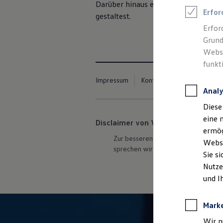
Darüber hinaus entscheidest du im Ra
Talentpool für Fach- und Führungsexpertinnen
Erfor
Arbeiten bei VW
gestaltest.
Was uns ausmacht
Erfor
Benefits & Work-Life-Balance
Grund
Weiterbildung & Karriereplanung
Wir bei Volkswagen
Websi
Onboarding und Einarbeitung
funkt
Unternehmensbereiche
Standorte
Impressum
Kontakt
Cookie-Richtlin
Verhaltensgrundsätze
Analy
Karriere Magazin
Talentpool
Diese
Deine Bewerbung
eine 
Onlinebewerbung: So geht's
Disclaimer von Volkswagen AG
Onlinetest
ermög
Interview & Assessment Center
Zur besseren Lesbarkeit verwenden 
Webse
Bewerbungstipps
sprechen wir stets alle Geschlechte
Sie s
Status deiner Bewerbung
Eine Absage - was nun?
Nutze
Anreise zu Interview oder AC
und I
Kontakt und Hilfe
Barrierefrei bewerben
Triff unsere Recruiter
Mark
Events
Wir n