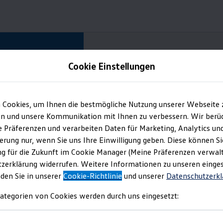
Cookie Einstellungen
Flexible Arbeitszeit
 Cookies, um Ihnen die bestmögliche Nutzung unserer Webseite 
n und unsere Kommunikation mit Ihnen zu verbessern. Wir berüc
re Präferenzen und verarbeiten Daten für Marketing, Analytics un
 dir passt
erung nur, wenn Sie uns Ihre Einwilligung geben. Diese können Si
g für die Zukunft im Cookie Manager (Meine Präferenzen verwalt
zerklärung widerrufen. Weitere Informationen zu unseren einge
durch die jeweils geltenden Tarifverträge geregelt und beträgt zur
nden Sie in unserer
Cookie-Richtlinie
und unserer
Datenschutzerkl
ommen, dass das Arbeitsvolumen höher ist, ein Termin länger d
h mal später kommen bzw. früher Feierabend machen willst. Daru
ategorien von Cookies werden durch uns eingesetzt: