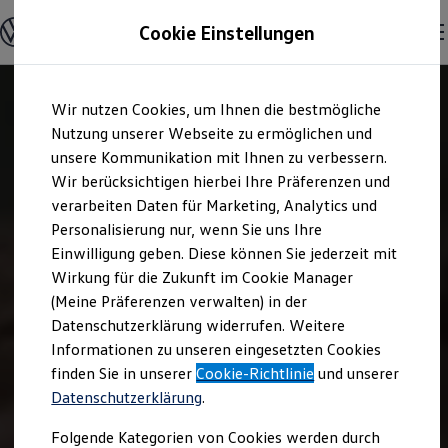
Offene Stellen entdecken
Cookie Einstellungen
Karriere
Einstiegsmöglichkeiten
Schüler
Ausbildung
Zum
Zum
Duales Studium
Wir nutzen Cookies, um Ihnen die bestmögliche
Hauptinhalt
Footer
Schülerpraktikum
springen
springen
Nutzung unserer Webseite zu ermöglichen und
Schüler Ferienjobs
Einstiegsqualifizierung
unsere Kommunikation mit Ihnen zu verbessern.
Studenten
Wir berücksichtigen hierbei Ihre Präferenzen und
Praktikum
verarbeiten Daten für Marketing, Analytics und
Abschlussarbeit
Master-Stipendium
Personalisierung nur, wenn Sie uns Ihre
Auslandspraktikum
Einwilligung geben. Diese können Sie jederzeit mit
Jobs in Semesterferien
Wirkung für die Zukunft im Cookie Manager
Werkstudentin / Werkstudent
Absolventen
(Meine Präferenzen verwalten) in der
StartUp Direct
Datenschutzerklärung widerrufen. Weitere
Doktorandenprogramm
Informationen zu unseren eingesetzten Cookies
Volontariat
Berufserfahrene
finden Sie in unserer
Cookie-Richtlinie
und unserer
Direkteinstieg
Datenschutzerklärung
.
Jobs in der Volkswagen Group
Karriere im Autohaus
Folgende Kategorien von Cookies werden durch
Jobs in Produktion und Logistik