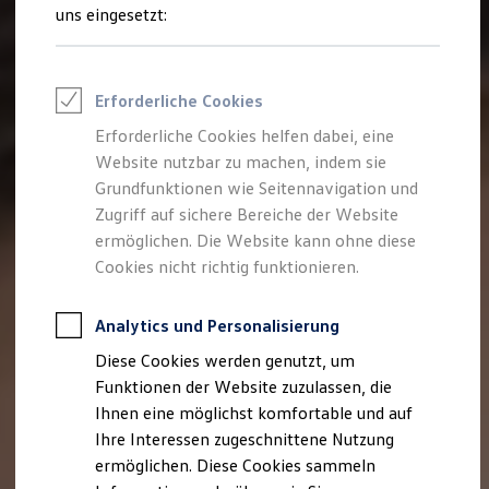
Talentpool für Fach- und Führungsexpertinnen
uns eingesetzt:
Arbeiten bei VW
Was uns ausmacht
Benefits & Work-Life-Balance
Weiterbildung & Karriereplanung
Erforderliche Cookies
Wir bei Volkswagen
Onboarding und Einarbeitung
Erforderliche Cookies helfen dabei, eine
Unternehmensbereiche
Website nutzbar zu machen, indem sie
Standorte
Verhaltensgrundsätze
Grundfunktionen wie Seitennavigation und
Karriere Magazin
Zugriff auf sichere Bereiche der Website
Talentpool
ermöglichen. Die Website kann ohne diese
Deine Bewerbung
Onlinebewerbung: So geht's
Cookies nicht richtig funktionieren.
Onlinetest
Interview & Assessment Center
Bewerbungstipps
Analytics und Personalisierung
Status deiner Bewerbung
Diese Cookies werden genutzt, um
Eine Absage - was nun?
Anreise zu Interview oder AC
Funktionen der Website zuzulassen, die
Kontakt und Hilfe
Ihnen eine möglichst komfortable und auf
Barrierefrei bewerben
Ihre Interessen zugeschnittene Nutzung
Triff unsere Recruiter
Events
ermöglichen. Diese Cookies sammeln