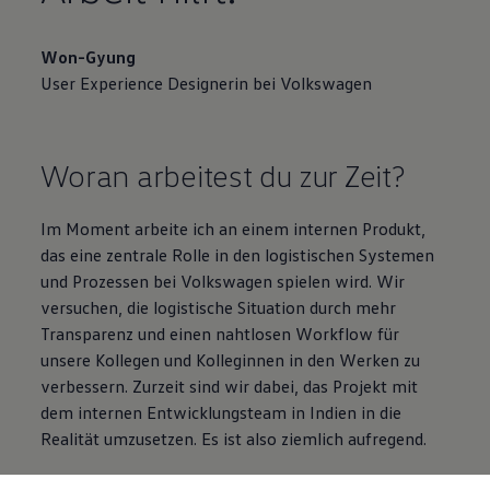
Won-Gyung
User Experience Designerin bei
Volkswagen
Woran arbeitest du zur Zeit?
Im Moment arbeite ich an einem internen Produkt,
das eine zentrale Rolle in den logistischen Systemen
und Prozessen bei
Volkswagen
spielen wird. Wir
versuchen, die logistische Situation durch mehr
Transparenz und einen nahtlosen Workflow für
unsere Kollegen und Kolleginnen in den Werken zu
verbessern. Zurzeit sind wir dabei, das Projekt mit
dem internen Entwicklungsteam in Indien in die
Realität umzusetzen. Es ist also ziemlich aufregend.