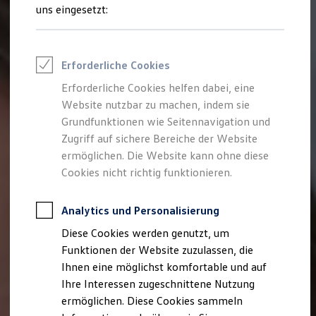
Talentpool für Fach- und Führungsexpertinnen
uns eingesetzt:
Arbeiten bei VW
Was uns ausmacht
Benefits & Work-Life-Balance
Weiterbildung & Karriereplanung
Erforderliche Cookies
Wir bei Volkswagen
Onboarding und Einarbeitung
Erforderliche Cookies helfen dabei, eine
Unternehmensbereiche
Website nutzbar zu machen, indem sie
Standorte
Verhaltensgrundsätze
Grundfunktionen wie Seitennavigation und
Karriere Magazin
Zugriff auf sichere Bereiche der Website
Talentpool
ermöglichen. Die Website kann ohne diese
Deine Bewerbung
Onlinebewerbung: So geht's
Cookies nicht richtig funktionieren.
Onlinetest
Interview & Assessment Center
Bewerbungstipps
Analytics und Personalisierung
Status deiner Bewerbung
Diese Cookies werden genutzt, um
Eine Absage - was nun?
Anreise zu Interview oder AC
Funktionen der Website zuzulassen, die
Kontakt und Hilfe
Ihnen eine möglichst komfortable und auf
Barrierefrei bewerben
Ihre Interessen zugeschnittene Nutzung
Triff unsere Recruiter
Events
ermöglichen. Diese Cookies sammeln