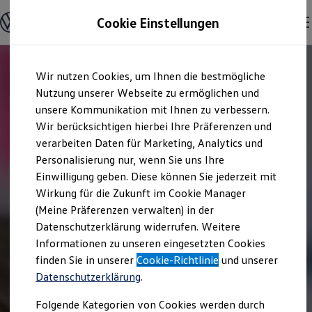
Offene Stellen entdecken
Cookie Einstellungen
Karriere
Einstiegsmöglichkeiten
Schüler
Ausbildung
Zum
Zum
Duales Studium
Wir nutzen Cookies, um Ihnen die bestmögliche
Hauptinhalt
Footer
Schülerpraktikum
springen
springen
Nutzung unserer Webseite zu ermöglichen und
Schüler Ferienjobs
Einstiegsqualifizierung
unsere Kommunikation mit Ihnen zu verbessern.
Studenten
Wir berücksichtigen hierbei Ihre Präferenzen und
Praktikum
verarbeiten Daten für Marketing, Analytics und
Abschlussarbeit
Master-Stipendium
Personalisierung nur, wenn Sie uns Ihre
Auslandspraktikum
Einwilligung geben. Diese können Sie jederzeit mit
Jobs in Semesterferien
Wirkung für die Zukunft im Cookie Manager
Werkstudentin / Werkstudent
Absolventen
(Meine Präferenzen verwalten) in der
StartUp Direct
Datenschutzerklärung widerrufen. Weitere
Doktorandenprogramm
Informationen zu unseren eingesetzten Cookies
Volontariat
Berufserfahrene
finden Sie in unserer
Cookie-Richtlinie
und unserer
Direkteinstieg
Datenschutzerklärung
.
Jobs in der Volkswagen Group
Karriere im Autohaus
Folgende Kategorien von Cookies werden durch
Jobs in Produktion und Logistik