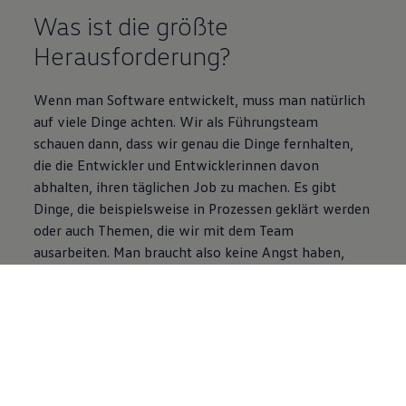
Was ist die größte
Herausforderung?
Wenn man Software entwickelt, muss man natürlich
auf viele Dinge achten. Wir als Führungsteam
schauen dann, dass wir genau die Dinge fernhalten,
die die Entwickler und Entwicklerinnen davon
abhalten, ihren täglichen Job zu machen. Es gibt
Dinge, die beispielsweise in Prozessen geklärt werden
oder auch Themen, die wir mit dem Team
ausarbeiten. Man braucht also keine Angst haben,
dass die Produkte, die man entwickelt, nachher nicht
zum Einsatz kommen. Denn genau das stellen wir
sicher, indem wir als Führungskräfte auch immer die
Sinnhaftigkeit hinterfragen.