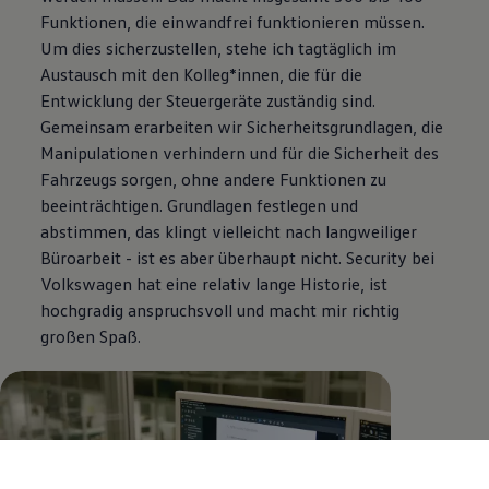
Funktionen, die einwandfrei funktionieren müssen.
Um dies sicherzustellen, stehe ich tagtäglich im
Austausch mit den Kolleg*innen, die für die
Entwicklung der Steuergeräte zuständig sind.
Gemeinsam erarbeiten wir Sicherheitsgrundlagen, die
Manipulationen verhindern und für die
Sicherheit
des
Fahrzeugs sorgen, ohne andere Funktionen zu
beeinträchtigen. Grundlagen festlegen und
abstimmen, das klingt vielleicht nach langweiliger
Büroarbeit - ist es aber überhaupt nicht. Security bei
Volkswagen
hat eine relativ lange Historie, ist
hochgradig anspruchsvoll und macht mir richtig
großen Spaß.