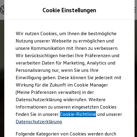
Offene Stellen entdecken
Cookie Einstellungen
Karriere
Einstiegsmöglichkeiten
Schüler
Ausbildung
Zum
Zum
Duales Studium
Wir nutzen Cookies, um Ihnen die bestmögliche
Hauptinhalt
Footer
Schülerpraktikum
springen
springen
Nutzung unserer Webseite zu ermöglichen und
Schüler Ferienjobs
Einstiegsqualifizierung
unsere Kommunikation mit Ihnen zu verbessern.
Studenten
Wir berücksichtigen hierbei Ihre Präferenzen und
Praktikum
verarbeiten Daten für Marketing, Analytics und
Abschlussarbeit
Master-Stipendium
Personalisierung nur, wenn Sie uns Ihre
Auslandspraktikum
Einwilligung geben. Diese können Sie jederzeit mit
Jobs in Semesterferien
Wirkung für die Zukunft im Cookie Manager
Werkstudentin / Werkstudent
Absolventen
(Meine Präferenzen verwalten) in der
StartUp Direct
Datenschutzerklärung widerrufen. Weitere
Doktorandenprogramm
Informationen zu unseren eingesetzten Cookies
Volontariat
Berufserfahrene
finden Sie in unserer
Cookie-Richtlinie
und unserer
Direkteinstieg
Datenschutzerklärung
.
Jobs in der Volkswagen Group
Karriere im Autohaus
Folgende Kategorien von Cookies werden durch
Jobs in Produktion und Logistik