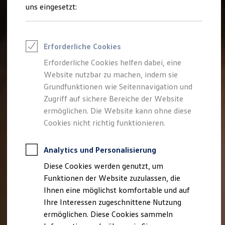
Talentpool für Fach- und Führungsexpertinnen
uns eingesetzt:
Arbeiten bei VW
Was uns ausmacht
Benefits & Work-Life-Balance
Weiterbildung & Karriereplanung
Erforderliche Cookies
Wir bei Volkswagen
Onboarding und Einarbeitung
Erforderliche Cookies helfen dabei, eine
Unternehmensbereiche
Website nutzbar zu machen, indem sie
Standorte
Verhaltensgrundsätze
Grundfunktionen wie Seitennavigation und
Karriere Magazin
Zugriff auf sichere Bereiche der Website
Talentpool
ermöglichen. Die Website kann ohne diese
Deine Bewerbung
Onlinebewerbung: So geht's
Cookies nicht richtig funktionieren.
Onlinetest
Interview & Assessment Center
Bewerbungstipps
Analytics und Personalisierung
Status deiner Bewerbung
Diese Cookies werden genutzt, um
Eine Absage - was nun?
Anreise zu Interview oder AC
Funktionen der Website zuzulassen, die
Kontakt und Hilfe
Ihnen eine möglichst komfortable und auf
Barrierefrei bewerben
Ihre Interessen zugeschnittene Nutzung
Triff unsere Recruiter
Events
ermöglichen. Diese Cookies sammeln