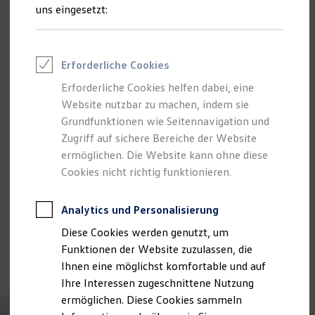
Talentpool für Fach- und Führungsexpertinnen
uns eingesetzt:
Arbeiten bei VW
Was uns ausmacht
Benefits & Work-Life-Balance
Weiterbildung & Karriereplanung
Erforderliche Cookies
Wir bei Volkswagen
Onboarding und Einarbeitung
Erforderliche Cookies helfen dabei, eine
Unternehmensbereiche
Website nutzbar zu machen, indem sie
Standorte
Verhaltensgrundsätze
Grundfunktionen wie Seitennavigation und
Karriere Magazin
Zugriff auf sichere Bereiche der Website
Talentpool
ermöglichen. Die Website kann ohne diese
Deine Bewerbung
Onlinebewerbung: So geht's
Cookies nicht richtig funktionieren.
Onlinetest
Interview & Assessment Center
Bewerbungstipps
Analytics und Personalisierung
Status deiner Bewerbung
Diese Cookies werden genutzt, um
Eine Absage - was nun?
Anreise zu Interview oder AC
Funktionen der Website zuzulassen, die
Kontakt und Hilfe
Ihnen eine möglichst komfortable und auf
Barrierefrei bewerben
Ihre Interessen zugeschnittene Nutzung
Triff unsere Recruiter
Events
ermöglichen. Diese Cookies sammeln