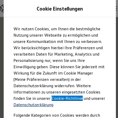
Offene Stellen entdecken
Cookie Einstellungen
Karriere
Einstiegsmöglichkeiten
Schüler
Ausbildung
Zum
Zum
Duales Studium
Wir nutzen Cookies, um Ihnen die bestmögliche
Hauptinhalt
Footer
Schülerpraktikum
springen
springen
Nutzung unserer Webseite zu ermöglichen und
Schüler Ferienjobs
Einstiegsqualifizierung
unsere Kommunikation mit Ihnen zu verbessern.
Studenten
Wir berücksichtigen hierbei Ihre Präferenzen und
Praktikum
verarbeiten Daten für Marketing, Analytics und
Abschlussarbeit
Master-Stipendium
Personalisierung nur, wenn Sie uns Ihre
Auslandspraktikum
Einwilligung geben. Diese können Sie jederzeit mit
Jobs in Semesterferien
Wirkung für die Zukunft im Cookie Manager
Werkstudentin / Werkstudent
Absolventen
(Meine Präferenzen verwalten) in der
StartUp Direct
Datenschutzerklärung widerrufen. Weitere
Doktorandenprogramm
Informationen zu unseren eingesetzten Cookies
Volontariat
Berufserfahrene
finden Sie in unserer
Cookie-Richtlinie
und unserer
Direkteinstieg
Datenschutzerklärung
.
Jobs in der Volkswagen Group
Karriere im Autohaus
Folgende Kategorien von Cookies werden durch
Jobs in Produktion und Logistik