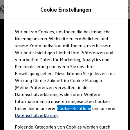
Offene Stellen entdecken
Cookie Einstellungen
Karriere
Einstiegsmöglichkeiten
Schüler
Ausbildung
Zum
Zum
Duales Studium
Wir nutzen Cookies, um Ihnen die bestmögliche
Hauptinhalt
Footer
Schülerpraktikum
springen
springen
Nutzung unserer Webseite zu ermöglichen und
Schüler Ferienjobs
Einstiegsqualifizierung
unsere Kommunikation mit Ihnen zu verbessern.
Studenten
Wir berücksichtigen hierbei Ihre Präferenzen und
Praktikum
verarbeiten Daten für Marketing, Analytics und
Abschlussarbeit
Master-Stipendium
Personalisierung nur, wenn Sie uns Ihre
Auslandspraktikum
Einwilligung geben. Diese können Sie jederzeit mit
Jobs in Semesterferien
Wirkung für die Zukunft im Cookie Manager
Werkstudentin / Werkstudent
Absolventen
(Meine Präferenzen verwalten) in der
StartUp Direct
Datenschutzerklärung widerrufen. Weitere
Doktorandenprogramm
Informationen zu unseren eingesetzten Cookies
Volontariat
Berufserfahrene
finden Sie in unserer
Cookie-Richtlinie
und unserer
Direkteinstieg
Datenschutzerklärung
.
Jobs in der Volkswagen Group
Karriere im Autohaus
Folgende Kategorien von Cookies werden durch
Jobs in Produktion und Logistik