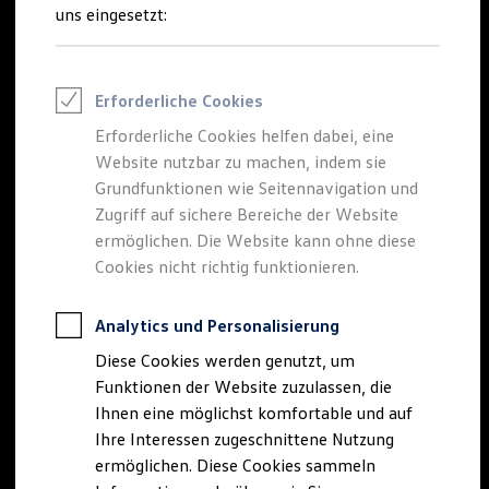
Talentpool für Fach- und Führungsexpertinnen
uns eingesetzt:
Arbeiten bei VW
Was uns ausmacht
Benefits & Work-Life-Balance
Weiterbildung & Karriereplanung
Erforderliche Cookies
Wir bei Volkswagen
Onboarding und Einarbeitung
Erforderliche Cookies helfen dabei, eine
Unternehmensbereiche
Website nutzbar zu machen, indem sie
Standorte
Verhaltensgrundsätze
Grundfunktionen wie Seitennavigation und
Karriere Magazin
Zugriff auf sichere Bereiche der Website
Talentpool
ermöglichen. Die Website kann ohne diese
Deine Bewerbung
Onlinebewerbung: So geht's
Cookies nicht richtig funktionieren.
Onlinetest
Interview & Assessment Center
Bewerbungstipps
Analytics und Personalisierung
Status deiner Bewerbung
Diese Cookies werden genutzt, um
Eine Absage - was nun?
Anreise zu Interview oder AC
Funktionen der Website zuzulassen, die
Kontakt und Hilfe
Ihnen eine möglichst komfortable und auf
Barrierefrei bewerben
Ihre Interessen zugeschnittene Nutzung
Triff unsere Recruiter
Events
ermöglichen. Diese Cookies sammeln