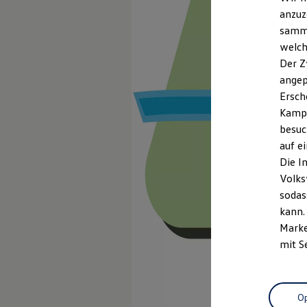
anzuz
samme
welch
Der Z
angep
Ersch
Kampa
besuc
auf e
Die I
Volks
sodas
kann.
Marke
mit S
Op