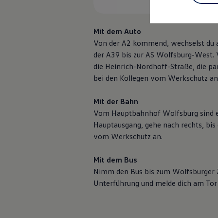
Mit dem Auto
Von der A2 kommend, wechselst du an
der A39 bis zur AS Wolfsburg-West. V
die Heinrich-Nordhoff-Straße, die pa
bei den Kollegen vom Werkschutz an
Mit der Bahn
Vom Hauptbahnhof Wolfsburg sind es
Hauptausgang, gehe nach rechts, bis 
vom Werkschutz an.
Mit dem Bus
Nimm den Bus bis zum Wolfsburger Z
Unterführung und melde dich am Tor 