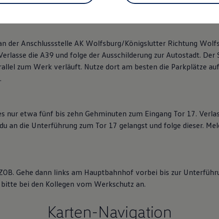
 der Anschlussstelle AK Wolfsburg/Königslutter Richtung Wolfsb
erlasse die A39 und folge der Ausschilderung zur Autostadt. Der S
rallel zum Werk verläuft. Nutze dort am besten die Parkplätze a
.
 nur etwa fünf bis zehn Gehminuten zum Eingang Tor 17. Verla
du an die Unterführung zum Tor 17 gelangst und folge dieser. Meld
OB. Gehe dann links am Hauptbahnhof vorbei bis zur Unterführu
bitte bei den Kollegen vom Werkschutz an.
Unsere Standorte
Karten-Navigation
Volkswag