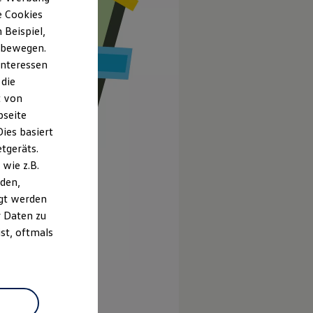
e Cookies
Beispiel,
e bewegen.
Interessen
 die
t von
bseite
ies basiert
etgeräts.
wie z.B.
den,
gt werden
r Daten zu
st, oftmals