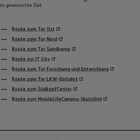
ns gewünschte Ziel:
Stadt, Regi
Ausbildung
Route zum Tor Ost
Route zum Tor Nord
Erfahre hier alles über das Herz
Route zum Tor Sandkamp
Wolfsburg bietet und warum man
Route zur IT City
Route zum Tor Forschung und Entwicklung
Route zum Tor LKW-Einfahrt
Route zum SüdkopfCenter
Route zum MobileLifeCampus (AutoUni)