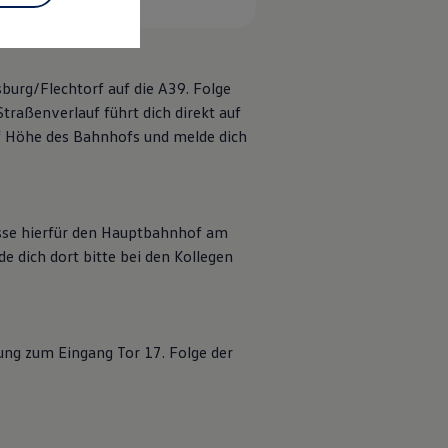
urg/Flechtorf auf die A39. Folge
traßenverlauf führt dich direkt auf
uf Höhe des Bahnhofs und melde dich
sse hierfür den Hauptbahnhof am
e dich dort bitte bei den Kollegen
ng zum Eingang Tor 17. Folge der
en
in Wolfsburg: