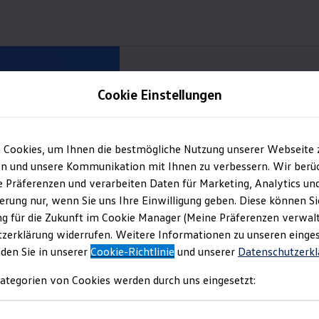
Cookie Einstellungen
Information
 Cookies, um Ihnen die bestmögliche Nutzung unserer Webseite 
n und unsere Kommunikation mit Ihnen zu verbessern. Wir berüc
re Präferenzen und verarbeiten Daten für Marketing, Analytics un
rt zum Werk Wolfsbu
erung nur, wenn Sie uns Ihre Einwilligung geben. Diese können Si
g für die Zukunft im Cookie Manager (Meine Präferenzen verwalt
zerklärung widerrufen. Weitere Informationen zu unseren einge
g und zu deinem dortigen Ziel, sei es ein Vorstellungsgespräch od
nden Sie in unserer
Cookie-Richtlinie
und unserer
Datenschutzerkl
re Neueinsteiger in der Regel willkommen heißen.
ategorien von Cookies werden durch uns eingesetzt: