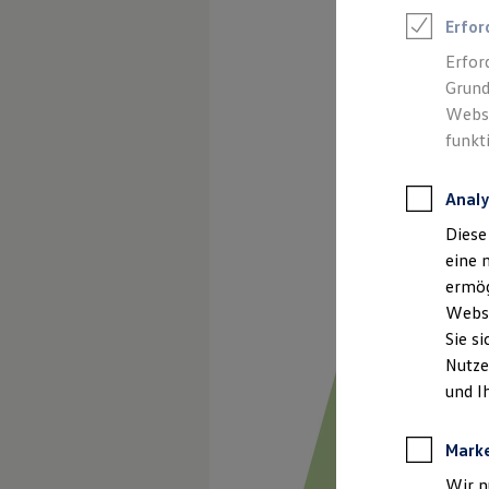
Talentpool für Fach- und Führungsexpertinnen
Erfor
Arbeiten bei VW
Was uns ausmacht
Erfor
Benefits & Work-Life-Balance
Grund
Weiterbildung & Karriereplanung
Wir bei Volkswagen
Websi
Onboarding und Einarbeitung
funkt
Unternehmensbereiche
Standorte
Verhaltensgrundsätze
Analy
Karriere Magazin
Talentpool
Diese
Deine Bewerbung
eine 
Onlinebewerbung: So geht's
Onlinetest
ermög
Interview & Assessment Center
Webse
Bewerbungstipps
Sie s
Status deiner Bewerbung
Eine Absage - was nun?
Nutze
Anreise zu Interview oder AC
und I
Kontakt und Hilfe
Barrierefrei bewerben
Triff unsere Recruiter
Mark
Events
Wir n