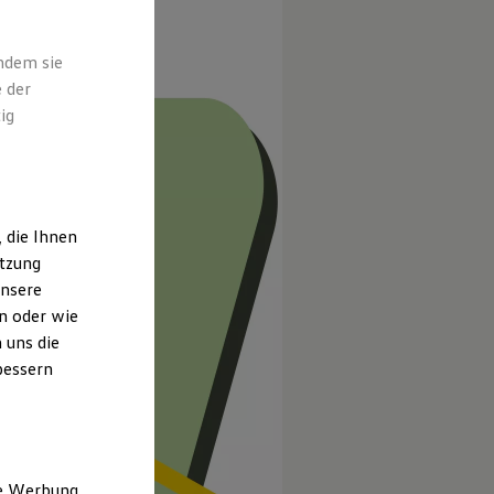
indem sie
 der
ig
 die Ihnen
utzung
unsere
n oder wie
 uns die
bessern
ne Werbung