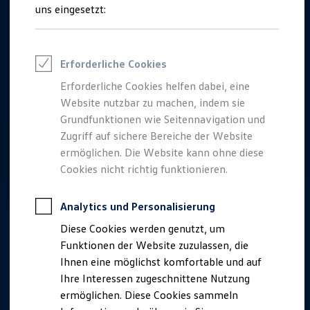
Talentpool für Fach- und Führungsexpertinnen
uns eingesetzt:
Arbeiten bei VW
Was uns ausmacht
Benefits & Work-Life-Balance
Weiterbildung & Karriereplanung
Erforderliche Cookies
Wir bei Volkswagen
Onboarding und Einarbeitung
Erforderliche Cookies helfen dabei, eine
Unternehmensbereiche
Website nutzbar zu machen, indem sie
Standorte
Verhaltensgrundsätze
Grundfunktionen wie Seitennavigation und
Karriere Magazin
Zugriff auf sichere Bereiche der Website
Talentpool
ermöglichen. Die Website kann ohne diese
Deine Bewerbung
Onlinebewerbung: So geht's
Cookies nicht richtig funktionieren.
Onlinetest
Interview & Assessment Center
Bewerbungstipps
Analytics und Personalisierung
Status deiner Bewerbung
Diese Cookies werden genutzt, um
Eine Absage - was nun?
Anreise zu Interview oder AC
Funktionen der Website zuzulassen, die
Kontakt und Hilfe
Ihnen eine möglichst komfortable und auf
Barrierefrei bewerben
Ihre Interessen zugeschnittene Nutzung
Triff unsere Recruiter
Events
ermöglichen. Diese Cookies sammeln