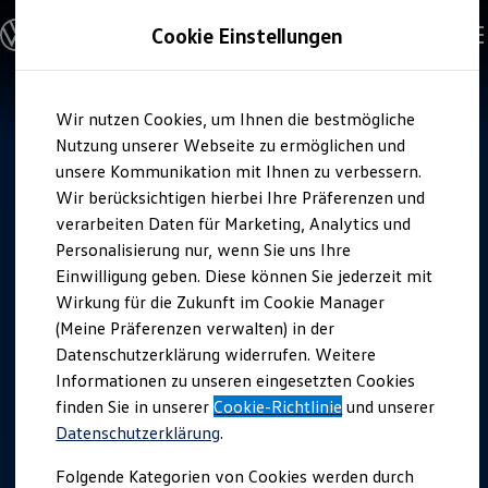
Offene Stellen entdecken
Cookie Einstellungen
Karriere
Einstiegsmöglichkeiten
Schüler
Ausbildung
Zum
Zum
Duales Studium
Wir nutzen Cookies, um Ihnen die bestmögliche
Hauptinhalt
Footer
Schülerpraktikum
springen
springen
Nutzung unserer Webseite zu ermöglichen und
Schüler Ferienjobs
Einstiegsqualifizierung
unsere Kommunikation mit Ihnen zu verbessern.
Studenten
Wir berücksichtigen hierbei Ihre Präferenzen und
Praktikum
verarbeiten Daten für Marketing, Analytics und
Abschlussarbeit
Master-Stipendium
Personalisierung nur, wenn Sie uns Ihre
Auslandspraktikum
Einwilligung geben. Diese können Sie jederzeit mit
Jobs in Semesterferien
Wirkung für die Zukunft im Cookie Manager
Werkstudentin / Werkstudent
Absolventen
(Meine Präferenzen verwalten) in der
StartUp Direct
Datenschutzerklärung widerrufen. Weitere
Doktorandenprogramm
Informationen zu unseren eingesetzten Cookies
Volontariat
Berufserfahrene
finden Sie in unserer
Cookie-Richtlinie
und unserer
Direkteinstieg
Datenschutzerklärung
.
Jobs in der Volkswagen Group
Karriere im Autohaus
Folgende Kategorien von Cookies werden durch
Jobs in Produktion und Logistik