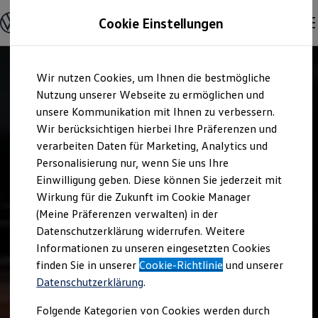
Offene Stellen entdecken
Cookie Einstellungen
Karriere
Einstiegsmöglichkeiten
Schüler
Ausbildung
Zum
Zum
Duales Studium
Wir nutzen Cookies, um Ihnen die bestmögliche
Hauptinhalt
Footer
Schülerpraktikum
springen
springen
Nutzung unserer Webseite zu ermöglichen und
Schüler Ferienjobs
Einstiegsqualifizierung
unsere Kommunikation mit Ihnen zu verbessern.
Studenten
Wir berücksichtigen hierbei Ihre Präferenzen und
Praktikum
verarbeiten Daten für Marketing, Analytics und
Abschlussarbeit
Master-Stipendium
Personalisierung nur, wenn Sie uns Ihre
Auslandspraktikum
Einwilligung geben. Diese können Sie jederzeit mit
Jobs in Semesterferien
Wirkung für die Zukunft im Cookie Manager
Werkstudentin / Werkstudent
Absolventen
(Meine Präferenzen verwalten) in der
StartUp Direct
Datenschutzerklärung widerrufen. Weitere
Doktorandenprogramm
Informationen zu unseren eingesetzten Cookies
Volontariat
Berufserfahrene
finden Sie in unserer
Cookie-Richtlinie
und unserer
Direkteinstieg
Datenschutzerklärung
.
Jobs in der Volkswagen Group
Karriere im Autohaus
Folgende Kategorien von Cookies werden durch
Jobs in Produktion und Logistik