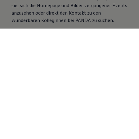
sie, sich die Homepage und Bilder vergangener Events
anzusehen oder direkt den Kontakt zu den
wunderbaren Kolleginnen bei PANDA zu suchen.
Du möchtest andere
ambitionierte Frauen
kennenlernen und mehr
über PANDA erfahren?
Dann entdecke jetzt das Women Leadership Network und
vernetze dich mit anderen Frauen.
Women Leadership Network