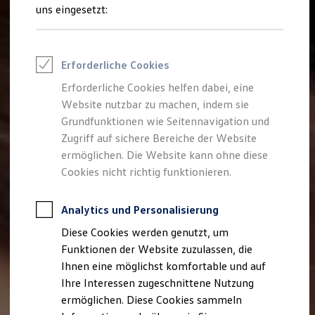
Talentpool für Fach- und Führungsexpertinnen
uns eingesetzt:
Arbeiten bei VW
Was uns ausmacht
Benefits & Work-Life-Balance
Weiterbildung & Karriereplanung
Erforderliche Cookies
Wir bei Volkswagen
Onboarding und Einarbeitung
Erforderliche Cookies helfen dabei, eine
Unternehmensbereiche
Website nutzbar zu machen, indem sie
Standorte
Verhaltensgrundsätze
Grundfunktionen wie Seitennavigation und
Karriere Magazin
Zugriff auf sichere Bereiche der Website
Talentpool
ermöglichen. Die Website kann ohne diese
Deine Bewerbung
Onlinebewerbung: So geht's
Cookies nicht richtig funktionieren.
Onlinetest
Interview & Assessment Center
Bewerbungstipps
Analytics und Personalisierung
Status deiner Bewerbung
Diese Cookies werden genutzt, um
Eine Absage - was nun?
Anreise zu Interview oder AC
Funktionen der Website zuzulassen, die
Kontakt und Hilfe
Ihnen eine möglichst komfortable und auf
Barrierefrei bewerben
Ihre Interessen zugeschnittene Nutzung
Triff unsere Recruiter
Events
ermöglichen. Diese Cookies sammeln