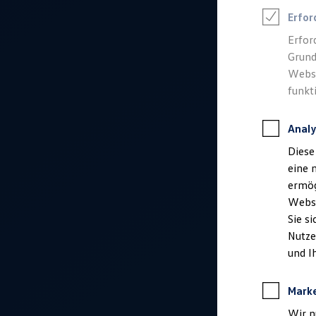
Talentpool für Fach- und Führungsexpertinnen
Erfor
Arbeiten bei VW
Was uns ausmacht
Erfor
Benefits & Work-Life-Balance
Grund
Weiterbildung & Karriereplanung
Wir bei Volkswagen
Websi
Onboarding und Einarbeitung
funkt
Unternehmensbereiche
Standorte
Verhaltensgrundsätze
Analy
Karriere Magazin
Talentpool
Diese
Deine Bewerbung
eine 
Onlinebewerbung: So geht's
Onlinetest
ermög
Interview & Assessment Center
Webse
Bewerbungstipps
Sie s
Status deiner Bewerbung
Eine Absage - was nun?
Nutze
Anreise zu Interview oder AC
und I
Kontakt und Hilfe
Barrierefrei bewerben
Triff unsere Recruiter
Mark
Events
Wir n