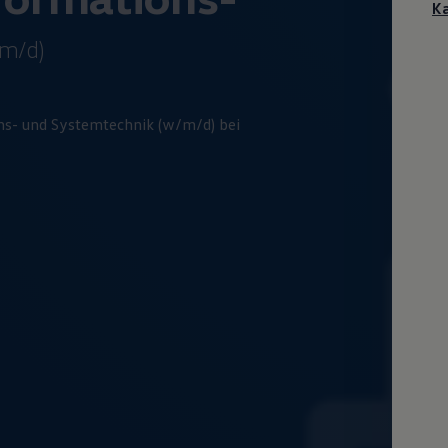
Ka
m/d)
ns- und
System­technik
(w/m/d) bei