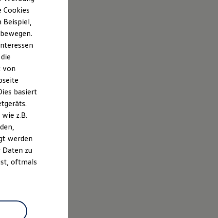
e Cookies
Beispiel,
e bewegen.
Interessen
 die
t von
bseite
ies basiert
etgeräts.
wie z.B.
den,
gt werden
r Daten zu
st, oftmals