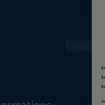
B
B
Be
nformations-
Hä