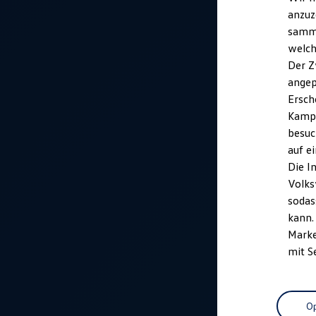
anzuz
samme
welch
Der Z
angep
Ersch
Kampa
besuc
auf e
Die I
Volks
sodas
kann.
Marke
mit S
Op