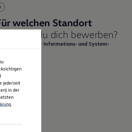
Für welchen Standort
öchtest du dich bewerben?
lektroniker/-in für Informations- und
System­
echnik
(w/m/d)
zu
ksichtigen
d
e jederzeit
en) in der
setzten
ärung
.