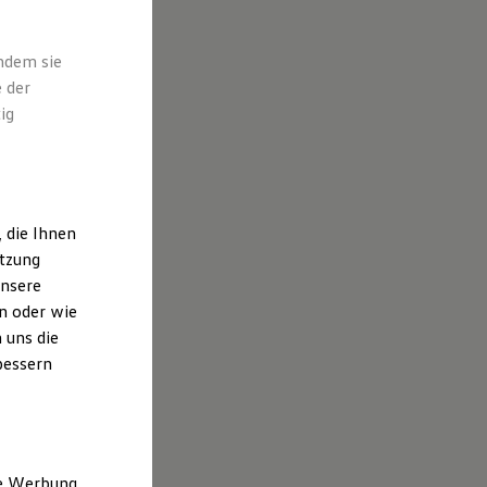
indem sie
 der
ig
 die Ihnen
utzung
unsere
n oder wie
 uns die
bessern
ne Werbung