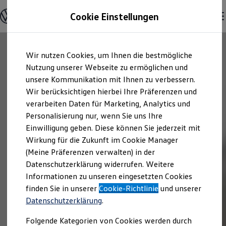
Offene Stellen entdecken
Cookie Einstellungen
Karriere
Einstiegsmöglichkeiten
Schüler
Ausbildung
Zum
Zum
Duales Studium
Wir nutzen Cookies, um Ihnen die bestmögliche
Hauptinhalt
Footer
Schülerpraktikum
springen
springen
Nutzung unserer Webseite zu ermöglichen und
Schüler Ferienjobs
Einstiegsqualifizierung
unsere Kommunikation mit Ihnen zu verbessern.
Studenten
Wir berücksichtigen hierbei Ihre Präferenzen und
Praktikum
verarbeiten Daten für Marketing, Analytics und
Abschlussarbeit
Master-Stipendium
Personalisierung nur, wenn Sie uns Ihre
Auslandspraktikum
Einwilligung geben. Diese können Sie jederzeit mit
Jobs in Semesterferien
Wirkung für die Zukunft im Cookie Manager
Werkstudentin / Werkstudent
Absolventen
(Meine Präferenzen verwalten) in der
StartUp Direct
Datenschutzerklärung widerrufen. Weitere
Doktorandenprogramm
Informationen zu unseren eingesetzten Cookies
Volontariat
Berufserfahrene
finden Sie in unserer
Cookie-Richtlinie
und unserer
Direkteinstieg
Datenschutzerklärung
.
Jobs in der Volkswagen Group
Karriere im Autohaus
Folgende Kategorien von Cookies werden durch
Jobs in Produktion und Logistik