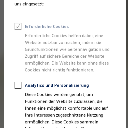
Talentpool für Fach- und Führungsexpertinnen
uns eingesetzt:
Arbeiten bei VW
Was uns ausmacht
Benefits & Work-Life-Balance
Weiterbildung & Karriereplanung
Erforderliche Cookies
Wir bei Volkswagen
Onboarding und Einarbeitung
Erforderliche Cookies helfen dabei, eine
Unternehmensbereiche
Website nutzbar zu machen, indem sie
Standorte
Verhaltensgrundsätze
Grundfunktionen wie Seitennavigation und
Karriere Magazin
Zugriff auf sichere Bereiche der Website
Talentpool
ermöglichen. Die Website kann ohne diese
Deine Bewerbung
Onlinebewerbung: So geht's
Cookies nicht richtig funktionieren.
Onlinetest
Interview & Assessment Center
Bewerbungstipps
Analytics und Personalisierung
Status deiner Bewerbung
Diese Cookies werden genutzt, um
Eine Absage - was nun?
Anreise zu Interview oder AC
Funktionen der Website zuzulassen, die
Kontakt und Hilfe
Ihnen eine möglichst komfortable und auf
Barrierefrei bewerben
Ihre Interessen zugeschnittene Nutzung
Triff unsere Recruiter
Events
ermöglichen. Diese Cookies sammeln