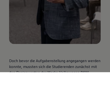
Doch bevor die Aufgabenstellung angegangen werden
konnte, mussten sich die Studierenden zunächst mit
den Designwerten der Marke
Volkswagen
PKW
auseinandersetzen, denn diese Werte sollten
schließlich in die Entwürfe integriert werden.
Im Anschluss der Zwischenpräsentation wurden die
innovativsten Modelle ausgewählt, die nicht nur
digital, sondern auch in Form eines Clay-Modells