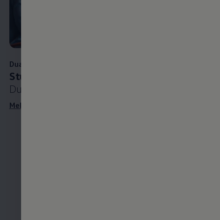
Duales Studium
Studium und Praxis
in einem
Dein
Durchgang
Wir
Mehr zum dualen Studium erfahren
bes
bei
Zu d