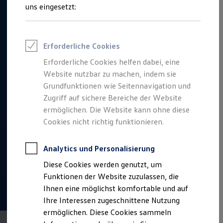
Talentpool für Fach- und Führungsexpertinnen
uns eingesetzt:
Arbeiten bei VW
Was uns ausmacht
Benefits & Work-Life-Balance
Weiterbildung & Karriereplanung
Erforderliche Cookies
Wir bei Volkswagen
Onboarding und Einarbeitung
Erforderliche Cookies helfen dabei, eine
Unternehmensbereiche
Website nutzbar zu machen, indem sie
Standorte
Verhaltensgrundsätze
Grundfunktionen wie Seitennavigation und
Karriere Magazin
Zugriff auf sichere Bereiche der Website
Talentpool
ermöglichen. Die Website kann ohne diese
Deine Bewerbung
Onlinebewerbung: So geht's
Cookies nicht richtig funktionieren.
Onlinetest
Interview & Assessment Center
Bewerbungstipps
Analytics und Personalisierung
Status deiner Bewerbung
Diese Cookies werden genutzt, um
Eine Absage - was nun?
Anreise zu Interview oder AC
Funktionen der Website zuzulassen, die
Kontakt und Hilfe
Ihnen eine möglichst komfortable und auf
Barrierefrei bewerben
Ihre Interessen zugeschnittene Nutzung
Triff unsere Recruiter
Events
ermöglichen. Diese Cookies sammeln