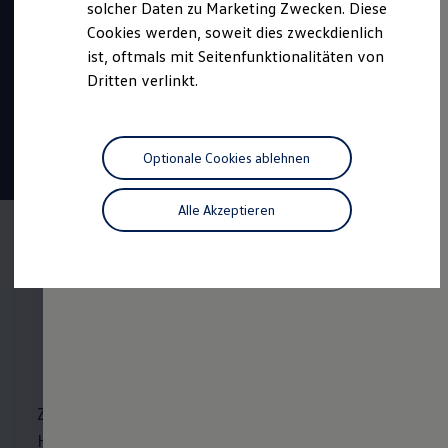
solcher Daten zu Marketing Zwecken. Diese
01.08.2026 bis 30.04.2027
Cookies werden, soweit dies zweckdienlich
Beginn:
August 2027
ist, oftmals mit Seitenfunktionalitäten von
Dritten verlinkt.
Dauer:
4 Jahre
1401,50 €
Vergütung
22 Tage
Urlaub
Optionale Cookies ablehnen
Tariflich geregelte
Übernahme
Alle Akzeptieren
Der duale
Studiengang im
Überblick
Zu den wichtigsten Trends in Industrie und
Handel gehören die zunehmende arbeitsteilige