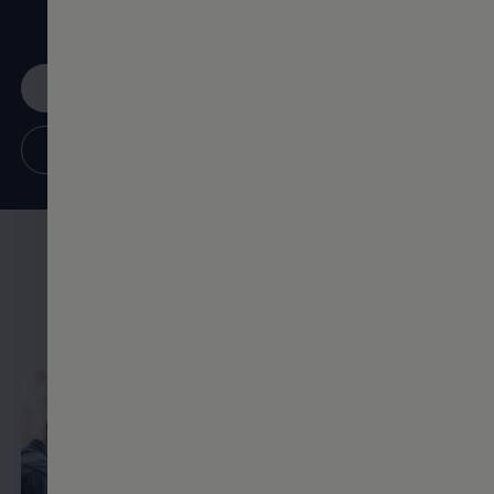
Ablauf des Bewerbungszeitraums (30.04.2027) zu
schließen.
Jetzt bewerben
Infos, Hilfe und Tipps
Das könnte dich
auch
interessieren