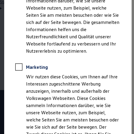
Informationen darüber, wie Sie unsere
Startseite
Einstiegsmöglichkeiten
Schüler
Duales Studium
Webseite nutzen, zum Beispiel, welche
Wirtschaftsingenieur Logistik
Seiten Sie am meisten besuchen oder wie Sie
sich auf der Seite bewegen. Die gesammelten
Informationen helfen uns die
Hinweis: Auf dieser Seite geht es im Detail um den
Nutzerfreundlichkeit und Qualität unserer
dualen Studiengang "Wirtschaftsingenieur Logistik".
Webseite fortlaufend zu verbessern und Ihr
Wenn du mehr zum dualen Studium im Allgemeinen
Nutzererlebnis zu optimieren.
erfahren möchtest, klicke bitte
hier
Marketing
Wir nutzen diese Cookies, um Ihnen auf Ihre
Interessen zugeschnittene Werbung
anzuzeigen, innerhalb und außerhalb der
Volkswagen Webseiten. Diese Cookies
sammeln Informationen darüber, wie Sie
unsere Webseite nutzen, zum Beispiel,
welche Seiten Sie am meisten besuchen oder
wie Sie sich auf der Seite bewegen. Der