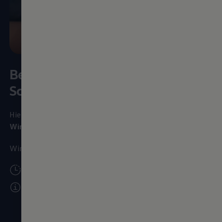
Bewirb dich hier in wenigen
Schritten online
Hier kannst du dich auf den dualen Studiengang
Wirtschaftsingenieur Logistik
bei
Volkswagen
bewerben.
Wir freuen uns auf dich und drücken dir die Daumen.
Die Onlinebewerbung
dauert ca. 10 bis 15 Minuten
Wir empfehlen dir, dich frühzeitig zu bewerben: Für
duale Studiengänge mit vielen Bewerbungen behalten
wir uns vor, die Bewerbungsmöglichkeit bereits vor