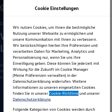
Offene Stellen entdecken
Cookie Einstellungen
Karriere
Deine Bewerbung:
Infos,
Einstiegsmöglichkeiten
Schüler
Hilfe und Tipps
Ausbildung
Duales Studium
Zum
Zum
Duales Studium
Wir nutzen Cookies, um Ihnen die bestmögliche
Wenn du dich für eine
Ausbildung
bei
Volkswagen
Hauptinhalt
Footer
Schülerpraktikum
Wirtschaftsingenieur
springen
springen
Nutzung unserer Webseite zu ermöglichen und
Schüler Ferienjobs
bewerben möchtest, findest du hier ein paar
Einstiegsqualifizierung
unsere Kommunikation mit Ihnen zu verbessern.
nützliche Informationen:
Studenten
Logistik
Wir berücksichtigen hierbei Ihre Präferenzen und
Praktikum
verarbeiten Daten für Marketing, Analytics und
Abschlussarbeit
Master-Stipendium
Personalisierung nur, wenn Sie uns Ihre
Auslandspraktikum
Einwilligung geben. Diese können Sie jederzeit mit
Jobs in Semesterferien
Starte zum Wintersemester 2027/2028 dein duales Studium
Wirkung für die Zukunft im Cookie Manager
Werkstudentin / Werkstudent
Wirtschaftsingenieur Logistik bei
Volkswagen
. Sichere dir deinen
Absolventen
(Meine Präferenzen verwalten) in der
dualen Studienplatz.
StartUp Direct
Datenschutzerklärung widerrufen. Weitere
Doktorandenprogramm
Informationen zu unseren eingesetzten Cookies
Volontariat
Berufserfahrene
finden Sie in unserer
Cookie-Richtlinie
und unserer
3
Minuten
Lesezeit
Direkteinstieg
Datenschutzerklärung
.
Jobs in der Volkswagen Group
Karriere im Autohaus
Folgende Kategorien von Cookies werden durch
Jobs in Produktion und Logistik