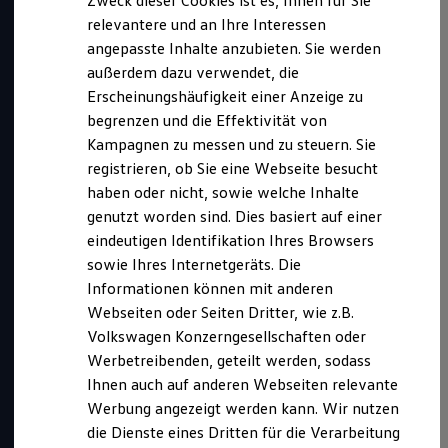
Zweck dieser Cookies ist es, Ihnen für Sie
relevantere und an Ihre Interessen
angepasste Inhalte anzubieten. Sie werden
außerdem dazu verwendet, die
Erscheinungshäufigkeit einer Anzeige zu
begrenzen und die Effektivität von
Kampagnen zu messen und zu steuern. Sie
registrieren, ob Sie eine Webseite besucht
haben oder nicht, sowie welche Inhalte
genutzt worden sind. Dies basiert auf einer
eindeutigen Identifikation Ihres Browsers
Kurz notiert
sowie Ihres Internetgeräts. Die
Informationen können mit anderen
Webseiten oder Seiten Dritter, wie z.B.
Dieses duale Studium bieten wir an in:
Volkswagen Konzerngesellschaften oder
Wolfsburg
Werbetreibenden, geteilt werden, sodass
Abschluss:
Bachelor of Science (B. Sc.)
Ihnen auch auf anderen Webseiten relevante
Benötigte Abiturnote:
mind. 2,7
Werbung angezeigt werden kann. Wir nutzen
die Dienste eines Dritten für die Verarbeitung
Bewerbungszeitraum: