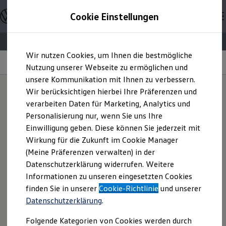
Offene Stellen entdecken
Cookie Einstellungen
Karriere
Einstiegsmöglichkeiten
Schüler
Ausbildung
Zum
Zum
Duales Studium
Wir nutzen Cookies, um Ihnen die bestmögliche
Hauptinhalt
Footer
Schülerpraktikum
Ausbildung
springen
springen
Nutzung unserer Webseite zu ermöglichen und
Schüler Ferienjobs
Einstiegsqualifizierung
unsere Kommunikation mit Ihnen zu verbessern.
Studenten
Wir berücksichtigen hierbei Ihre Präferenzen und
Praktikum
verarbeiten Daten für Marketing, Analytics und
Abschlussarbeit
Anlagen für deine
Master-Stipendium
Personalisierung nur, wenn Sie uns Ihre
Auslandspraktikum
Einwilligung geben. Diese können Sie jederzeit mit
Jobs in Semesterferien
Bewerbung
Wirkung für die Zukunft im Cookie Manager
Werkstudentin / Werkstudent
Absolventen
(Meine Präferenzen verwalten) in der
StartUp Direct
Datenschutzerklärung widerrufen. Weitere
Doktorandenprogramm
Wenn du dich bei uns für eine Ausbildung bewerben willst,
Informationen zu unseren eingesetzten Cookies
Volontariat
benötigen wir von dir verschiedene Unterlagen, die du bei
Berufserfahrene
finden Sie in unserer
Cookie-Richtlinie
und unserer
deiner Onlinebewerbung mit hochladen solltest. Welche
Direkteinstieg
Datenschutzerklärung
.
Jobs in der Volkswagen Group
notwendig und welche empfehlenswert sind, siehst du hier.
Karriere im Autohaus
Folgende Kategorien von Cookies werden durch
Jobs in Produktion und Logistik