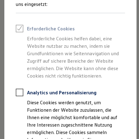
Motivationsschreiben
Talentpool für Fach- und Führungsexpertinnen
uns eingesetzt:
Arbeiten bei VW
Lebenslauf
Was uns ausmacht
Benefits & Work-Life-Balance
Letzten drei Zeugnisse einer allgemeinbildenden
Weiterbildung & Karriereplanung
Schule (z.B. Gymnasium)
Erforderliche Cookies
Wir bei Volkswagen
Onboarding und Einarbeitung
Falls vorhanden: Tätigkeitsnachweise (z. B. von
Erforderliche Cookies helfen dabei, eine
Unternehmensbereiche
einem Nebenjob, Schülerpraktikum, etc.)
Website nutzbar zu machen, indem sie
Standorte
Verhaltensgrundsätze
Grundfunktionen wie Seitennavigation und
Falls vorhanden: Aktuellstes Zeugnis einer
Karriere Magazin
Zugriff auf sichere Bereiche der Website
weiterführenden Schule (z.B. BBS)
Talentpool
ermöglichen. Die Website kann ohne diese
Deine Bewerbung
Falls vorhanden: Abiturzeugnis
Onlinebewerbung: So geht's
Cookies nicht richtig funktionieren.
Onlinetest
Interview & Assessment Center
Bewerbungstipps
Analytics und Personalisierung
Status deiner Bewerbung
Diese Cookies werden genutzt, um
Eine Absage - was nun?
Impressum
Kontakt
Cookie-Richtlinie
Anreise zu Interview oder AC
Funktionen der Website zuzulassen, die
Nutzungsbedingungen
Datenschutz
Kontakt und Hilfe
Ihnen eine möglichst komfortable und auf
Lizenzhinweise Dritter
Barrierefrei bewerben
Ihre Interessen zugeschnittene Nutzung
Triff unsere Recruiter
Events
ermöglichen. Diese Cookies sammeln