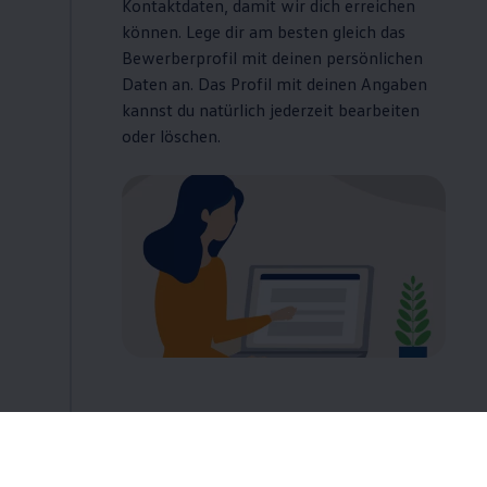
Kontaktdaten, damit wir dich erreichen
können. Lege dir am besten gleich das
Bewerberprofil mit deinen persönlichen
Daten an. Das Profil mit deinen Angaben
kannst du natürlich jederzeit bearbeiten
oder löschen.
2