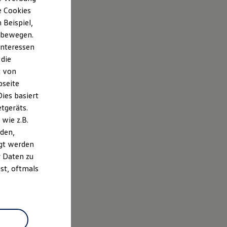
e Cookies
Beispiel,
e bewegen.
Interessen
 die
t von
bseite
ies basiert
etgeräts.
wie z.B.
den,
gt werden
r Daten zu
st, oftmals