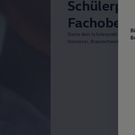
Schülerpr
Fachobers
B
Starte dein Schülerpraktikum o
B
Hannover, Braunschweig, Emden,