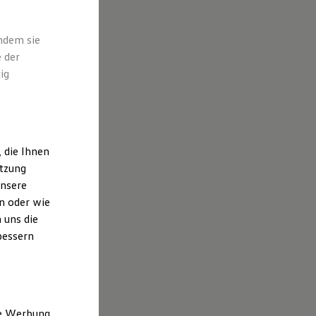
indem sie
 der
ig
 die Ihnen
utzung
unsere
n oder wie
 uns die
bessern
ne Werbung