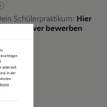
ein Schülerpraktikum:
Hier
für Hannover bewerben
zu
ksichtigen
d
e jederzeit
en) in der
setzten
ärung
.