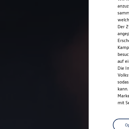
anzuz
samme
welch
Der Z
angep
Ersch
Kampa
besuc
auf e
Die I
Volks
sodas
kann.
Marke
mit S
Op