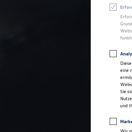
Talentpool für Fach- und Führungsexpertinnen
Erfor
Arbeiten bei VW
Was uns ausmacht
Erfor
Benefits & Work-Life-Balance
Grund
Weiterbildung & Karriereplanung
Wir bei Volkswagen
Websi
Onboarding und Einarbeitung
funkt
Unternehmensbereiche
Standorte
Verhaltensgrundsätze
Analy
Karriere Magazin
Talentpool
Diese
Deine Bewerbung
eine 
Onlinebewerbung: So geht's
Onlinetest
ermög
Interview & Assessment Center
Webse
Bewerbungstipps
Sie s
Status deiner Bewerbung
Eine Absage - was nun?
Nutze
Anreise zu Interview oder AC
und I
Kontakt und Hilfe
Barrierefrei bewerben
Triff unsere Recruiter
Mark
Events
Wir n