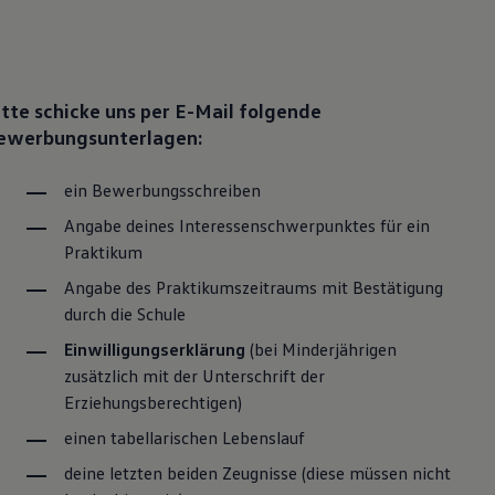
aktikum &
chulpraktikum
itte schicke uns per E-Mail folgende
der FOS-Praktikum bei VW an den Standorten Wolfsburg,
ewerbungsunterlagen:
 Kassel und Salzgitter
ein Bewerbungsschreiben
Angabe deines Interessenschwerpunktes für ein
Praktikum
Angabe des Praktikumszeitraums mit Bestätigung
durch die Schule
Einwilligungserklärung
(bei Minderjährigen
zusätzlich mit der Unterschrift der
Erziehungsberechtigen)
einen tabellarischen Lebenslauf
deine letzten beiden Zeugnisse (diese müssen nicht