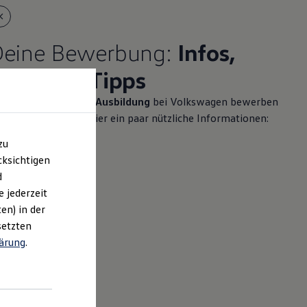
Deine Bewerbung:
Infos,
ilfe und Tipps
nn du dich für eine
Ausbildung
bei
Volkswagen
bewerben
chtest, findest du hier ein paar nützliche Informationen:
zu
ksichtigen
d
e jederzeit
en) in der
setzten
ärung
.