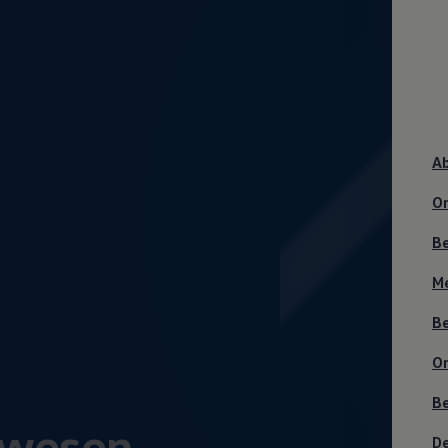
A
On
B
M
B
On
B
rwesen
De