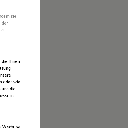
indem sie
 der
ig
 die Ihnen
utzung
unsere
n oder wie
 uns die
bessern
ne Werbung