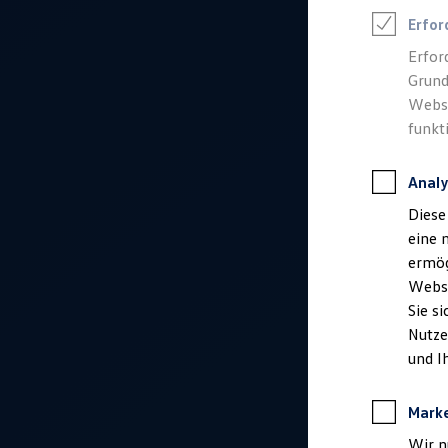
Talentpool für Fach- und Führungsexpertinnen
Erfor
Arbeiten bei VW
Was uns ausmacht
Erfor
Benefits & Work-Life-Balance
Grund
Weiterbildung & Karriereplanung
Wir bei Volkswagen
Websi
Onboarding und Einarbeitung
funkt
Unternehmensbereiche
Standorte
Verhaltensgrundsätze
Analy
Karriere Magazin
Talentpool
Diese
Deine Bewerbung
eine 
Onlinebewerbung: So geht's
Onlinetest
ermög
Interview & Assessment Center
Webse
Bewerbungstipps
Sie s
Status deiner Bewerbung
Eine Absage - was nun?
Nutze
Anreise zu Interview oder AC
und I
Kontakt und Hilfe
Barrierefrei bewerben
Triff unsere Recruiter
Mark
Events
Wir n