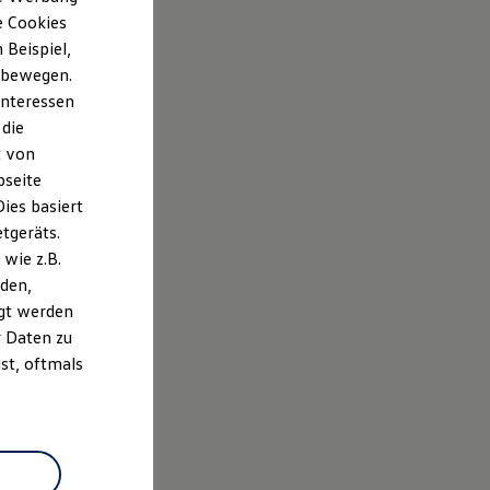
e Cookies
Beispiel,
e bewegen.
Interessen
 die
t von
bseite
ies basiert
etgeräts.
wie z.B.
den,
gt werden
r Daten zu
st, oftmals