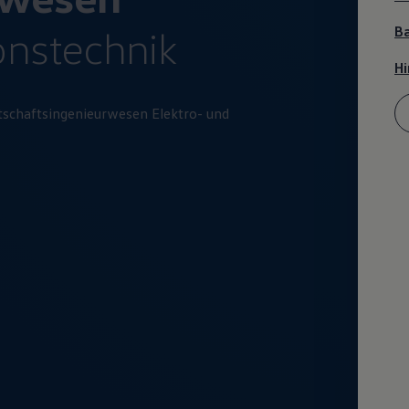
ns­technik
Ba
Hi
schaftsingenieurwesen Elektro- und