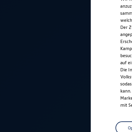
anzuz
samme
welch
Der Z
angep
Ersch
Kampa
besuc
auf e
Die I
Volks
sodas
kann.
Marke
mit S
Op