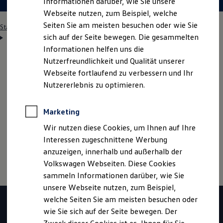
Informationen darüber, wie Sie unsere
Webseite nutzen, zum Beispiel, welche
Seiten Sie am meisten besuchen oder wie Sie
Startseite
Einstiegsmöglichkeiten
Schüler
Duales Studium
sich auf der Seite bewegen. Die gesammelten
Wirtschaftsingenieurwesen Elektro- und Informationstechnik
Informationen helfen uns die
Nutzerfreundlichkeit und Qualität unserer
Webseite fortlaufend zu verbessern und Ihr
Hinweis: Auf dieser Seite geht es im Detail um den
Nutzererlebnis zu optimieren.
dualen Studiengang "Wirtschaftsingenieurwesen
Elektro- und
Informations­technik
". Wenn du mehr
Marketing
zum dualen Studium im Allgemeinen erfahren
möchtest, klicke bitte
hier
Wir nutzen diese Cookies, um Ihnen auf Ihre
Interessen zugeschnittene Werbung
anzuzeigen, innerhalb und außerhalb der
Volkswagen Webseiten. Diese Cookies
sammeln Informationen darüber, wie Sie
unsere Webseite nutzen, zum Beispiel,
welche Seiten Sie am meisten besuchen oder
wie Sie sich auf der Seite bewegen. Der