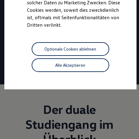
solcher Daten zu Marketing Zwecken. Diese
Benötigte Abiturnote:
mind. 2,7
Cookies werden, soweit dies zweckdienlich
ist, oftmals mit Seitenfunktionalitäten von
Bewerbungszeitraum:
Dritten verlinkt.
01.08.2026 bis 30.04.2027
Beginn:
August 2027
Dauer:
4,5 Jahre
Optionale Cookies ablehnen
1401,50 €
Vergütung
Alle Akzeptieren
22 Tage
Urlaub
Tariflich geregelte
Übernahme
Der duale
Studiengang im
Überblick