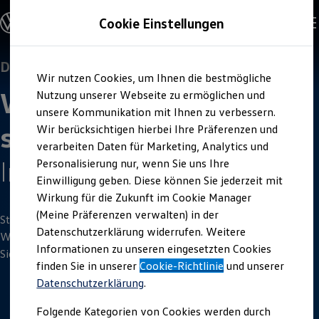
Offene Stellen entdecken
Cookie Einstellungen
Karriere
Einstiegsmöglichkeiten
Schüler
Ausbildung
Duales Studium
Zum
Zum
Duales Studium
Wir nutzen Cookies, um Ihnen die bestmögliche
Hauptinhalt
Footer
Schülerpraktikum
Wirtschaftsingenieurwe
springen
springen
Nutzung unserer Webseite zu ermöglichen und
Schüler Ferienjobs
Einstiegsqualifizierung
unsere Kommunikation mit Ihnen zu verbessern.
Studenten
sen
Elektro- und
Wir berücksichtigen hierbei Ihre Präferenzen und
Praktikum
verarbeiten Daten für Marketing, Analytics und
Abschlussarbeit
Master-Stipendium
Informations­technik
Personalisierung nur, wenn Sie uns Ihre
Auslandspraktikum
Einwilligung geben. Diese können Sie jederzeit mit
Jobs in Semesterferien
Wirkung für die Zukunft im Cookie Manager
Werkstudentin / Werkstudent
Absolventen
(Meine Präferenzen verwalten) in der
Starte zum Wintersemester 2027/2028 dein duales Studium
StartUp Direct
Datenschutzerklärung widerrufen. Weitere
Doktorandenprogramm
Wirtschaftsingenieurwesen Elektro- und
Informations­technik
.
Informationen zu unseren eingesetzten Cookies
Volontariat
Sichere dir deinen dualen Studienplatz.
Berufserfahrene
finden Sie in unserer
Cookie-Richtlinie
und unserer
Direkteinstieg
Datenschutzerklärung
.
Jobs in der Volkswagen Group
Karriere im Autohaus
3
Minuten
Lesezeit
Folgende Kategorien von Cookies werden durch
Jobs in Produktion und Logistik