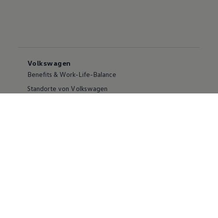
Volkswagen
Benefits & Work-Life-Balance
Standorte von Volkswagen
Was uns ausmacht
Wir bei Volkswagen
Onboarding und Einarbeitung
Webseite Volkswagen Group
Hinweisgebersystem
Einstiegsmöglichkeiten
Ausbildung
Duales Studium
Praktikum