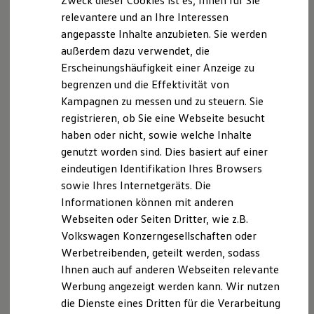
Zweck dieser Cookies ist es, Ihnen für Sie
Und wenn doch etwas schief läuft?
relevantere und an Ihre Interessen
Keine Panik! Sei es eine schlechte Internetverbindung, die
angepasste Inhalte anzubieten. Sie werden
Haustür klingelt oder du verhaspelst dich: kleine Pannen
außerdem dazu verwendet, die
sind völlig normal und können trotzdem souverän
Erscheinungshäufigkeit einer Anzeige zu
gemeistert werden.
begrenzen und die Effektivität von
Kampagnen zu messen und zu steuern. Sie
Wähle dich bei einer schlechten oder
registrieren, ob Sie eine Webseite besucht
abgebrochenen Internetverbindung erneut ein
haben oder nicht, sowie welche Inhalte
und informiere die Beteiligten über eine kurze
genutzt worden sind. Dies basiert auf einer
Nachricht oder einen Telefonanruf.
eindeutigen Identifikation Ihres Browsers
sowie Ihres Internetgeräts. Die
Sollte es zu Störungen duch Nebengeräusche
Informationen können mit anderen
kommen, entschuldige dich kurz und fahre ruhig
Webseiten oder Seiten Dritter, wie z.B.
fort.
Volkswagen Konzerngesellschaften oder
Werbetreibenden, geteilt werden, sodass
Ihnen auch auf anderen Webseiten relevante
Wir wünschen dir ganz viel Erfolg und Spaß bei deinem
Werbung angezeigt werden kann. Wir nutzen
Interview!
die Dienste eines Dritten für die Verarbeitung