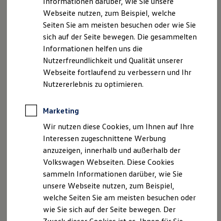
Informationen darüber, wie Sie unsere
Schalte während des gesamten Video-Interviews
Webseite nutzen, zum Beispiel, welche
deine Kamera ein.
Seiten Sie am meisten besuchen oder wie Sie
Versuche einen natürlichen Blickkontakt
sich auf der Seite bewegen. Die gesammelten
herzustellen, indem du auf deinen Bildschirm
Informationen helfen uns die
schaust. Vermeide es, direkt in die Kamera zu
Nutzerfreundlichkeit und Qualität unserer
blicken oder dein eigenes Kamerabild zu fixieren.
Webseite fortlaufend zu verbessern und Ihr
Nutzererlebnis zu optimieren.
Verwende möglichst ein Headset oder die
Kopfhörer deines Smartphones mit integriertem
Mikrofon.
Marketing
Wir nutzen diese Cookies, um Ihnen auf Ihre
Um unnötige Störgeräusche zu vermeiden,
Interessen zugeschnittene Werbung
solltest du dein Mikrofon stumm schalten, wenn
anzuzeigen, innerhalb und außerhalb der
dein Gesprächspartner spricht.
Volkswagen Webseiten. Diese Cookies
Häufig kommt es zu Verzögerungen bei der
sammeln Informationen darüber, wie Sie
Tonübertragung. Lass daher deine
unsere Webseite nutzen, zum Beispiel,
Gesprächspartner ausreden, damit
welche Seiten Sie am meisten besuchen oder
Gesprächsüberlagerungen vermieden werden.
wie Sie sich auf der Seite bewegen. Der