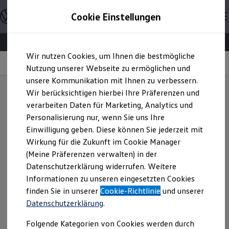
Offene Stellen entdecken
Cookie Einstellungen
Karriere
Einstiegsmöglichkeiten
Schüler
Ausbildung
Zum
Zum
Duales Studium
Wir nutzen Cookies, um Ihnen die bestmögliche
Hauptinhalt
Footer
Schülerpraktikum
Online-Vorstellungsgespräch
springen
springen
Nutzung unserer Webseite zu ermöglichen und
Schüler Ferienjobs
Einstiegsqualifizierung
unsere Kommunikation mit Ihnen zu verbessern.
Studenten
Wir berücksichtigen hierbei Ihre Präferenzen und
Praktikum
verarbeiten Daten für Marketing, Analytics und
Abschlussarbeit
Tipps
und Hinweise
Master-Stipendium
Personalisierung nur, wenn Sie uns Ihre
Auslandspraktikum
Einwilligung geben. Diese können Sie jederzeit mit
Jobs in Semesterferien
Wirkung für die Zukunft im Cookie Manager
Werkstudentin / Werkstudent
Vorbereitung
Absolventen
(Meine Präferenzen verwalten) in der
StartUp Direct
Datenschutzerklärung widerrufen. Weitere
Mache dich vor Beginn deines Interviews mit der
Doktorandenprogramm
Informationen zu unseren eingesetzten Cookies
Volontariat
Applikation vertraut und teste, ob diese auf
Berufserfahrene
finden Sie in unserer
Cookie-Richtlinie
und unserer
deinem Computer, Tablet oder Smartphone
Direkteinstieg
Datenschutzerklärung
.
funktioniert.
Jobs in der Volkswagen Group
Karriere im Autohaus
Stellen deine Kamera auf Augenhöhe ein, um eine
Folgende Kategorien von Cookies werden durch
Jobs in Produktion und Logistik