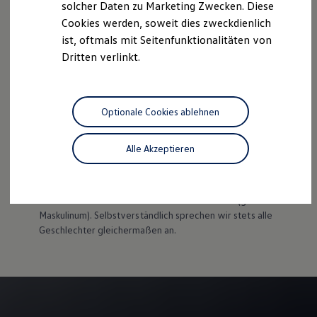
Wir freuen uns darauf, dich kennenzulernen :-)
solcher Daten zu Marketing Zwecken. Diese
Cookies werden, soweit dies zweckdienlich
ist, oftmals mit Seitenfunktionalitäten von
Dritten verlinkt.
Impressum
Kontakt
Cookie-Richtlinie
Nutzungsbedingungen
Datenschutz
Lizenzhinweise Dritter
Optionale Cookies ablehnen
Alle Akzeptieren
Disclaimer von Volkswagen AG
Zur besseren Lesbarkeit verwenden wir auf unserer
Karrierewebseite die männliche Schreibweise (generisches
Maskulinum). Selbstverständlich sprechen wir stets alle
Geschlechter gleichermaßen an.