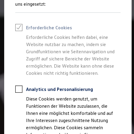
Talentpool für Fach- und Führungsexpertinnen
uns eingesetzt:
Arbeiten bei VW
Was uns ausmacht
Benefits & Work-Life-Balance
Weiterbildung & Karriereplanung
Erforderliche Cookies
Wir bei Volkswagen
Onboarding und Einarbeitung
Erforderliche Cookies helfen dabei, eine
Unternehmensbereiche
Website nutzbar zu machen, indem sie
Standorte
Verhaltensgrundsätze
Grundfunktionen wie Seitennavigation und
Karriere Magazin
Zugriff auf sichere Bereiche der Website
Talentpool
ermöglichen. Die Website kann ohne diese
Deine Bewerbung
Onlinebewerbung: So geht's
Cookies nicht richtig funktionieren.
Onlinetest
Interview & Assessment Center
Bewerbungstipps
Analytics und Personalisierung
Status deiner Bewerbung
Diese Cookies werden genutzt, um
Eine Absage - was nun?
Anreise zu Interview oder AC
Funktionen der Website zuzulassen, die
Kontakt und Hilfe
Ihnen eine möglichst komfortable und auf
Barrierefrei bewerben
Ihre Interessen zugeschnittene Nutzung
Triff unsere Recruiter
Events
ermöglichen. Diese Cookies sammeln