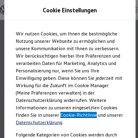
Offene Stellen entdecken
Cookie Einstellungen
Karriere
Einstiegsmöglichkeiten
Schüler
Ausbildung
Zum
Zum
Duales Studium
Wir nutzen Cookies, um Ihnen die bestmögliche
Hauptinhalt
Footer
Schülerpraktikum
springen
springen
Nutzung unserer Webseite zu ermöglichen und
Schüler Ferienjobs
Einstiegsqualifizierung
unsere Kommunikation mit Ihnen zu verbessern.
Studenten
Wir berücksichtigen hierbei Ihre Präferenzen und
Praktikum
verarbeiten Daten für Marketing, Analytics und
Abschlussarbeit
Master-Stipendium
Personalisierung nur, wenn Sie uns Ihre
Auslandspraktikum
Einwilligung geben. Diese können Sie jederzeit mit
Jobs in Semesterferien
Wirkung für die Zukunft im Cookie Manager
Werkstudentin / Werkstudent
Absolventen
(Meine Präferenzen verwalten) in der
StartUp Direct
Datenschutzerklärung widerrufen. Weitere
Doktorandenprogramm
Informationen zu unseren eingesetzten Cookies
Volontariat
Berufserfahrene
finden Sie in unserer
Cookie-Richtlinie
und unserer
Direkteinstieg
Datenschutzerklärung
.
Jobs in der Volkswagen Group
Karriere im Autohaus
Folgende Kategorien von Cookies werden durch
Jobs in Produktion und Logistik