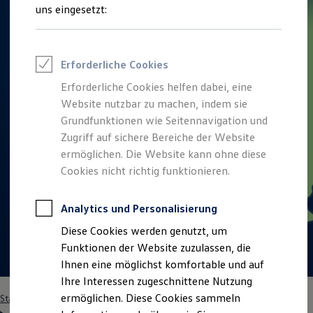
Talentpool für Fach- und Führungsexpertinnen
uns eingesetzt:
Arbeiten bei VW
Was uns ausmacht
Benefits & Work-Life-Balance
Weiterbildung & Karriereplanung
Erforderliche Cookies
Wir bei Volkswagen
Onboarding und Einarbeitung
Erforderliche Cookies helfen dabei, eine
Unternehmensbereiche
Website nutzbar zu machen, indem sie
Standorte
Verhaltensgrundsätze
Grundfunktionen wie Seitennavigation und
Karriere Magazin
Zugriff auf sichere Bereiche der Website
Talentpool
ermöglichen. Die Website kann ohne diese
Deine Bewerbung
Onlinebewerbung: So geht's
Cookies nicht richtig funktionieren.
Onlinetest
Interview & Assessment Center
Bewerbungstipps
Analytics und Personalisierung
Status deiner Bewerbung
Diese Cookies werden genutzt, um
Eine Absage - was nun?
Anreise zu Interview oder AC
Funktionen der Website zuzulassen, die
Kontakt und Hilfe
Ihnen eine möglichst komfortable und auf
Barrierefrei bewerben
Ihre Interessen zugeschnittene Nutzung
Triff unsere Recruiter
Events
ermöglichen. Diese Cookies sammeln
Startseite
Einstiegsmöglichkeiten
Studenten
Auslandspraktikum
Spanien (SEAT)