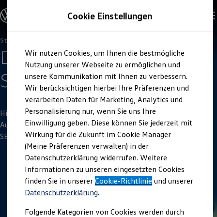
Offene Stellen entdecken
Cookie Einstellungen
Karriere
Einstiegsmöglichkeiten
Schüler
Ausbildung
Studenten (w/m/d)
Zum
Zum
Duales Studium
Dein Auslandspraktikum in
Wir nutzen Cookies, um Ihnen die bestmögliche
Hauptinhalt
Footer
Schülerpraktikum
springen
springen
Nutzung unserer Webseite zu ermöglichen und
Schüler Ferienjobs
Spanien
bei SEAT
Einstiegsqualifizierung
unsere Kommunikation mit Ihnen zu verbessern.
Studenten
Wir berücksichtigen hierbei Ihre Präferenzen und
Praktikum
verarbeiten Daten für Marketing, Analytics und
Abschlussarbeit
Master-Stipendium
Personalisierung nur, wenn Sie uns Ihre
Hier findest du alle wichtigen Informationen zu
Auslandspraktikum
Einwilligung geben. Diese können Sie jederzeit mit
Auslandspraktika, die von unserer
Volkswagen
Group Marke
Jobs in Semesterferien
Wirkung für die Zukunft im Cookie Manager
Werkstudentin / Werkstudent
SEAT in Spanien angeboten und durchgeführt werden.
Absolventen
(Meine Präferenzen verwalten) in der
StartUp Direct
Datenschutzerklärung widerrufen. Weitere
Doktorandenprogramm
Informationen zu unseren eingesetzten Cookies
Volontariat
Berufserfahrene
finden Sie in unserer
Cookie-Richtlinie
und unserer
Direkteinstieg
Datenschutzerklärung
.
Jobs in der Volkswagen Group
Karriere im Autohaus
Folgende Kategorien von Cookies werden durch
Jobs in Produktion und Logistik