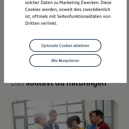
solcher Daten zu Marketing Zwecken. Diese
Ganzjährig
Cookies werden, soweit dies zweckdienlich
ist, oftmals mit Seitenfunktionalitäten von
Vergütung und Benefits
Dritten verlinkt.
Circa 550 Euro brutto pro Monat; Unterstützung bei
der Suche einer Unterkunft; Mittagessen im
Unternehmen
Optionale Cookies ablehnen
Monatliche Ausgaben
Rund 500 Euro pro Monat
Alle Akzeptieren
Das
solltest du mitbringen