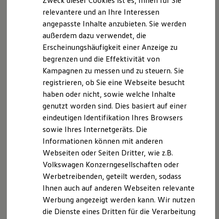
Zweck dieser Cookies ist es, Ihnen für Sie
relevantere und an Ihre Interessen
angepasste Inhalte anzubieten. Sie werden
außerdem dazu verwendet, die
Erscheinungshäufigkeit einer Anzeige zu
begrenzen und die Effektivität von
Kampagnen zu messen und zu steuern. Sie
registrieren, ob Sie eine Webseite besucht
haben oder nicht, sowie welche Inhalte
Angebotene Bereiche
genutzt worden sind. Dies basiert auf einer
Forschung und Entwicklung, Produktion und Logistik,
eindeutigen Identifikation Ihres Browsers
Marketing und Vertrieb, Organisation und Systeme,
sowie Ihres Internetgeräts. Die
Presse und Kommunikation, Beschaffung,
Informationen können mit anderen
Qualitätssicherung, Personal, Controlling, Finanzen
Webseiten oder Seiten Dritter, wie z.B.
und Investor Relations, Recht
Volkswagen Konzerngesellschaften oder
Werbetreibenden, geteilt werden, sodass
Dauer der Praktika
Ihnen auch auf anderen Webseiten relevante
Sechs bis zwölf Monate
Werbung angezeigt werden kann. Wir nutzen
die Dienste eines Dritten für die Verarbeitung
Start der Praktika