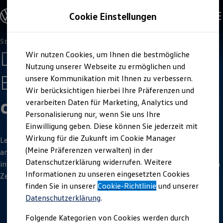
Offene Stellen entdecken
Cookie Einstellungen
Karriere
Einstiegsmöglichkeiten
Schüler
Ausbildung
Studenten (w/m/d)
Zum
Zum
Duales Studium
Dein Auslandspraktikum in
Wir nutzen Cookies, um Ihnen die bestmögliche
Hauptinhalt
Footer
Schülerpraktikum
springen
springen
Nutzung unserer Webseite zu ermöglichen und
Schüler Ferienjobs
Brasilien bei
Volkswagen
Einstiegsqualifizierung
unsere Kommunikation mit Ihnen zu verbessern.
Studenten
Wir berücksichtigen hierbei Ihre Präferenzen und
Praktikum
do Brasil Ltda.
verarbeiten Daten für Marketing, Analytics und
Abschlussarbeit
Master-Stipendium
Personalisierung nur, wenn Sie uns Ihre
Auslandspraktikum
Einwilligung geben. Diese können Sie jederzeit mit
Jobs in Semesterferien
Wirkung für die Zukunft im Cookie Manager
Werkstudentin / Werkstudent
Leider werden am Standort Brasilien aktuell keine Praktika
Absolventen
(Meine Präferenzen verwalten) in der
angeboten. Du kannst dich hier aber über alle Details
StartUp Direct
Datenschutzerklärung widerrufen. Weitere
informieren, wenn ein Praktikum in Brasilien zu einem späteren
Doktorandenprogramm
Informationen zu unseren eingesetzten Cookies
Volontariat
Zeitpunkt interessant für dich sein sollte.
Berufserfahrene
finden Sie in unserer
Cookie-Richtlinie
und unserer
Direkteinstieg
Datenschutzerklärung
.
Jobs in der Volkswagen Group
Karriere im Autohaus
Folgende Kategorien von Cookies werden durch
Jobs in Produktion und Logistik