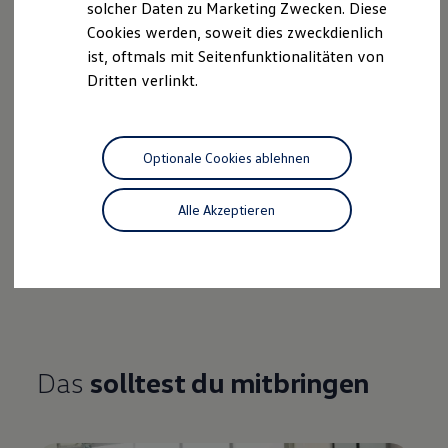
solcher Daten zu Marketing Zwecken. Diese
Drei bis sechs Monate bzw. sechs bis zwölf Monate
Cookies werden, soweit dies zweckdienlich
ist, oftmals mit Seitenfunktionalitäten von
Start der Praktika
Dritten verlinkt.
Ganzjährig
Vergütung und Benefits
Circa 2000 BRL brutto pro Monat; Unterstützung bei
Optionale Cookies ablehnen
der Suche einer Unterkunft; Mittagessen im
Unternehmen; Transport zum Unternehmen
Alle Akzeptieren
Monatliche Ausgaben
Rund 1.300 BRL pro Monat
Das
solltest du mitbringen