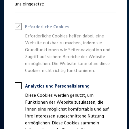
Talentpool für Fach- und Führungsexpertinnen
uns eingesetzt:
Arbeiten bei VW
Was uns ausmacht
Benefits & Work-Life-Balance
Weiterbildung & Karriereplanung
Erforderliche Cookies
Wir bei Volkswagen
Onboarding und Einarbeitung
Erforderliche Cookies helfen dabei, eine
Unternehmensbereiche
Website nutzbar zu machen, indem sie
Standorte
Verhaltensgrundsätze
Grundfunktionen wie Seitennavigation und
Karriere Magazin
Zugriff auf sichere Bereiche der Website
Talentpool
ermöglichen. Die Website kann ohne diese
Deine Bewerbung
Onlinebewerbung: So geht's
Cookies nicht richtig funktionieren.
Onlinetest
Interview & Assessment Center
Bewerbungstipps
Analytics und Personalisierung
Status deiner Bewerbung
Diese Cookies werden genutzt, um
Eine Absage - was nun?
Anreise zu Interview oder AC
Funktionen der Website zuzulassen, die
Kontakt und Hilfe
Ihnen eine möglichst komfortable und auf
Barrierefrei bewerben
Ihre Interessen zugeschnittene Nutzung
Triff unsere Recruiter
Events
ermöglichen. Diese Cookies sammeln