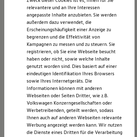
Zweck dieser Cookies ist es, Ihnen für Sie
relevantere und an Ihre Interessen
angepasste Inhalte anzubieten. Sie werden
außerdem dazu verwendet, die
Erscheinungshäufigkeit einer Anzeige zu
begrenzen und die Effektivität von
Kampagnen zu messen und zu steuern. Sie
registrieren, ob Sie eine Webseite besucht
haben oder nicht, sowie welche Inhalte
genutzt worden sind. Dies basiert auf einer
eindeutigen Identifikation Ihres Browsers
sowie Ihres Internetgeräts. Die
Angebotene Bereiche
Informationen können mit anderen
Forschung und Entwicklung, Produktion und Logistik,
Webseiten oder Seiten Dritter, wie z.B.
Marketing und Vertrieb, Organisation und Systeme,
Volkswagen Konzerngesellschaften oder
Presse und Kommunikation, Beschaffung,
Werbetreibenden, geteilt werden, sodass
Qualitätssicherung, Personal, Controlling, Finanzen,
Ihnen auch auf anderen Webseiten relevante
Investor Relations, Recht
Werbung angezeigt werden kann. Wir nutzen
die Dienste eines Dritten für die Verarbeitung
Dauer der Praktika