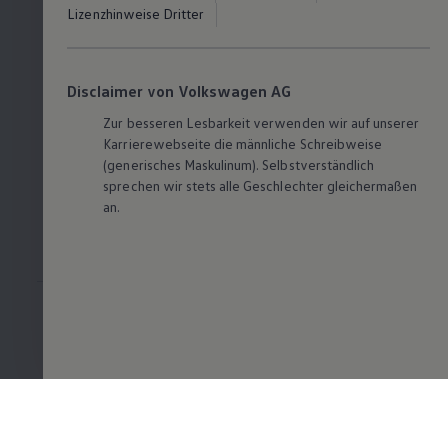
Lizenzhinweise Dritter
Disclaimer von Volkswagen AG
Zur besseren Lesbarkeit verwenden wir auf unserer
Karrierewebseite die männliche Schreibweise
(generisches Maskulinum). Selbstverständlich
sprechen wir stets alle Geschlechter gleichermaßen
an.
Volkswagen
Benefits & Work-Life-Balance
Standorte von Volkswagen
Was uns ausmacht
Wir bei Volkswagen