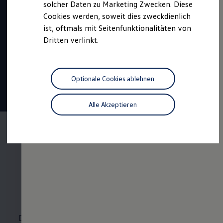
solcher Daten zu Marketing Zwecken. Diese
Bewerbungszeitraum:
Cookies werden, soweit dies zweckdienlich
01.08.2026 bis 30.04.2027
ist, oftmals mit Seitenfunktionalitäten von
Beginn:
August 2027
Dritten verlinkt.
Dauer:
3 oder 4 Jahre
1401,50 €
Vergütung
Optionale Cookies ablehnen
22 Tage
Urlaub
Tariflich geregelte
Übernahme
Alle Akzeptieren
Der duale
Studiengang im
Überblick
Das Studium der Fachrichtung