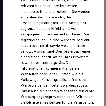
Zweck dieser Cookies ist es, Ihnen für Sie
relevantere und an Ihre Interessen
angepasste Inhalte anzubieten. Sie werden
außerdem dazu verwendet, die
Erscheinungshäufigkeit einer Anzeige zu
begrenzen und die Effektivität von
Kampagnen zu messen und zu steuern. Sie
registrieren, ob Sie eine Webseite besucht
haben oder nicht, sowie welche Inhalte
genutzt worden sind. Dies basiert auf einer
eindeutigen Identifikation Ihres Browsers
Kurz notiert
sowie Ihres Internetgeräts. Die
Informationen können mit anderen
Webseiten oder Seiten Dritter, wie z.B.
Dieses duale Studium bieten wir an in:
Volkswagen Konzerngesellschaften oder
Wolfsburg
Werbetreibenden, geteilt werden, sodass
Kassel
Ihnen auch auf anderen Webseiten relevante
Abschluss:
Bachelor (+ in Wolfsburg: IHK-Abschluss)
Werbung angezeigt werden kann. Wir nutzen
Benötigte Abiturnote:
mind. 2,7
die Dienste eines Dritten für die Verarbeitung