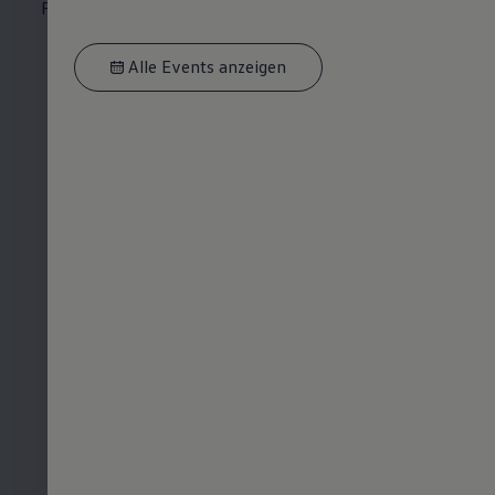
Fassung
Alle Events anzeigen
Anforderungen
Diese Voraussetzungen
solltest du für den dualen
Studiengang
Wirtschaftsingenieurwesen
Maschinenbau erfüllen:
Abiturnote von mindestens
2,7
Studiennahe Leistungskurse
mit mindestens guten Noten
Englisch: Sprachniveau B1
gute Mathematikkenntnisse