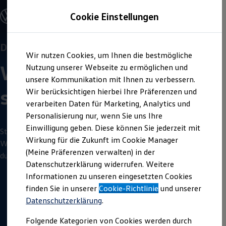
Offene Stellen entdecken
Cookie Einstellungen
Karriere
Lerne uns persönlich kennen
Einstiegsmöglichkeiten
Schüler
Karriere-Events für Schülerinnen und
Ausbildung
Duales Studium
Zum
Zum
Duales Studium
Schüler
(w/m/d)
Wir nutzen Cookies, um Ihnen die bestmögliche
Hauptinhalt
Footer
Schülerpraktikum
Wirtschaftsingenieurwe
springen
springen
Nutzung unserer Webseite zu ermöglichen und
Schüler Ferienjobs
Einstiegsqualifizierung
unsere Kommunikation mit Ihnen zu verbessern.
Studenten
sen
Maschinenbau
Wir berücksichtigen hierbei Ihre Präferenzen und
Praktikum
verarbeiten Daten für Marketing, Analytics und
Abschlussarbeit
Master-Stipendium
Personalisierung nur, wenn Sie uns Ihre
Auslandspraktikum
Einwilligung geben. Diese können Sie jederzeit mit
Jobs in Semesterferien
Starte zum Wintersemester 2027/2028 dein duales Studium
Wirkung für die Zukunft im Cookie Manager
Werkstudentin / Werkstudent
Wirtschaftsingenieurwesen Maschinenbau. Sichere dir deinen
Absolventen
(Meine Präferenzen verwalten) in der
dualen Studienplatz.
StartUp Direct
Datenschutzerklärung widerrufen. Weitere
Doktorandenprogramm
Informationen zu unseren eingesetzten Cookies
Volontariat
Berufserfahrene
finden Sie in unserer
Cookie-Richtlinie
und unserer
3
Minuten
Lesezeit
Direkteinstieg
Datenschutzerklärung
.
Jobs in der Volkswagen Group
Karriere im Autohaus
Folgende Kategorien von Cookies werden durch
Jobs in Produktion und Logistik