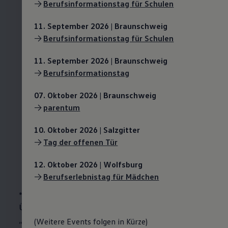
->
Berufsinformationstag für Schulen
In
Wolfsburg
beendest du dein duales
11. September 2026 | Braunschweig
Studium Wirtschaftsingenieurwesen
->
Berufsinformationstag für Schulen
Maschinenbau inkl. IHK-Berufsausbildung
zur/zum Mechatroniker/in (w/m/d) nach
11. September 2026 | Braunschweig
vier Jahren
mit einer Bachelorthesis und
->
Berufsinformationstag
erhältst bei erfolgreichem Abschluss den
Bachelor of Engineering (B. Eng.)
.
07. Oktober 2026 | Braunschweig
In
Kassel
beendest dein duales Studium
->
parentum
nach
drei Jahren
mit einer Bachelorthesis
und erhältst bei erfolgreichem Abschluss
10. Oktober 2026 | Salzgitter
den
Bachelor of Science (B. Sc.)
.
->
Tag der offenen Tür
Anschließend
besteht die Absicht, dich bei
12. Oktober 2026 | Wolfsburg
Volkswagen
zu übernehmen.*
->
Berufserlebnistag für Mädchen
* Abschlussnote derzeit mindestens 2,5; die weiteren
Übernahmeregelungen richten sich nach dem
„Ausbildungstarifvertrag“ in seiner jeweils geltenden
(Weitere Events folgen in Kürze)