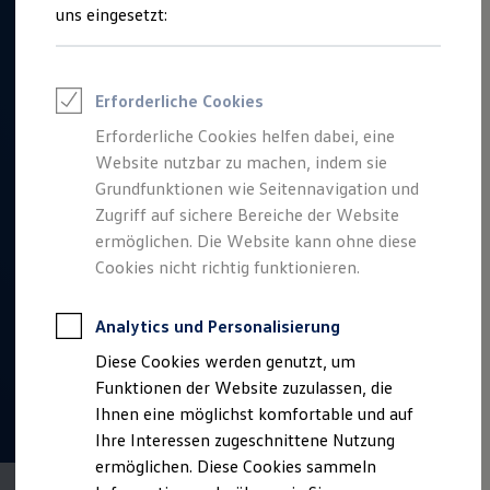
Talentpool für Fach- und Führungsexpertinnen
uns eingesetzt:
Arbeiten bei VW
Was uns ausmacht
Benefits & Work-Life-Balance
Weiterbildung & Karriereplanung
Erforderliche Cookies
Wir bei Volkswagen
Onboarding und Einarbeitung
Erforderliche Cookies helfen dabei, eine
Unternehmensbereiche
Website nutzbar zu machen, indem sie
Standorte
Verhaltensgrundsätze
Grundfunktionen wie Seitennavigation und
Karriere Magazin
Zugriff auf sichere Bereiche der Website
Talentpool
ermöglichen. Die Website kann ohne diese
Deine Bewerbung
Onlinebewerbung: So geht's
Cookies nicht richtig funktionieren.
Onlinetest
Interview & Assessment Center
Bewerbungstipps
Analytics und Personalisierung
Status deiner Bewerbung
Diese Cookies werden genutzt, um
Eine Absage - was nun?
Anreise zu Interview oder AC
Funktionen der Website zuzulassen, die
Kontakt und Hilfe
Ihnen eine möglichst komfortable und auf
Barrierefrei bewerben
Ihre Interessen zugeschnittene Nutzung
Triff unsere Recruiter
Events
ermöglichen. Diese Cookies sammeln