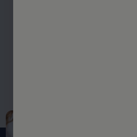
Interesse an technischen
Zeichnungen sowie
modernen Technologien
Begeisterung für Wirtschaft,
Technik und die Themen
Auto und Mobilität
Noch kein Schulabschluss?
Bewerben