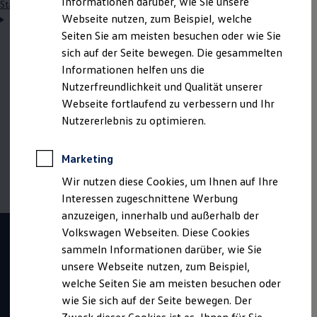
Informationen darüber, wie Sie unsere
Startseite
Einstiegsmöglichkeiten
Schüler
Duales Studium
Webseite nutzen, zum Beispiel, welche
Wirtschaftsingenieurwesen Maschinenbau
Seiten Sie am meisten besuchen oder wie Sie
sich auf der Seite bewegen. Die gesammelten
Informationen helfen uns die
Hinweis: Auf dieser Seite geht es im Detail um den
Nutzerfreundlichkeit und Qualität unserer
dualen Studiengang
Wirtschaftsingenieurwesen
Webseite fortlaufend zu verbessern und Ihr
Maschinenbau
. Wenn du mehr zum dualen Studium
Nutzererlebnis zu optimieren.
im Allgemeinen erfahren möchtest, klicke bitte
hier
Marketing
Wir nutzen diese Cookies, um Ihnen auf Ihre
Interessen zugeschnittene Werbung
anzuzeigen, innerhalb und außerhalb der
Volkswagen Webseiten. Diese Cookies
sammeln Informationen darüber, wie Sie
unsere Webseite nutzen, zum Beispiel,
welche Seiten Sie am meisten besuchen oder
wie Sie sich auf der Seite bewegen. Der