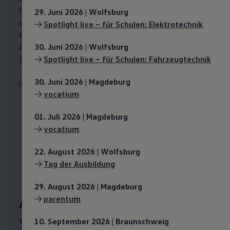
Optimierung von Fahrzeugkomponenten und -
29. Juni 2026 | Wolfsburg
systemen und verknüpfst dabei Technologien mit
->
Spotlight live – für Schulen: Elektrotechnik
betriebswirtschaftlichen Konzepten. Deine
30. Juni 2026 | Wolfsburg
Praxiseinsätze absolvierst du am
Volkswagen
->
Spotlight live – für Schulen: Fahrzeugtechnik
Standort in Kassel.
30. Juni 2026 | Magdeburg
(Änderungen vorbehalten)
->
vocatium
01. Juli 2026 | Magdeburg
->
vocatium
22. August 2026 | Wolfsburg
->
Tag der Ausbildung
29. August 2026 | Magdeburg
->
parentum
Abschluss & Übernahme
Welchen Bachelorabschluss bekomme ich?
10. September 2026 | Braunschweig