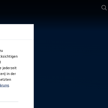
zu
ksichtigen
d
e jederzeit
en) in der
setzten
ärung
.