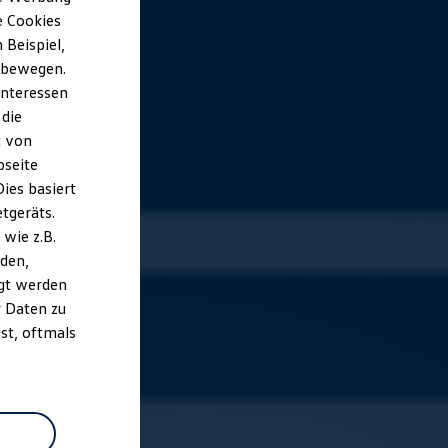
e Cookies
Beispiel,
e bewegen.
Interessen
 die
t von
bseite
ies basiert
etgeräts.
wie z.B.
den,
gt werden
r Daten zu
st, oftmals