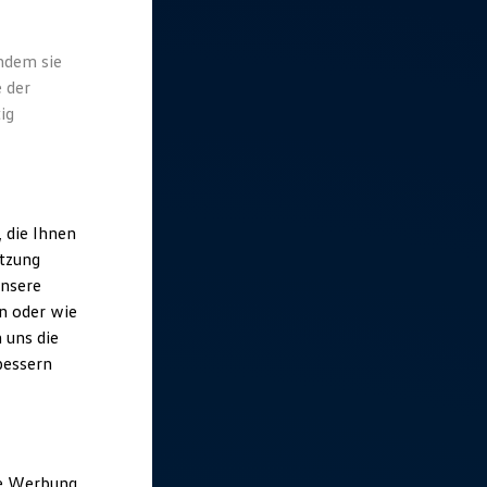
indem sie
 der
ig
 die Ihnen
utzung
unsere
n oder wie
 uns die
bessern
ne Werbung