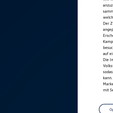
anzuz
samme
welch
Der Z
angep
Ersch
Kampa
besuc
auf e
Die I
Volks
sodas
kann.
Marke
mit S
Op