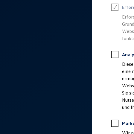
Talentpool für Fach- und Führungsexpertinnen
Erfor
Arbeiten bei VW
Was uns ausmacht
Erfor
Benefits & Work-Life-Balance
Grund
Weiterbildung & Karriereplanung
Wir bei Volkswagen
Websi
Onboarding und Einarbeitung
funkt
Unternehmensbereiche
Standorte
Verhaltensgrundsätze
Analy
Karriere Magazin
Talentpool
Diese
Deine Bewerbung
eine 
Onlinebewerbung: So geht's
Onlinetest
ermög
Interview & Assessment Center
Webse
Bewerbungstipps
Sie s
Status deiner Bewerbung
Eine Absage - was nun?
Nutze
Anreise zu Interview oder AC
und I
Kontakt und Hilfe
Barrierefrei bewerben
Triff unsere Recruiter
Mark
Events
Wir n