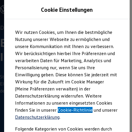
Offene Stellen entdecken
Cookie Einstellungen
Karriere
Für welchen Standort
Einstiegsmöglichkeiten
Schüler
möchtest du dich bewerben?
Ausbildung
Duales Studium
Zum
Zum
Duales Studium
Duales Studium |
Elektro- und
Informations­
Wir nutzen Cookies, um Ihnen die bestmögliche
Hauptinhalt
Footer
Schülerpraktikum
Elektro- und
springen
springen
technik
Nutzung unserer Webseite zu ermöglichen und
Schüler Ferienjobs
Einstiegsqualifizierung
unsere Kommunikation mit Ihnen zu verbessern.
Studenten
Informations­technik
Wir berücksichtigen hierbei Ihre Präferenzen und
Praktikum
verarbeiten Daten für Marketing, Analytics und
Abschlussarbeit
Master-Stipendium
Personalisierung nur, wenn Sie uns Ihre
Auslandspraktikum
Einwilligung geben. Diese können Sie jederzeit mit
Jobs in Semesterferien
Starte zum Wintersemester 2027/2028 dein duales Studium
Wirkung für die Zukunft im Cookie Manager
Werkstudentin / Werkstudent
Elektro- und
Informations­technik
bei
Volkswagen
: Sichere dir
Absolventen
(Meine Präferenzen verwalten) in der
deinen dualen Studienplatz.
StartUp Direct
Datenschutzerklärung widerrufen. Weitere
Doktorandenprogramm
Informationen zu unseren eingesetzten Cookies
Volontariat
Berufserfahrene
finden Sie in unserer
Cookie-Richtlinie
und unserer
2
Minuten
Lesezeit
Direkteinstieg
Datenschutzerklärung
.
Jobs in der Volkswagen Group
Karriere im Autohaus
Folgende Kategorien von Cookies werden durch
Jobs in Produktion und Logistik