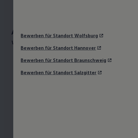
Abschluss & Übernahme
Bewerben für Standort Wolfsburg
Welchen Bachelorabschluss bekomme ich?
Bewerben für Standort Hannover
In
Wolfsburg
beendest dein duales
Bewerben für Standort Braunschweig
Studium Elektro- und
Informations­technik
inkl. IHK-Berufsausbildung zur/zum
Bewerben für Standort Salzgitter
Mechatroniker/in (w/m/d) nach
4,5 Jahren
mit einer Bachelorthesis und erhältst bei
erfolgreichem Abschluss den
Bachelor of
Engineering (B. Eng.)
.
In
Hannover, Braunschweig
und
Salzgitter
beendest du nach
4 Jahren
dein
duales Studium Elektro- und
Informations­
technik
mit einer Bachelorthesis und