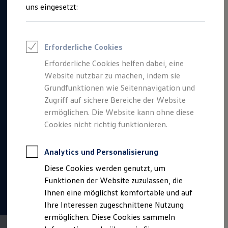
Talentpool für Fach- und Führungsexpertinnen
uns eingesetzt:
Arbeiten bei VW
Was uns ausmacht
Benefits & Work-Life-Balance
Weiterbildung & Karriereplanung
Erforderliche Cookies
Wir bei Volkswagen
Onboarding und Einarbeitung
Erforderliche Cookies helfen dabei, eine
Unternehmensbereiche
Website nutzbar zu machen, indem sie
Standorte
Verhaltensgrundsätze
Grundfunktionen wie Seitennavigation und
Karriere Magazin
Zugriff auf sichere Bereiche der Website
Talentpool
ermöglichen. Die Website kann ohne diese
Deine Bewerbung
Onlinebewerbung: So geht's
Cookies nicht richtig funktionieren.
Onlinetest
Interview & Assessment Center
Bewerbungstipps
Analytics und Personalisierung
Status deiner Bewerbung
Diese Cookies werden genutzt, um
Eine Absage - was nun?
Anreise zu Interview oder AC
Funktionen der Website zuzulassen, die
Kontakt und Hilfe
Ihnen eine möglichst komfortable und auf
Barrierefrei bewerben
Ihre Interessen zugeschnittene Nutzung
Triff unsere Recruiter
Events
ermöglichen. Diese Cookies sammeln