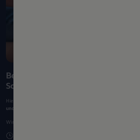
Bewirb dich hier in wenigen
Schritten online
Hier kannst du dich auf den dualen Studiengang
Elektro-
und
Informations­technik
bei
Volkswagen
bewerben.
Wir freuen uns auf dich und drücken dir die Daumen.
Die Onlinebewerbung
dauert ca. 10 bis 15 Minuten