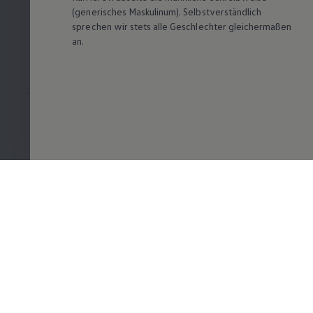
(generisches Maskulinum). Selbstverständlich
sprechen wir stets alle Geschlechter gleichermaßen
an.
Volkswagen
Benefits & Work-Life-Balance
Standorte von Volkswagen
Was uns ausmacht
Wir bei Volkswagen
Onboarding und Einarbeitung
Webseite Volkswagen Group
Hinweisgebersystem
Einstiegsmöglichkeiten
Ausbildung
Duales Studium