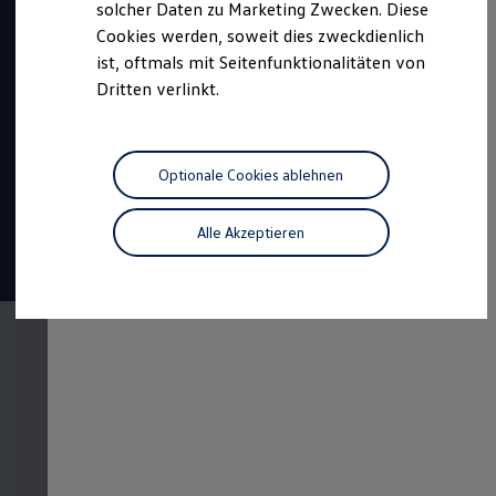
solcher Daten zu Marketing Zwecken. Diese
Benötigte Abiturnote:
mind. 2,7
Cookies werden, soweit dies zweckdienlich
ist, oftmals mit Seitenfunktionalitäten von
Bewerbungszeitraum:
Dritten verlinkt.
01.08.2026 bis 30.04.2027
Beginn:
August 2027
Dauer:
3,5 oder 4,5 Jahre
Optionale Cookies ablehnen
1401,50 €
Vergütung
Alle Akzeptieren
22 Tage
Urlaub
Tariflich geregelte
Übernahme
Der duale
Studiengang im
Überblick