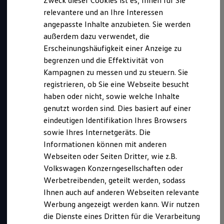
Zweck dieser Cookies ist es, Ihnen für Sie
relevantere und an Ihre Interessen
angepasste Inhalte anzubieten. Sie werden
außerdem dazu verwendet, die
Erscheinungshäufigkeit einer Anzeige zu
begrenzen und die Effektivität von
Kampagnen zu messen und zu steuern. Sie
registrieren, ob Sie eine Webseite besucht
haben oder nicht, sowie welche Inhalte
genutzt worden sind. Dies basiert auf einer
eindeutigen Identifikation Ihres Browsers
Kurz notiert
sowie Ihres Internetgeräts. Die
Informationen können mit anderen
Webseiten oder Seiten Dritter, wie z.B.
Dieses duale Studium bieten wir an in:
Volkswagen Konzerngesellschaften oder
Wolfsburg
Werbetreibenden, geteilt werden, sodass
Hannover
Ihnen auch auf anderen Webseiten relevante
Braunschweig
Werbung angezeigt werden kann. Wir nutzen
Salzgitter
die Dienste eines Dritten für die Verarbeitung
Abschluss:
Bachelor of Engineering (B. Eng.)