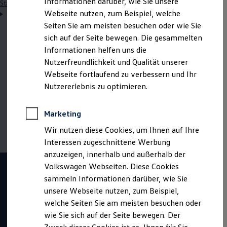
Informationen darüber, wie Sie unsere
Startseite
Einstiegsmöglichkeiten
Schüler
Duales Studium
Webseite nutzen, zum Beispiel, welche
Elektro- und Informationstechnik
Seiten Sie am meisten besuchen oder wie Sie
sich auf der Seite bewegen. Die gesammelten
Informationen helfen uns die
Hinweis: Auf dieser Seite geht es im Detail um den
Nutzerfreundlichkeit und Qualität unserer
dualen Studiengang "Elektro- und
Informations­
Webseite fortlaufend zu verbessern und Ihr
technik
". Wenn du mehr zum dualen Studium im
Nutzererlebnis zu optimieren.
Allgemeinen erfahren möchtest, klicke bitte
hier
Marketing
Wir nutzen diese Cookies, um Ihnen auf Ihre
Interessen zugeschnittene Werbung
anzuzeigen, innerhalb und außerhalb der
Volkswagen Webseiten. Diese Cookies
sammeln Informationen darüber, wie Sie
unsere Webseite nutzen, zum Beispiel,
welche Seiten Sie am meisten besuchen oder
wie Sie sich auf der Seite bewegen. Der