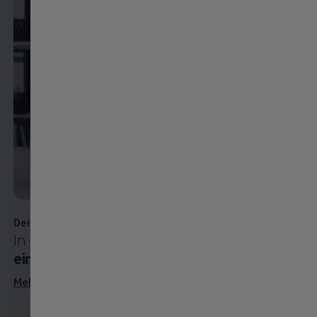
Dein
Wir
bes
bei
Zu d
Deine Bewerbung
In wenigen Minuten erledigt:
So
einfach geht die Onlinebewerbung
Mehr zur Onlinebewerbung erfahren