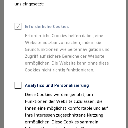
wir im Bewerbungsprozess verwenden.
Talentpool für Fach- und Führungsexpertinnen
uns eingesetzt:
Arbeiten bei VW
Was uns ausmacht
Automatisierte E-Mails
wie z. B. Eingangsbestätigungen,
Benefits & Work-Life-Balance
Statusinformationen oder systemseitige
Weiterbildung & Karriereplanung
Erforderliche Cookies
Benachrichtigungen versenden wir ausschließlich von der
Wir bei Volkswagen
Onboarding und Einarbeitung
Adresse "no-reply@career.volkswagen-group.com"
Erforderliche Cookies helfen dabei, eine
Unternehmensbereiche
Website nutzbar zu machen, indem sie
Standorte
Persönliche Kommunikation
, zum Beispiel Einladungen zu
Verhaltensgrundsätze
Grundfunktionen wie Seitennavigation und
Interviews oder Rückfragen aus den Fachbereichen, erfolgt
Karriere Magazin
Zugriff auf sichere Bereiche der Website
Talentpool
über E-Mail-Adressen nach folgendem Muster:
ermöglichen. Die Website kann ohne diese
Deine Bewerbung
"vorname.nachname@volkswagen.de"
Onlinebewerbung: So geht's
Cookies nicht richtig funktionieren.
Onlinetest
Interview & Assessment Center
Bewerbungstipps
Analytics und Personalisierung
Status deiner Bewerbung
Diese Cookies werden genutzt, um
Eine Absage - was nun?
Impressum
Kontakt
Cookie-Richtlinie
Anreise zu Interview oder AC
Funktionen der Website zuzulassen, die
Nutzungsbedingungen
Datenschutz
Kontakt und Hilfe
Ihnen eine möglichst komfortable und auf
Lizenzhinweise Dritter
Barrierefrei bewerben
Ihre Interessen zugeschnittene Nutzung
Triff unsere Recruiter
Events
ermöglichen. Diese Cookies sammeln