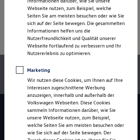
Informationen darüber, wie Sie unsere
Startseite
Einstiegsmöglichkeiten
Schüler
Ausbildung
Disclaimer von Volkswagen AG
Webseite nutzen, zum Beispiel, welche
Mediengestalter/in Digital und Print (w/m/d)
Zur besseren Lesbarkeit verwenden wir auf unserer
Seiten Sie am meisten besuchen oder wie Sie
Karrierewebseite die männliche Schreibweise (generisches
sich auf der Seite bewegen. Die gesammelten
Maskulinum). Selbstverständlich sprechen wir stets alle
Informationen helfen uns die
Hinweis: Auf dieser Seite geht es im Detail um den
Geschlechter gleichermaßen an.
Nutzerfreundlichkeit und Qualität unserer
Ausbildungsberuf Mediengestalter/in Digital und Print
Webseite fortlaufend zu verbessern und Ihr
(w/m/d). Wenn du mehr zur Ausbildung bei
Nutzererlebnis zu optimieren.
Volkswagen
erfahren möchtest, klicke bitte
hier
Marketing
Wir nutzen diese Cookies, um Ihnen auf Ihre
Interessen zugeschnittene Werbung
anzuzeigen, innerhalb und außerhalb der
Volkswagen Webseiten. Diese Cookies
sammeln Informationen darüber, wie Sie
unsere Webseite nutzen, zum Beispiel,
welche Seiten Sie am meisten besuchen oder
wie Sie sich auf der Seite bewegen. Der