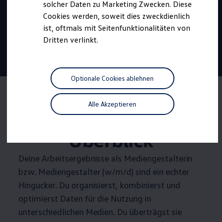
Beginn:
September 2027
solcher Daten zu Marketing Zwecken. Diese
Cookies werden, soweit dies zweckdienlich
Dauer:
3 Jahre
ist, oftmals mit Seitenfunktionalitäten von
Vergütung
ab 1.327 €
Dritten verlinkt.
30 Tage
Urlaub
Tariflich geregelte
Übernahme
Optionale Cookies ablehnen
Alle Akzeptieren
Die Ausbildung im
Überblick
Deine Arbeitsergebnisse als Mediengestalterin
bzw. Mediengestalter
(w/m/d)
sind ein echter
Hingucker. Du organisierst, kombinierst und
optimierst Daten für die Nutzung in
unterschiedlichen Medien. Du überträgst sie