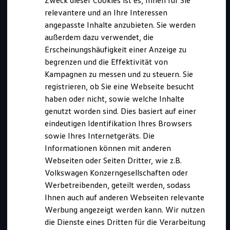
Zweck dieser Cookies ist es, Ihnen für Sie
relevantere und an Ihre Interessen
angepasste Inhalte anzubieten. Sie werden
außerdem dazu verwendet, die
Erscheinungshäufigkeit einer Anzeige zu
begrenzen und die Effektivität von
Kampagnen zu messen und zu steuern. Sie
registrieren, ob Sie eine Webseite besucht
haben oder nicht, sowie welche Inhalte
genutzt worden sind. Dies basiert auf einer
(w/m/d)
Mediengestalter/in Digital und Print
eindeutigen Identifikation Ihres Browsers
sowie Ihres Internetgeräts. Die
Kurz notiert
Informationen können mit anderen
Webseiten oder Seiten Dritter, wie z.B.
Volkswagen Konzerngesellschaften oder
Diese Ausbildung bieten wir an in:
Werbetreibenden, geteilt werden, sodass
Wolfsburg
Ihnen auch auf anderen Webseiten relevante
Bewerbungszeitraum:
Werbung angezeigt werden kann. Wir nutzen
01.08.2026 bis 30.04.2027
die Dienste eines Dritten für die Verarbeitung