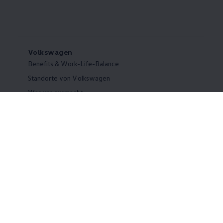
Volkswagen
Benefits & Work-Life-Balance
Standorte von Volkswagen
Was uns ausmacht
Wir bei Volkswagen
Onboarding und Einarbeitung
Webseite Volkswagen Group
Hinweisgebersystem
Einstiegsmöglichkeiten
Ausbildung
Duales Studium
Praktikum
Abschlussarbeit