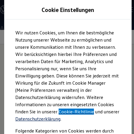
Offene Stellen entdecken
Cookie Einstellungen
Karriere
Einstiegsmöglichkeiten
Schüler
Ausbildung
Ausbildung
Zum
Zum
Duales Studium
Wir nutzen Cookies, um Ihnen die bestmögliche
Hauptinhalt
Footer
Schülerpraktikum
Gut zu wissen
Mediengestalter/in
springen
springen
Nutzung unserer Webseite zu ermöglichen und
Schüler Ferienjobs
Einstiegsqualifizierung
unsere Kommunikation mit Ihnen zu verbessern.
Studenten
Digital und Print
Wir berücksichtigen hierbei Ihre Präferenzen und
Praktikum
(w/m/d)
verarbeiten Daten für Marketing, Analytics und
Abschlussarbeit
Hinweis zu E-Mail-
Master-Stipendium
Personalisierung nur, wenn Sie uns Ihre
Auslandspraktikum
Einwilligung geben. Diese können Sie jederzeit mit
Jobs in Semesterferien
Starte deine Ausbildung 2027 als Mediengestalter/in Digital und
Absendern im
Wirkung für die Zukunft im Cookie Manager
Werkstudentin / Werkstudent
Print (w/m/d) bei
Volkswagen
. Sichere dir deinen
Absolventen
(Meine Präferenzen verwalten) in der
Ausbildungsplatz.
Bewerbungsprozess
StartUp Direct
Datenschutzerklärung widerrufen. Weitere
Doktorandenprogramm
Informationen zu unseren eingesetzten Cookies
Volontariat
Berufserfahrene
finden Sie in unserer
Cookie-Richtlinie
und unserer
Damit du unsere E-Mails eindeutig erkennen kannst und dich
3
Minuten
Lesezeit
Direkteinstieg
Datenschutzerklärung
.
Jobs in der Volkswagen Group
auch damit vor möglichen Phishing-Versuchen schützt,
Karriere im Autohaus
informieren wir dich hier über die Absenderadressen, die
Folgende Kategorien von Cookies werden durch
Jobs in Produktion und Logistik