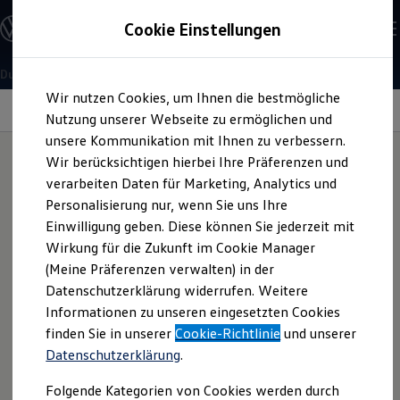
Offene Stellen entdecken
Cookie Einstellungen
Karriere
Einstiegsmöglichkeiten
Schüler
Ausbildung
Duales Studium
Zum
Zum
Duales Studium
Mechatronik
Wir nutzen Cookies, um Ihnen die bestmögliche
Hauptinhalt
Footer
Schülerpraktikum
springen
springen
Information
Nutzung unserer Webseite zu ermöglichen und
Schüler Ferienjobs
Einstiegsqualifizierung
unsere Kommunikation mit Ihnen zu verbessern.
Studenten
Wir berücksichtigen hierbei Ihre Präferenzen und
Starte zum Wintersemester 2027/2028 dein duales Studium
Praktikum
verarbeiten Daten für Marketing, Analytics und
Abschlussarbeit
Mechatronik bei
Volkswagen
. Sichere dir deinen dualen
Ablauf der Bewerbung:
Master-Stipendium
Personalisierung nur, wenn Sie uns Ihre
Studienplatz.
Auslandspraktikum
Einwilligung geben. Diese können Sie jederzeit mit
Jobs in Semesterferien
So einfach bewirbst du
Wirkung für die Zukunft im Cookie Manager
Werkstudentin / Werkstudent
Absolventen
(Meine Präferenzen verwalten) in der
3
Minuten
Lesezeit
dich für eine Ausbildung
StartUp Direct
Datenschutzerklärung widerrufen. Weitere
Doktorandenprogramm
Informationen zu unseren eingesetzten Cookies
Volontariat
oder das duales Studium
Berufserfahrene
finden Sie in unserer
Cookie-Richtlinie
und unserer
Direkteinstieg
Datenschutzerklärung
.
Jobs in der Volkswagen Group
Karriere im Autohaus
Deine Bewerbung für eine Ausbildung oder das duale
Folgende Kategorien von Cookies werden durch
Jobs in Produktion und Logistik