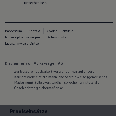
unterbreiten.
Alle Informationen rund um die Inhalte des Studiums,
den Ablauf und über die Hochschule Hannover
erhältst du auf der folgenden Webseite:
->
Hochschule Hannover
Impressum
Kontakt
Cookie-Richtlinie
Wichtiger Hinweis:
Möchtest du dich bewerben,
Nutzungsbedingungen
Datenschutz
nutze bitte den "Bewerben" Link auf unserer Seite
Lizenzhinweise Dritter
weiter unten.
Disclaimer von Volkswagen AG
Zur besseren Lesbarkeit verwenden wir auf unserer
Karrierewebseite die männliche Schreibweise (generisches
Maskulinum). Selbstverständlich sprechen wir stets alle
Geschlechter gleichermaßen an.
Praxiseinsätze