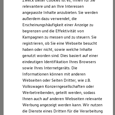
Zweck dieser Cookies ist es, Ihnen für Sie
relevantere und an Ihre Interessen
angepasste Inhalte anzubieten. Sie werden
außerdem dazu verwendet, die
Erscheinungshäufigkeit einer Anzeige zu
begrenzen und die Effektivität von
Kampagnen zu messen und zu steuern. Sie
Kurz notiert
registrieren, ob Sie eine Webseite besucht
haben oder nicht, sowie welche Inhalte
Im zweiten Schritt lädst du Zeugnisse und deinen Lebenslauf
genutzt worden sind. Dies basiert auf einer
hoch. Auch dein optionales Motivationsschreiben (auch
eindeutigen Identifikation Ihres Browsers
Dieses duale Studium bieten wir an in:
Anschreiben genannt) fügst du hier hinzu. Auf deiner
sowie Ihres Internetgeräts. Die
Braunschweig
Profilseite kannst du deine Dokumente übrigens auch
Informationen können mit anderen
nachträglich jederzeit ergänzen oder durch neuere
Abschluss:
Bachelor of Engineering (B. Eng.)
Webseiten oder Seiten Dritter, wie z.B.
Versionen ersetzen. Praktisch: Die neuen Dokumente
Benötigte Abiturnote:
mind. 2,7
Volkswagen Konzerngesellschaften oder
werden automatisch für all deine Bewerbungen
Werbetreibenden, geteilt werden, sodass
Bewerbungszeitraum:
übernommen.
Ihnen auch auf anderen Webseiten relevante
01.08.2026 bis 30.04.2027
Werbung angezeigt werden kann. Wir nutzen
Übersicht: diese Anlagen solltest du mitschicken
Beginn:
August 2027
die Dienste eines Dritten für die Verarbeitung