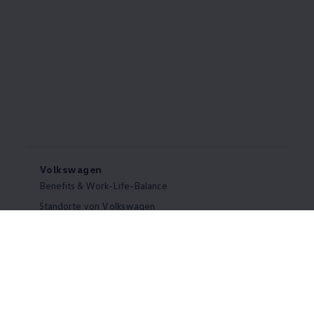
Volkswagen
Benefits & Work-Life-Balance
Standorte von Volkswagen
Was uns ausmacht
Wir bei Volkswagen
Onboarding und Einarbeitung
Webseite Volkswagen Group
Hinweisgebersystem