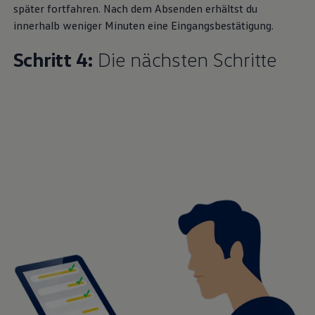
später fortfahren. Nach dem Absenden erhältst du
innerhalb weniger Minuten eine Eingangsbestätigung.
Der Studiengang vermittelt deshalb ein
interdisziplinäres, systematisches Arbeiten, das
Schritt 4:
Die nächsten Schritte
die Grenzen der klassischen Ingenieursdisziplinen
Elektrotechnik, Maschinenbau und Informatik/
Informations­technik
überschreitet. Dabei lernst
du, Projekte im mechatronischen Bereich zu
bearbeiten, zu koordinieren oder zu leiten. Und
qualifizierst dich in einem innovativen Gebiet
auch für zukünftige Führungsaufgaben in der
Industrie.
Ausbildungsinhalte
Was dich während deines dualen Studiums