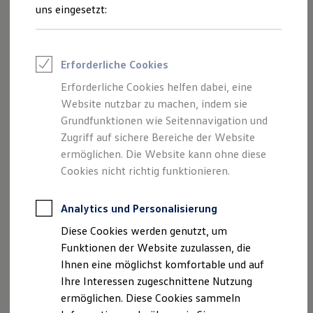
Studium bei
Volkswagen
ist in wenigen Schritten erledigt.
Talentpool für Fach- und Führungsexpertinnen
uns eingesetzt:
Arbeiten bei VW
Welche das sind, erfährst du hier:
Was uns ausmacht
Benefits & Work-Life-Balance
Weiterbildung & Karriereplanung
Erforderliche Cookies
Wir bei Volkswagen
Schritt 1:
Gib deinen Daten ein
Onboarding und Einarbeitung
Erforderliche Cookies helfen dabei, eine
Unternehmensbereiche
Profil
Website nutzbar zu machen, indem sie
Standorte
Verhaltensgrundsätze
Grundfunktionen wie Seitennavigation und
Karriere Magazin
Zugriff auf sichere Bereiche der Website
Talentpool
ermöglichen. Die Website kann ohne diese
Deine Bewerbung
Onlinebewerbung: So geht's
Cookies nicht richtig funktionieren.
Onlinetest
Interview & Assessment Center
Bewerbungstipps
Analytics und Personalisierung
Status deiner Bewerbung
Diese Cookies werden genutzt, um
Eine Absage - was nun?
Anreise zu Interview oder AC
Funktionen der Website zuzulassen, die
Kontakt und Hilfe
Ihnen eine möglichst komfortable und auf
Startseite
Einstiegsmöglichkeiten
Schüler
Duales Studium
Barrierefrei bewerben
Mechatronik
Ihre Interessen zugeschnittene Nutzung
Triff unsere Recruiter
Events
ermöglichen. Diese Cookies sammeln