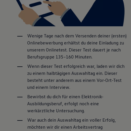
Mechatronik bei
Volkswagen
erwartet, erfährst
du hier. Bitte beachte, dass sich kurzfristig
Änderungen im Ablauf ergeben können.
Wenige Tage nach dem Versenden deiner (ersten)
Onlinebewerbung erhältst du deine Einladung zu
unserem Onlinetest. Dieser Test dauert je nach
Berufsgruppe 135–160 Minuten.
Wenn dieser Test erfolgreich war, laden wir dich
zu einem halbtägigen Auswahltag ein. Dieser
besteht unter anderem aus einem Vor-Ort-Test
Studium & Hochschule
und einem Interview.
Wo studiere ich Mechatronik?
Bewirbst du dich für einen Elektronik-
Ausbildungsberuf, erfolgt noch eine
Du absolvierst dein Bachelorstudiengang Mechatronik
werkärztliche Untersuchung.
an der
Hochschule Hannover
.
War auch dein Auswahltag ein voller Erfolg,
Welche Schwerpunkte hat das Studium?
möchten wir dir einen Arbeitsvertrag