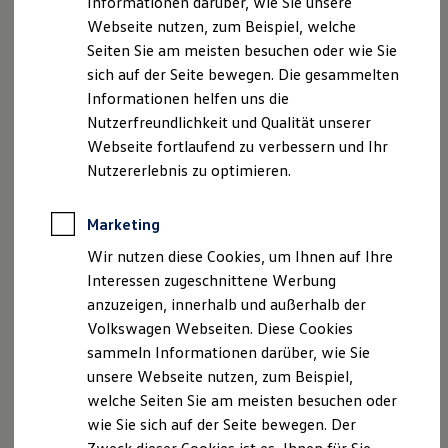
Informationen darüber, wie Sie unsere
Für eine Bewerbung benötigst du ein Bewerberprofil
. In
Webseite nutzen, zum Beispiel, welche
Hinweis: Auf dieser Seite geht es im Detail um den
diesem gibst du zunächst deine Kontaktdaten an, damit wir
Seiten Sie am meisten besuchen oder wie Sie
dualen Studiengang "Mechatronik". Wenn du mehr
dich erreichen können. Anschließend kannst du hier deine
sich auf der Seite bewegen. Die gesammelten
zum dualen Studium im Allgemeinen erfahren
persönlichen Daten und Qualifikationen angeben. Das Profil
Informationen helfen uns die
möchtest, klicke bitte
hier
mit deinen Angaben kannst du natürlich jederzeit
Nutzerfreundlichkeit und Qualität unserer
bearbeiten oder auch wieder löschen.
Webseite fortlaufend zu verbessern und Ihr
Nutzererlebnis zu optimieren.
Wichtig:
Solltest du dich auf mehrere Ausbildungsberufe
oder duale Studiengänge bewerben wollen, nutze bitte
immer nur dieselbe E-Mail Adresse.
Marketing
Wir nutzen diese Cookies, um Ihnen auf Ihre
Interessen zugeschnittene Werbung
anzuzeigen, innerhalb und außerhalb der
Schritt 2:
Lade deine Unterlagen
Volkswagen Webseiten. Diese Cookies
hoch
sammeln Informationen darüber, wie Sie
unsere Webseite nutzen, zum Beispiel,
welche Seiten Sie am meisten besuchen oder
wie Sie sich auf der Seite bewegen. Der