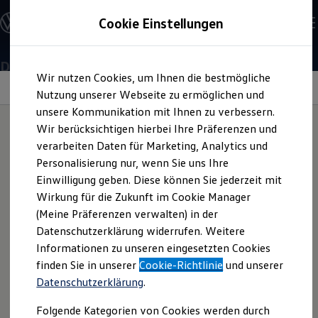
Offene Stellen entdecken
Cookie Einstellungen
Karriere
Einstiegsmöglichkeiten
Schüler
Ausbildung
Duales Studium
Zum
Zum
Duales Studium
Wir nutzen Cookies, um Ihnen die bestmögliche
Hauptinhalt
Footer
Schülerpraktikum
Kurz erklärt
Chemieingenieurwesen
springen
springen
Nutzung unserer Webseite zu ermöglichen und
Schüler Ferienjobs
Einstiegsqualifizierung
unsere Kommunikation mit Ihnen zu verbessern.
Studenten
Wir berücksichtigen hierbei Ihre Präferenzen und
Praktikum
verarbeiten Daten für Marketing, Analytics und
Abschlussarbeit
Starte zum Wintersemester 2027/2028 dein duales Studium
Onlinetest
bei
Master-Stipendium
Personalisierung nur, wenn Sie uns Ihre
Chemieingenieurwesen bei
Volkswagen
. Sichere dir deinen
Auslandspraktikum
Einwilligung geben. Diese können Sie jederzeit mit
Jobs in Semesterferien
dualen Studienplatz.
Bewerbungen für
Wirkung für die Zukunft im Cookie Manager
Werkstudentin / Werkstudent
Absolventen
(Meine Präferenzen verwalten) in der
Ausbildung oder duales
StartUp Direct
Datenschutzerklärung widerrufen. Weitere
Doktorandenprogramm
2
Minuten
Lesezeit
Informationen zu unseren eingesetzten Cookies
Volontariat
Studium
Berufserfahrene
finden Sie in unserer
Cookie-Richtlinie
und unserer
Direkteinstieg
Datenschutzerklärung
.
Jobs in der Volkswagen Group
Karriere im Autohaus
Wenn du dich für einen
Ausbildungsplatz
oder das
duale
Folgende Kategorien von Cookies werden durch
Jobs in Produktion und Logistik