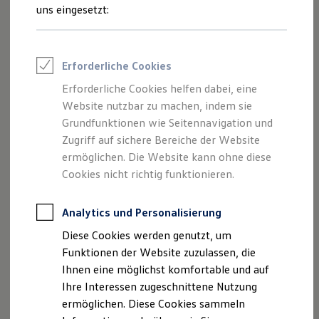
Studium
bei
Volkswagen
bewirbst, erhältst du wenige Tage
Talentpool für Fach- und Führungsexpertinnen
uns eingesetzt:
Arbeiten bei VW
nach Absenden deiner ersten Onlinebewerbung eine
Was uns ausmacht
Einladung zu einem Online-Eignungstest. Über diesen
Benefits & Work-Life-Balance
möchten wir dich und deine Kenntnisse noch etwas besser
Weiterbildung & Karriereplanung
Erforderliche Cookies
Wir bei Volkswagen
kennenlernen. Der Test dauert etwa
135 bis 160 Minuten
Onboarding und Einarbeitung
und kann von jedem internetfähigen Computer aus
Erforderliche Cookies helfen dabei, eine
Unternehmensbereiche
absolviert werden.
Website nutzbar zu machen, indem sie
Standorte
Verhaltensgrundsätze
Grundfunktionen wie Seitennavigation und
Karriere Magazin
Gut zu wissen:
Der Onlinetest kann nur einmal gemacht
Zugriff auf sichere Bereiche der Website
Talentpool
werden.
ermöglichen. Die Website kann ohne diese
Deine Bewerbung
Onlinebewerbung: So geht's
Cookies nicht richtig funktionieren.
Onlinetest
Interview & Assessment Center
Bewerbungstipps
Analytics und Personalisierung
Status deiner Bewerbung
Impressum
Kontakt
Cookie-Richtlinie
Diese Cookies werden genutzt, um
Eine Absage - was nun?
Nutzungsbedingungen
Datenschutz
Anreise zu Interview oder AC
Funktionen der Website zuzulassen, die
Lizenzhinweise Dritter
Kontakt und Hilfe
Ihnen eine möglichst komfortable und auf
Barrierefrei bewerben
Ihre Interessen zugeschnittene Nutzung
Triff unsere Recruiter
Startseite
Einstiegsmöglichkeiten
Schüler
Duales Studium
Events
ermöglichen. Diese Cookies sammeln
Chemieingenieurwesen
Disclaimer von Volkswagen AG