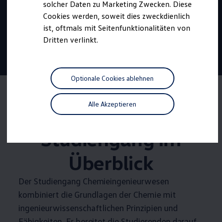
Beginn:
September 2027
solcher Daten zu Marketing Zwecken. Diese
Cookies werden, soweit dies zweckdienlich
Dauer:
3 Jahre
ist, oftmals mit Seitenfunktionalitäten von
1401,50 €
Vergütung
Dritten verlinkt.
22 Tage
Urlaub
Tariflich geregelte
Übernahme
Optionale Cookies ablehnen
Alle Akzeptieren
Der duale
Studiengang im
Überblick
Der Studiengang Chemieingenieurwesen
kombiniert die Grundlagen der Chemie mit
ingenieurwissenschaftlichen Prinzipien und
Fähigkeiten. Er bereitet die Studierenden darauf