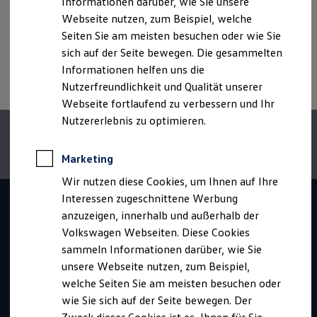
Informationen darüber, wie Sie unsere
Webseite nutzen, zum Beispiel, welche
Zur besseren Lesbarkeit verwenden wir auf unserer
Karrierewebseite die männliche Schreibweise (generisches
Seiten Sie am meisten besuchen oder wie Sie
Hinweis: Auf dieser Seite geht es im Detail um den
Maskulinum). Selbstverständlich sprechen wir stets alle
sich auf der Seite bewegen. Die gesammelten
dualen Studiengang "Chemieingenieurwesen". Wenn
Geschlechter gleichermaßen an.
Informationen helfen uns die
du mehr zum dualen Studium im Allgemeinen
Nutzerfreundlichkeit und Qualität unserer
erfahren möchtest, klicke bitte
hier
Webseite fortlaufend zu verbessern und Ihr
Nutzererlebnis zu optimieren.
Marketing
Wir nutzen diese Cookies, um Ihnen auf Ihre
Interessen zugeschnittene Werbung
anzuzeigen, innerhalb und außerhalb der
Volkswagen Webseiten. Diese Cookies
sammeln Informationen darüber, wie Sie
unsere Webseite nutzen, zum Beispiel,
welche Seiten Sie am meisten besuchen oder
wie Sie sich auf der Seite bewegen. Der