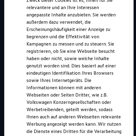
Zweck dieser Cookies ist es, Ihnen für Sie
relevantere und an Ihre Interessen
angepasste Inhalte anzubieten. Sie werden
außerdem dazu verwendet, die
Erscheinungshäufigkeit einer Anzeige zu
begrenzen und die Effektivität von
Kampagnen zu messen und zu steuern. Sie
registrieren, ob Sie eine Webseite besucht
haben oder nicht, sowie welche Inhalte
Kurz notiert
genutzt worden sind. Dies basiert auf einer
eindeutigen Identifikation Ihres Browsers
sowie Ihres Internetgeräts. Die
Dieses duale Studium bieten wir an in:
Informationen können mit anderen
Salzgitter
Webseiten oder Seiten Dritter, wie z.B.
Abschluss:
Bachelor of Science (B. Sc.)
Volkswagen Konzerngesellschaften oder
Benötigte Abiturnote:
mind. 2,7
Werbetreibenden, geteilt werden, sodass
Ihnen auch auf anderen Webseiten relevante
Bewerbungszeitraum:
Werbung angezeigt werden kann. Wir nutzen
01.08.2026 bis 30.04.2027
die Dienste eines Dritten für die Verarbeitung