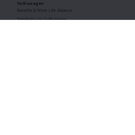
Volkswagen
Benefits & Work-Life-Balance
Standorte von Volkswagen
Was uns ausmacht
Wir bei Volkswagen
Onboarding und Einarbeitung
Webseite Volkswagen Group
Hinweisgebersystem
Einstiegsmöglichkeiten
Ausbildung
Duales Studium
Praktikum
Abschlussarbeit
Master-Stipendium
Promotionsprogramm
Qualifizierungsprogramm Fakultät 73