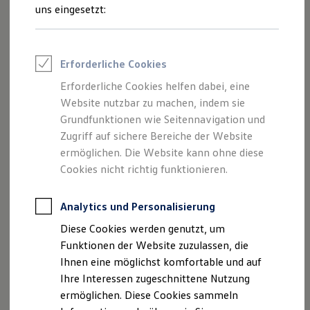
Studium bei
Volkswagen
ist in wenigen Schritten erledigt.
Talentpool für Fach- und Führungsexpertinnen
uns eingesetzt:
Arbeiten bei VW
Welche das sind, erfährst du hier:
Was uns ausmacht
Benefits & Work-Life-Balance
Weiterbildung & Karriereplanung
Erforderliche Cookies
Wir bei Volkswagen
Schritt 1:
Gib deinen Daten ein
Onboarding und Einarbeitung
Erforderliche Cookies helfen dabei, eine
Unternehmensbereiche
Profil
Website nutzbar zu machen, indem sie
Standorte
Verhaltensgrundsätze
Grundfunktionen wie Seitennavigation und
Karriere Magazin
Zugriff auf sichere Bereiche der Website
Talentpool
ermöglichen. Die Website kann ohne diese
Deine Bewerbung
Onlinebewerbung: So geht's
Cookies nicht richtig funktionieren.
Onlinetest
Interview & Assessment Center
Bewerbungstipps
Analytics und Personalisierung
Status deiner Bewerbung
Diese Cookies werden genutzt, um
Eine Absage - was nun?
Anreise zu Interview oder AC
Funktionen der Website zuzulassen, die
Kontakt und Hilfe
Ihnen eine möglichst komfortable und auf
Barrierefrei bewerben
Ihre Interessen zugeschnittene Nutzung
Triff unsere Recruiter
Events
ermöglichen. Diese Cookies sammeln