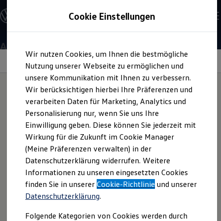
Offene Stellen entdecken
Cookie Einstellungen
Karriere
Einstiegsmöglichkeiten
Schüler
Ausbildung
Ausbildung
Zum
Zum
Duales Studium
Wir nutzen Cookies, um Ihnen die bestmögliche
Hauptinhalt
Footer
Schülerpraktikum
Produktions­technologe
springen
springen
Information
Nutzung unserer Webseite zu ermöglichen und
Schüler Ferienjobs
Einstiegsqualifizierung
unsere Kommunikation mit Ihnen zu verbessern.
Studenten
Wir berücksichtigen hierbei Ihre Präferenzen und
(w/m/d)
Praktikum
verarbeiten Daten für Marketing, Analytics und
Abschlussarbeit
Ablauf der Bewerbung:
Master-Stipendium
Personalisierung nur, wenn Sie uns Ihre
Auslandspraktikum
Einwilligung geben. Diese können Sie jederzeit mit
Jobs in Semesterferien
Starte deine Ausbildung als Produktionstechnologin /
So einfach bewirbst du
Wirkung für die Zukunft im Cookie Manager
Werkstudentin / Werkstudent
Produktionstechnologen (w/m/d). Sichere dir deinen
Absolventen
(Meine Präferenzen verwalten) in der
Ausbildungsplatz.
dich für eine Ausbildung
StartUp Direct
Datenschutzerklärung widerrufen. Weitere
Doktorandenprogramm
Informationen zu unseren eingesetzten Cookies
Volontariat
oder das duales Studium
Berufserfahrene
finden Sie in unserer
Cookie-Richtlinie
und unserer
3
Minuten
Lesezeit
Direkteinstieg
Datenschutzerklärung
.
Jobs in der Volkswagen Group
Karriere im Autohaus
Deine Bewerbung für eine Ausbildung oder das duale
Folgende Kategorien von Cookies werden durch
Jobs in Produktion und Logistik