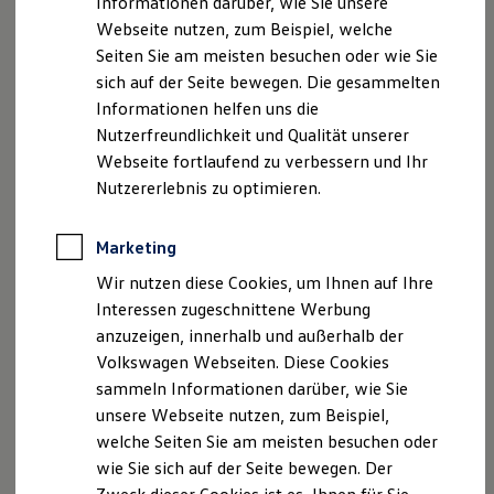
Informationen darüber, wie Sie unsere
Startseite
Einstiegsmöglichkeiten
Schüler
Ausbildung
Für eine Bewerbung benötigst du ein Bewerberprofil
. In
Webseite nutzen, zum Beispiel, welche
Produktionstechnologe (w/m/d)
diesem gibst du zunächst deine Kontaktdaten an, damit wir
Seiten Sie am meisten besuchen oder wie Sie
dich erreichen können. Anschließend kannst du hier deine
sich auf der Seite bewegen. Die gesammelten
persönlichen Daten und Qualifikationen angeben. Das Profil
Informationen helfen uns die
mit deinen Angaben kannst du natürlich jederzeit
Hinweis: Auf dieser Seite geht es im Detail um den
Nutzerfreundlichkeit und Qualität unserer
bearbeiten oder auch wieder löschen.
Ausbildungsberuf
Produktions­technologe
(w/m/d).
Webseite fortlaufend zu verbessern und Ihr
Wenn du mehr zur Ausbildung bei
Volkswagen
Nutzererlebnis zu optimieren.
Wichtig:
Solltest du dich auf mehrere Ausbildungsberufe
erfahren möchtest, klicke bitte
hier
oder duale Studiengänge bewerben wollen, nutze bitte
immer nur dieselbe E-Mail Adresse.
Marketing
Wir nutzen diese Cookies, um Ihnen auf Ihre
Interessen zugeschnittene Werbung
anzuzeigen, innerhalb und außerhalb der
Schritt 2:
Lade deine Unterlagen
Volkswagen Webseiten. Diese Cookies
hoch
sammeln Informationen darüber, wie Sie
unsere Webseite nutzen, zum Beispiel,
welche Seiten Sie am meisten besuchen oder
wie Sie sich auf der Seite bewegen. Der