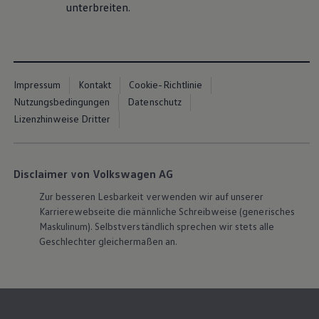
unterbreiten.
Arbeitszeiten
Impressum
Kontakt
Cookie-Richtlinie
Welche Arbeitszeiten habe ich während
Nutzungsbedingungen
Datenschutz
meiner Ausbildung bei
Volkswagen
?
Lizenzhinweise Dritter
Wöchentliche Arbeitszeit:
35 Stunden (7
Stunden/Tag)
Disclaimer von Volkswagen AG
Mittagspause:
40 Minuten
Zur besseren Lesbarkeit verwenden wir auf unserer
Arbeitsbeginn:
in der Regel zwischen 7:30
Karrierewebseite die männliche Schreibweise (generisches
und 8 Uhr
Maskulinum). Selbstverständlich sprechen wir stets alle
Geschlechter gleichermaßen an.
Arbeitsende:
in der Regel zwischen 15:10
und 15:40 Uhr