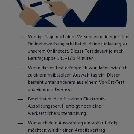
Nach deiner Ausbildung zur Produktionstechnologin
bzw. zum Produktionstechnologen (w/m/d) kannst du
dich in den folgenden Berufsjahren natürlich fachlich
weiterentwickeln. Welche spannenden Möglichkeiten
dir offenstehen, siehst du hier:
Wenige Tage nach dem Versenden deiner (ersten)
Onlinebewerbung erhältst du deine Einladung zu
Industriemeisterin / Industriemeister
unserem Onlinetest. Dieser Test dauert je nach
(w/m/d)
Berufsgruppe 135–160 Minuten.
Technikerin / Technikerin (w/m/d)
Wenn dieser Test erfolgreich war, laden wir dich
Prozessmanagerin / Prozessmanager
zu einem halbtägigen Auswahltag ein. Dieser
Produktionstechnologie (w/m/d)
besteht unter anderem aus einem Vor-Ort-Test
und einem Interview.
Studium
Bewirbst du dich für einen Elektronik-
Ausbildungsberuf, erfolgt noch eine
werkärztliche Untersuchung.
War auch dein Auswahltag ein voller Erfolg,
möchten wir dir einen Arbeitsvertrag