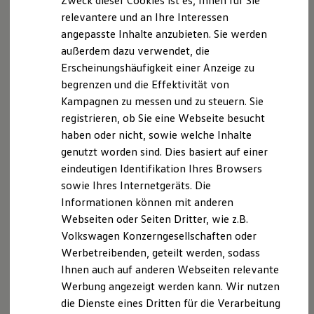
Zweck dieser Cookies ist es, Ihnen für Sie
relevantere und an Ihre Interessen
angepasste Inhalte anzubieten. Sie werden
außerdem dazu verwendet, die
Erscheinungshäufigkeit einer Anzeige zu
begrenzen und die Effektivität von
Kampagnen zu messen und zu steuern. Sie
registrieren, ob Sie eine Webseite besucht
haben oder nicht, sowie welche Inhalte
Im zweiten Schritt lädst du Zeugnisse und deinen Lebenslauf
genutzt worden sind. Dies basiert auf einer
hoch. Auch dein optionales Motivationsschreiben (auch
eindeutigen Identifikation Ihres Browsers
Kurz notiert
Anschreiben genannt) fügst du hier hinzu. Auf deiner
sowie Ihres Internetgeräts. Die
Profilseite kannst du deine Dokumente übrigens auch
Informationen können mit anderen
nachträglich jederzeit ergänzen oder durch neuere
Webseiten oder Seiten Dritter, wie z.B.
Diese Ausbildung bieten wir an in:
Versionen ersetzen. Praktisch: Die neuen Dokumente
Volkswagen Konzerngesellschaften oder
Wird derzeit nicht angeboten
werden automatisch für all deine Bewerbungen
Werbetreibenden, geteilt werden, sodass
übernommen.
Bewerbungszeitraum:
Ihnen auch auf anderen Webseiten relevante
ggf. 01.07.2027 bis 30.04.2028
Werbung angezeigt werden kann. Wir nutzen
Übersicht: diese Anlagen solltest du mitschicken
Beginn:
ggf. September 2028
die Dienste eines Dritten für die Verarbeitung