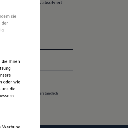
ähigen Computer aus absolviert
indem sie
 der
ig
 die Ihnen
utzung
unsere
n oder wie
 uns die
s Maskulinum). Selbstverständlich
bessern
ne Werbung