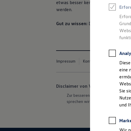
etwas besser kennenlernen. Der Tes
Talentpool für Fach- und Führungsexpertinnen
Erfor
Arbeiten bei VW
werden.
Was uns ausmacht
Erfor
Benefits & Work-Life-Balance
Gut zu wissen:
Der Onlinetest kann
Grund
Weiterbildung & Karriereplanung
Wir bei Volkswagen
Websi
Onboarding und Einarbeitung
funkt
Unternehmensbereiche
Standorte
Verhaltensgrundsätze
Analy
Karriere Magazin
Talentpool
Impressum
Kontakt
Cookie-Richtlin
Diese
Deine Bewerbung
eine 
Onlinebewerbung: So geht's
Onlinetest
ermög
Interview & Assessment Center
Webse
Disclaimer von Volkswagen AG
Bewerbungstipps
Sie s
Status deiner Bewerbung
Zur besseren Lesbarkeit verwenden 
Eine Absage - was nun?
Nutze
sprechen wir stets alle Geschlechte
Anreise zu Interview oder AC
und I
Kontakt und Hilfe
Barrierefrei bewerben
Triff unsere Recruiter
Mark
Events
Wir n