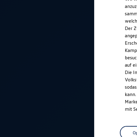
anzuz
samme
welch
Der Z
angep
Ersch
Kampa
besuc
auf e
Die I
Volks
sodas
kann.
Marke
mit S
Op