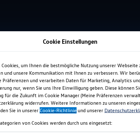
Cookie Einstellungen
Kurz erklärt
 Cookies, um Ihnen die bestmögliche Nutzung unserer Webseite 
n und unsere Kommunikation mit Ihnen zu verbessern. Wir berüc
re Präferenzen und verarbeiten Daten für Marketing, Analytics un
ei Bewerbungen für A
erung nur, wenn Sie uns Ihre Einwilligung geben. Diese können Si
g für die Zukunft im Cookie Manager (Meine Präferenzen verwalt
Studium
zerklärung widerrufen. Weitere Informationen zu unseren einge
nden Sie in unserer
Cookie-Richtlinie
und unserer
Datenschutzerkl
ategorien von Cookies werden durch uns eingesetzt:
platz
oder das
duale Studium
bei
Volkswagen
bewirbst, erhälts
Einladung zu einem Online-Eignungstest. Über diesen möchten wi