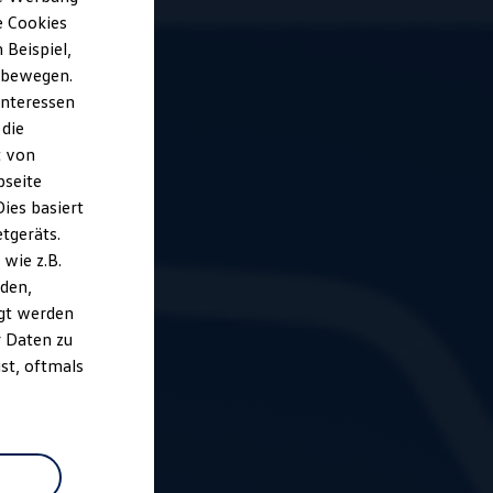
e Cookies
Beispiel,
e bewegen.
Interessen
 die
t von
bseite
ies basiert
etgeräts.
wie z.B.
den,
gt werden
r Daten zu
st, oftmals