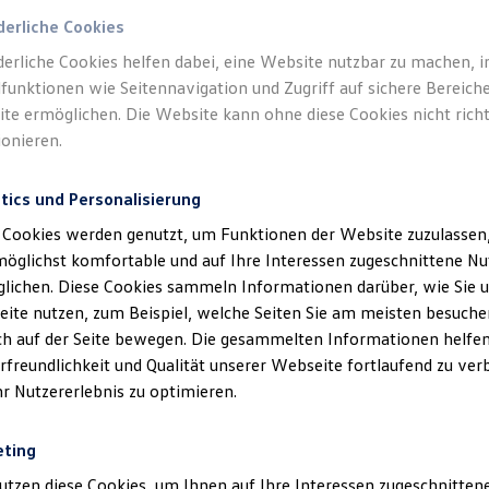
t dauert etwa
135 bis 160 Minuten
und kann von jedem internetf
derliche Cookies
derliche Cookies helfen dabei, eine Website nutzbar zu machen, 
 nur einmal gemacht werden.
funktionen wie Seitennavigation und Zugriff auf sichere Bereiche
te ermöglichen. Die Website kann ohne diese Cookies nicht richt
ionieren.
tics und Personalisierung
ie
Nutzungsbedingungen
Datenschutz
Lizenzhinweise Dritter
 Cookies werden genutzt, um Funktionen der Website zuzulassen,
möglichst komfortable und auf Ihre Interessen zugeschnittene N
lichen. Diese Cookies sammeln Informationen darüber, wie Sie 
ite nutzen, zum Beispiel, welche Seiten Sie am meisten besuche
ich auf der Seite bewegen. Die gesammelten Informationen helfen
wir auf unserer Karrierewebseite die männliche Schreibweise (generische
rfreundlichkeit und Qualität unserer Webseite fortlaufend zu ver
r gleichermaßen an.
hr Nutzererlebnis zu optimieren.
eting
utzen diese Cookies, um Ihnen auf Ihre Interessen zugeschnitte