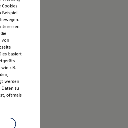
e Cookies
Beispiel,
e bewegen.
Interessen
 die
t von
bseite
ies basiert
etgeräts.
wie z.B.
den,
gt werden
r Daten zu
st, oftmals