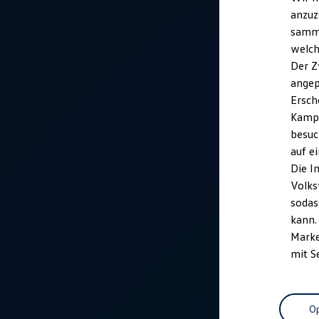
anzuz
samme
welch
Der Z
angep
Ersch
Kampa
besuc
auf e
Die I
Volks
sodas
kann.
Marke
mit S
Op