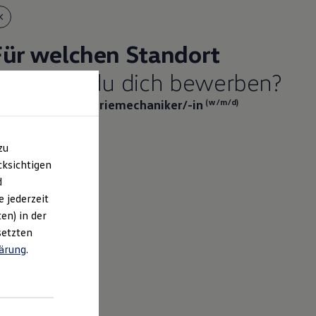
Für welchen Standort
öchtest du dich bewerben?
usbildung |
Industrie­mechaniker
/-in
(w/m/d)
zu
ksichtigen
d
e jederzeit
en) in der
setzten
ärung
.