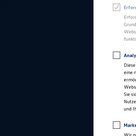
Talentpool für Fach- und Führungsexpertinnen
Erfor
Arbeiten bei VW
Was uns ausmacht
Erfor
Benefits & Work-Life-Balance
Grund
Weiterbildung & Karriereplanung
Wir bei Volkswagen
Websi
Onboarding und Einarbeitung
funkt
Unternehmensbereiche
Standorte
Verhaltensgrundsätze
Analy
Karriere Magazin
Talentpool
Diese
Deine Bewerbung
eine 
Onlinebewerbung: So geht's
Onlinetest
ermög
Interview & Assessment Center
Webse
Bewerbungstipps
Sie s
Status deiner Bewerbung
Eine Absage - was nun?
Nutze
Anreise zu Interview oder AC
und I
Kontakt und Hilfe
Barrierefrei bewerben
Triff unsere Recruiter
Mark
Events
Wir n