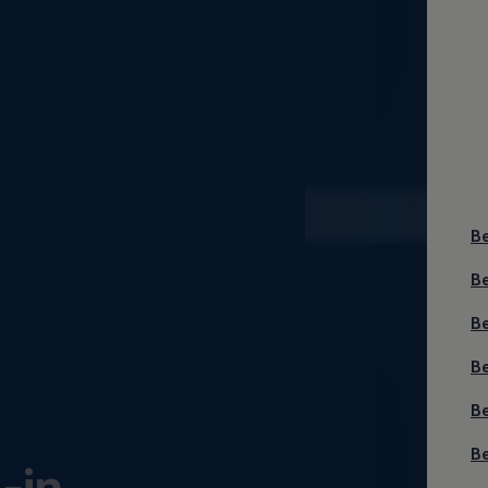
B
B
B
Be
Be
B
/-in