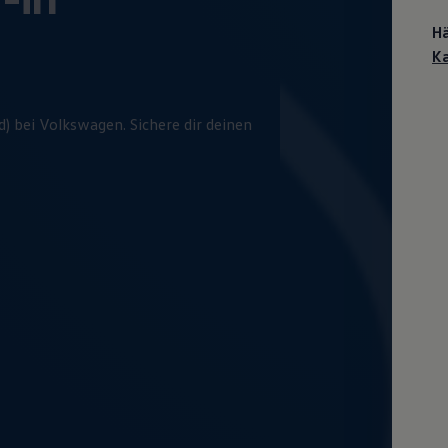
Hä
Ka
) bei
Volkswagen
. Sichere dir deinen