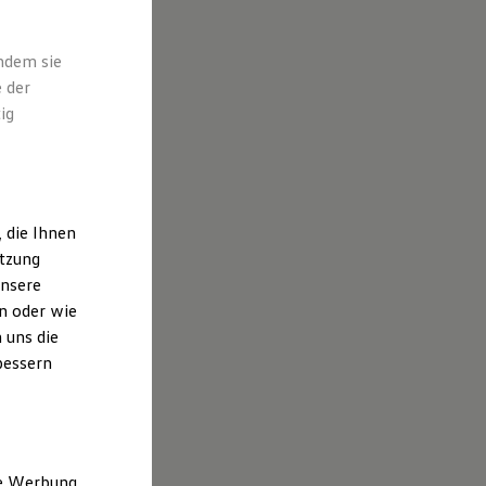
indem sie
 der
ig
 die Ihnen
utzung
unsere
n oder wie
 uns die
bessern
ne Werbung